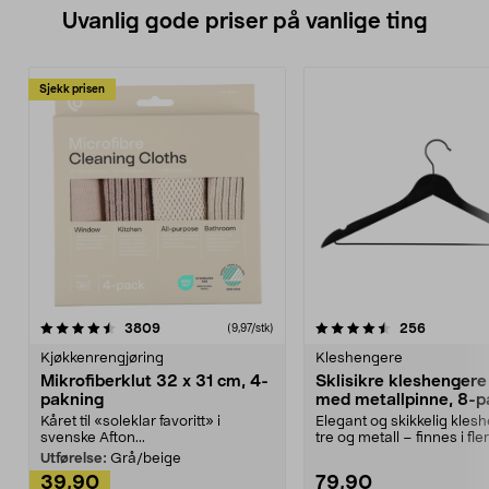
Uvanlig gode priser på vanlige ting
Sjekk prisen
4.5av 5 stjerner
anmeldelser
4.5av 5 stjerner
anmeldels
3809
256
(9,97/stk)
Kjøkkenrengjøring
Kleshengere
Mikrofiberklut 32 x 31 cm, 4-
Sklisikre kleshengere 
pakning
med metallpinne, 8-p
Kåret til «soleklar favoritt» i
Elegant og skikkelig kles
svenske Afton...
tre og metall – finnes i fle
Kleshe...
Utførelse:
Grå/beige
39,90
79,90