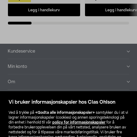
Legg i handlekurv
Legg i handlekurv
Bunntekst
Kundeservice
Min konto
Om
Aktuelt
Vi bruker informasjonskapsler hos Clas Ohlson
Våre selskaper
Ved å trykke på
«Godta alle informasjonskapsler»
samtykker du i at vi
lagrer informasjonskapsler (cookies) og annen sporingsteknologi på
din enhet i henhold til vår
policy for informasjonskapsler
for å
Finn din butikk
forbedre brukeropplevelsen din på vårt nettsted, analysere bruken av
nettstedet og for å tilpasse våre markedsføringstiltak. Vi bruker fire