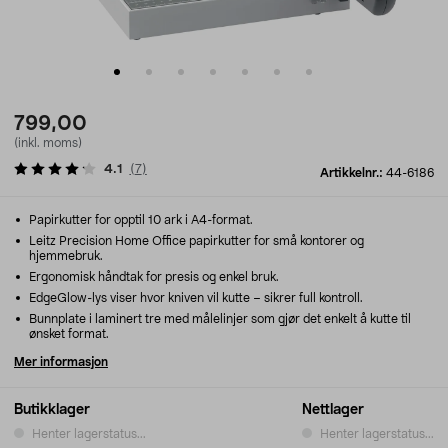
799,00
(inkl. moms)
4.1
(
7
)
Artikkelnr.:
44-6186
Papirkutter for opptil 10 ark i A4-format.
Leitz Precision Home Office papirkutter for små kontorer og
hjemmebruk.
Ergonomisk håndtak for presis og enkel bruk.
EdgeGlow-lys viser hvor kniven vil kutte – sikrer full kontroll.
Bunnplate i laminert tre med målelinjer som gjør det enkelt å kutte til
ønsket format.
Mer informasjon
Butikklager
Nettlager
Henter lagerstatus...
Henter lagerstatus...