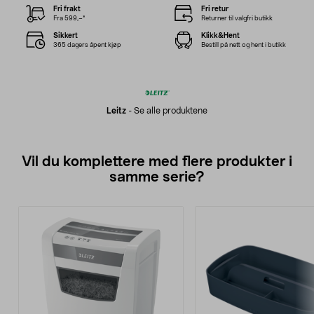
Fri frakt
Fri retur
Fra 599,–*
Returner til valgfri butikk
Sikkert
Klikk&Hent
365 dagers åpent kjøp
Bestill på nett og hent i butikk
Leitz
-
Se alle produktene
Vil du komplettere med flere produkter i
samme serie?