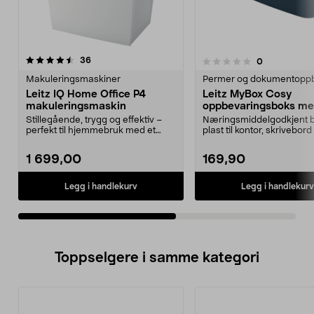
anmeldelser
36
anmeldelser
0
0.0 av 5 stjerner
0.0 av 5 stjerner
Makuleringsmaskiner
Permer og dokumentopp
Leitz IQ Home Office P4
Leitz MyBox Cosy
makuleringsmaskin
oppbevaringsboks m
håndtak, 3 rom
Stillegående, trygg og effektiv –
Næringsmiddelgodkjent b
perfekt til hjemmebruk med et
plast til kontor, skrivebor
lydnivå på bare ...
Leitz MyBox C...
1 699,00
169,90
Legg i handlekurv
Legg i handlekurv
Toppselgere i samme kategori