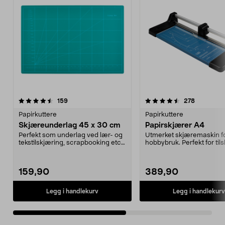
4.5 av 5 stjerner
anmeldelser
4.0 av 5 stjerner
anmeldels
159
278
Papirkuttere
Papirkuttere
Skjæreunderlag 45 x 30 cm
Papirskjærer A4
Perfekt som underlag ved lær- og
Utmerket skjæremaskin f
tekstilskjæring, scrapbooking etc.
hobbybruk. Perfekt for til
Verktöy for ...
av papir, fotos og ...
159,90
389,90
Legg i handlekurv
Legg i handlekurv