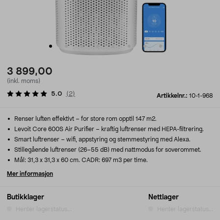
3 899,00
(inkl. moms)
5.0
(
2
)
Artikkelnr.:
10-1-968
Renser luften effektivt – for store rom opptil 147 m2.
Levoit Core 600S Air Purifier – kraftig luftrenser med HEPA-filtrering.
Smart luftrenser – wifi, appstyring og stemmestyring med Alexa.
Stillegående luftrenser (26–55 dB) med nattmodus for soverommet.
Mål: 31,3 x 31,3 x 60 cm. CADR: 697 m3 per time.
Mer informasjon
Butikklager
Nettlager
Henter lagerstatus...
Henter lagerstatus...