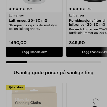
4.5 av 5 stjerner
anmeldelser
5.0 av 5 stjerner
anmeldelse
275
50
Luftrenser
Luftrenser
Luftrenser, 25–30 m2
Kombinasjonsfilter til
luftrenser 25-30 m2
Stillegående og effektiv mot støv,
pollen, lukt og andre
Passer til Luftrenser 25–
forurensninger. Luftren...
(artikkelnummer 36-8320
luften raskt og ef...
1490,00
349,90
Legg i handlekurv
Legg i handlekurv
Uvanlig gode priser på vanlige ting
Sjekk prisen