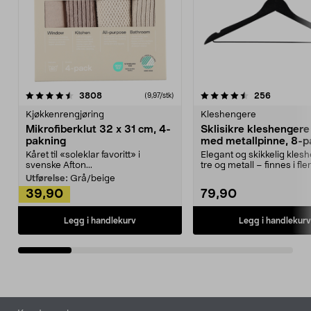
4.5av 5 stjerner
anmeldelser
4.5av 5 stjerner
anmeldels
3808
256
(9,97/stk)
Kjøkkenrengjøring
Kleshengere
Mikrofiberklut 32 x 31 cm, 4-
Sklisikre kleshengere 
pakning
med metallpinne, 8-p
Kåret til «soleklar favoritt» i
Elegant og skikkelig kles
svenske Afton...
tre og metall – finnes i fle
Kleshe...
Utførelse:
Grå/beige
39,90
79,90
Legg i handlekurv
Legg i handlekurv
Bunntekst