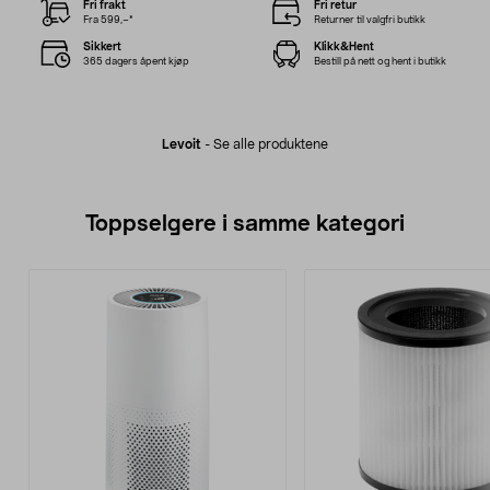
Fri frakt
Fri retur
Fra 599,–*
Returner til valgfri butikk
Sikkert
Klikk&Hent
365 dagers åpent kjøp
Bestill på nett og hent i butikk
Levoit
-
Se alle produktene
Toppselgere i samme kategori