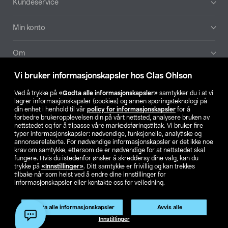
Kundeservice
Min konto
Om
Vi bruker informasjonskapsler hos Clas Ohlson
Aktuelt
Ved å trykke på
«Godta alle informasjonskapsler»
samtykker du i at vi
lagrer informasjonskapsler (cookies) og annen sporingsteknologi på
Våre selskaper
din enhet i henhold til vår
policy for informasjonskapsler
for å
forbedre brukeropplevelsen din på vårt nettsted, analysere bruken av
nettstedet og for å tilpasse våre markedsføringstiltak. Vi bruker fire
Finn din butikk
typer informasjonskapsler: nødvendige, funksjonelle, analytiske og
annonserelaterte. For nødvendige informasjonskapsler er det ikke noe
krav om samtykke, ettersom de er nødvendige for at nettstedet skal
SE
NO
FI
fungere. Hvis du istedenfor ønsker å skreddersy dine valg, kan du
trykke på
«Innstillinger»
. Ditt samtykke er frivillig og kan trekkes
tilbake når som helst ved å endre dine innstillinger for
informasjonskapsler eller kontakte oss for veiledning.
Godta alle informasjonskapsler
Avvis alle
Innstillinger
Privacy statement
Medlemsvilkår
Kjøpsvilkår
For bedrifter