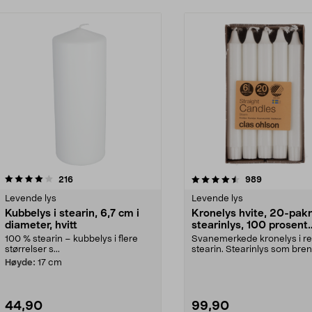
4.5 av 5 stjerner
anmeldelser
4.0 av 5 stjerner
anmeldelser
216
989
Levende lys
Levende lys
Kubbelys i stearin, 6,7 cm i
Kronelys hvite, 20-pakn
diameter, hvitt
stearinlys, 100 prosent
stearin
100 % stearin – kubbelys i flere
Svanemerkede kronelys i r
størrelser s...
stearin. Stearinlys som bre
med en vakker flamme...
Høyde:
17 cm
44,90
99,90