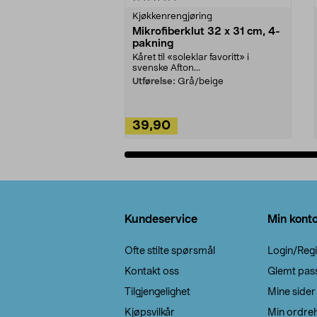
Kjøkkenrengjøring
Mikrofiberklut 32 x 31 cm, 4-
pakning
Kåret til «soleklar favoritt» i
svenske Afton...
Utførelse:
Grå/beige
39,90
Legg i handlekurv
Bunntekst
Kundeservice
Min kont
Ofte stilte spørsmål
Login/Regi
Kontakt oss
Glemt pas
Tilgjengelighet
Mine sider
Kjøpsvilkår
Min ordreh