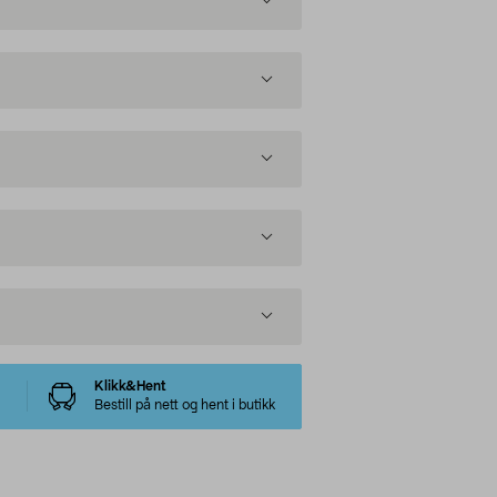
Klikk&Hent
Bestill på nett og hent i butikk