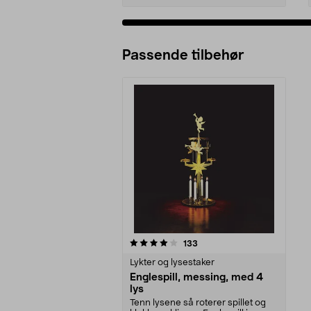
Passende tilbehør
0av 5 stjerner
anmeldelser
133
Lykter og lysestaker
Englespill, messing, med 4
lys
Tenn lysene så roterer spillet og