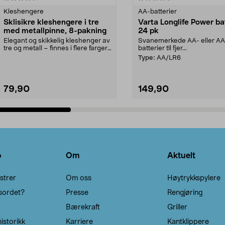
Kleshengere
AA-batterier
Sklisikre kleshengere i tre
Varta Longlife Power ba
med metallpinne, 8-pakning
24 pk
Elegant og skikkelig kleshenger av
Svanemerkede AA- eller A
tre og metall – finnes i flere farger.
batterier til fjer...
Kleshe...
Type:
AA/LR6
79,90
149,90
Legg i handlekurv
Legg i handlekurv
o
Om
Aktuelt
strer
Om oss
Høytrykkspylere
sordet?
Presse
Rengjøring
Bærekraft
Griller
istorikk
Karriere
Kantklippere