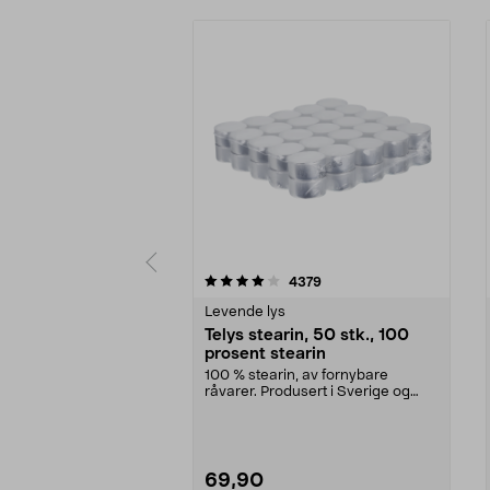
0 av 5 stjerner
4.0 av 5 stjerner
anmeldelser
4379
Levende lys
Telys stearin, 50 stk., 100
prosent stearin
100 % stearin, av fornybare
råvarer. Produsert i Sverige og
brenner med en vakke...
69,90