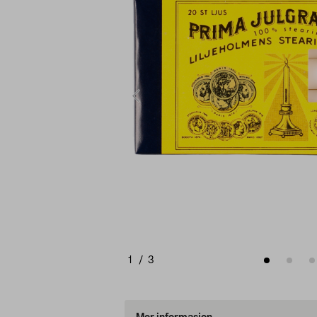
1
/
3