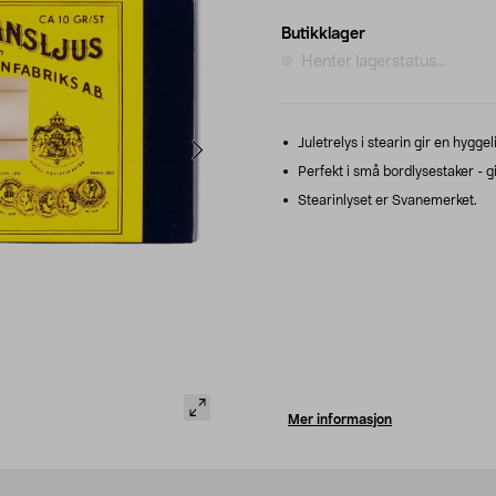
Butikklager
Henter lagerstatus...
Juletrelys i stearin gir en hygg
Perfekt i små bordlysestaker - g
Stearinlyset er Svanemerket.
Mer informasjon