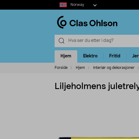
Select
Norway
market
Hjem
Elektro
Fritid
Je
Forside
Hjem
Interiør og dekorasjoner
Liljeholmens juletrel