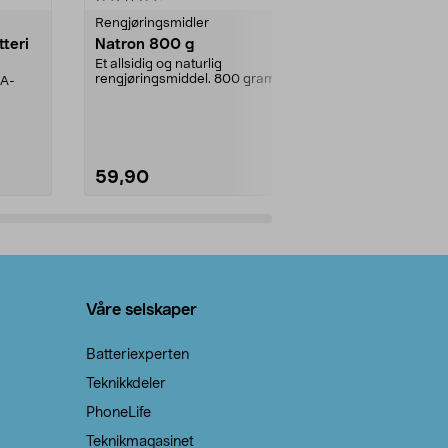
Rengjøringsmidler
Levende lys
tteri
Natron 800 g
Telys steari
prosent ste
Et allsidig og naturlig
rengjøringsmiddel. 800 gram
AA-
100 % stearin
natron – til rengjøring både...
råvarer. Produ
brenner med e
59,90
69,90
Legg i handlekurv
Legg 
Våre selskaper
Batteriexperten
Teknikkdeler
PhoneLife
Teknikmagasinet