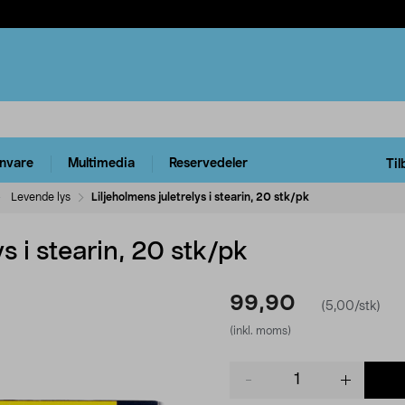
rnvare
Multimedia
Reservedeler
Til
Levende lys
Liljeholmens juletrelys i stearin, 20 stk/pk
ys i stearin, 20 stk/pk
99,90
(5,00/stk)
(inkl. moms)
Product
quantity