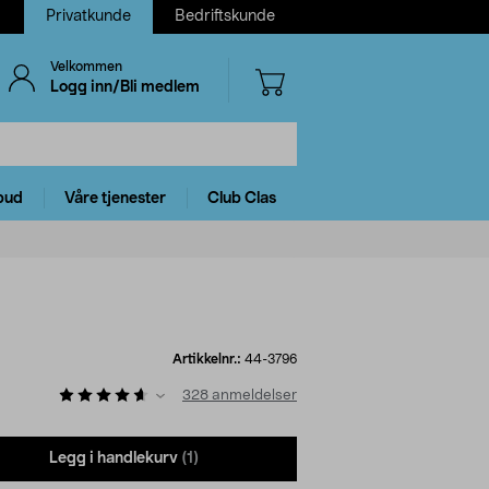
Privatkunde
Bedriftskunde
Velkommen
Logg inn/Bli medlem
bud
Våre tjenester
Club Clas
Artikkelnr.:
44-3796
328
anmeldelser
Legg i handlekurv
(1)