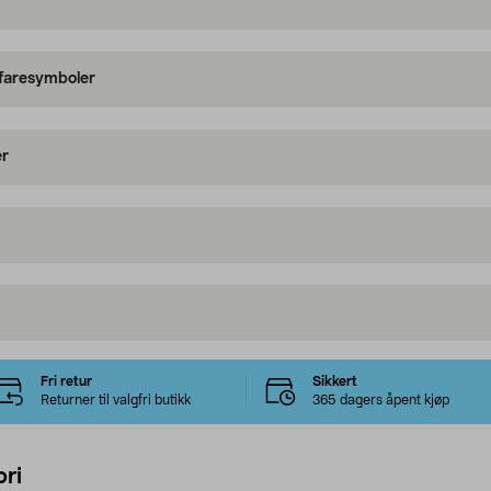
 faresymboler
er
Fri retur
Sikkert
Returner til valgfri butikk
365 dagers åpent kjøp
ri