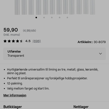
59,90
(4,99/stk)
(inkl. moms)
4.5
(
696
)
Artikkelnr.:
30-8079
Select
Utførelse
variant
Transparent
Hurtigtørkende universallim til liming av tre, metall, glass, keramikk,
skinn og plast.
Perfekt til småreparasjoner og forskjellige hobbyprosjekter.
12-pakning.
Velg mellom farget og klart lim.
Mer informasjon
Butikklager
Nettlager