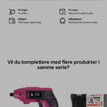
Fri frakt
Fri retur
Fra 599,–*
Returner til valgfri butikk
Sikkert
Klikk&Hent
365 dagers åpent kjøp
Bestill på nett og hent i butikk
Vil du komplettere med flere produkter i
samme serie?