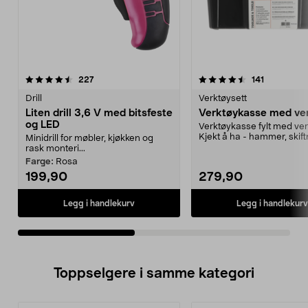
4.5av 5 stjerner
anmeldelser
4.5av 5 stjerner
anmeldelse
227
141
Drill
Verktøysett
Liten drill 3,6 V med bitsfeste
Verktøykasse med ve
og LED
Verktøykasse fylt med ver
Kjekt å ha - hammer, skift
Minidrill for møbler, kjøkken og
tang, målebånd,...
rask monteri...
Farge:
Rosa
199,90
279,90
Legg i handlekurv
Legg i handlekurv
Toppselgere i samme kategori