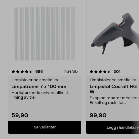
4.5 av 5 stjerner
anmeldelser
4.5 av 5 stjerner
anmeldels
696
301
(4,99/stk)
Limpistoler og smeltelim
Limpistoler og smeltelim
Limpatroner 7 x 100 mm
Limpistol Cocraft HG 
W
Hurtigtørkende universallim til
liming av tre...
Skap og reparer med smel
Enkelt og raskt for
hjemmefikseren. Limpistol
59,90
99,90
Se varianter
Legg i handlekurv