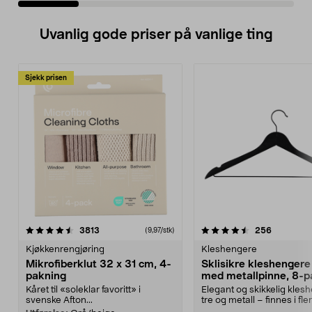
Uvanlig gode priser på vanlige ting
Sjekk prisen
4.5av 5 stjerner
anmeldelser
4.5av 5 stjerner
anmeldels
3813
256
(9,97/stk)
Kjøkkenrengjøring
Kleshengere
Mikrofiberklut 32 x 31 cm, 4-
Sklisikre kleshengere 
pakning
med metallpinne, 8-p
Kåret til «soleklar favoritt» i
Elegant og skikkelig kles
svenske Afton...
tre og metall – finnes i fle
Kleshe...