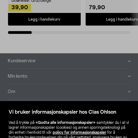
Utførelse:
Grå/beige
39,90
79,90
Legg i handlekurv
Legg i handlekurv
Bunntekst
Kundeservice
Min konto
Om
Aktuelt
Vi bruker informasjonskapsler hos Clas Ohlson
Våre selskaper
Ved å trykke på
«Godta alle informasjonskapsler»
samtykker du i at vi
lagrer informasjonskapsler (cookies) og annen sporingsteknologi på
din enhet i henhold til vår
policy for informasjonskapsler
for å
Finn din butikk
forbedre brukeropplevelsen din på vårt nettsted, analysere bruken av