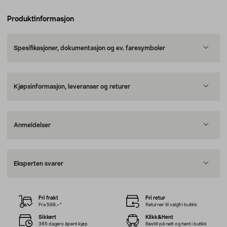
Produktinformasjon
Spesifikasjoner, dokumentasjon og ev. faresymboler
Kjøpsinformasjon, leveranser og returer
Anmeldelser
Eksperten svarer
Fri frakt
Fri retur
Fra 599,–*
Returner til valgfri butikk
Sikkert
Klikk&Hent
365 dagers åpent kjøp
Bestill på nett og hent i butikk