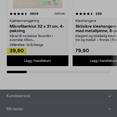
4.5av 5 stjerner
anmeldelser
4.5av 5 stjerner
anmeldels
3809
256
(9,97/stk)
Kjøkkenrengjøring
Kleshengere
Mikrofiberklut 32 x 31 cm, 4-
Sklisikre kleshengere 
pakning
med metallpinne, 8-p
Kåret til «soleklar favoritt» i
Elegant og skikkelig kles
svenske Afton...
tre og metall – finnes i fle
Kleshe...
Utførelse:
Grå/beige
39,90
79,90
Legg i handlekurv
Legg i handlekurv
Bunntekst
Kundeservice
Min konto