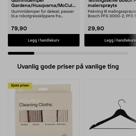
Gummidemper
Tetningsskive Bosch 
Gardena/Husqvarna/McCullo
malersprøyte
ch/Flymo
Gummidemper for deksel, passer
Pakning til malingssprøyt
bl.a robotgressklippere fra
Bosch PFS 3000-2, PFS 
Gardena, Flymo og McC...
og PFS 7000.
79,90
29,90
Legg i handlekurv
Legg i handlekurv
Uvanlig gode priser på vanlige ting
Sjekk prisen