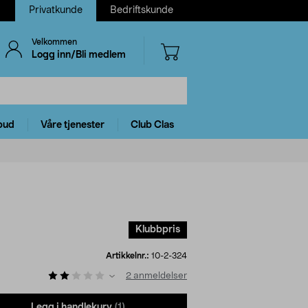
Privatkunde
Bedriftskunde
Velkommen
Logg inn/Bli medlem
bud
Våre tjenester
Club Clas
Klubbpris
Artikkelnr.:
10-2-324
2
anmeldelser
Legg i handlekurv
(1)