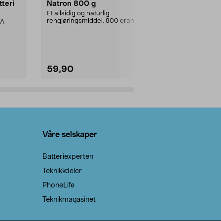
tteri
Natron 800 g
Telys steari
prosent ste
Et allsidig og naturlig
rengjøringsmiddel. 800 gram
AA-
100 % stearin
natron – til rengjøring både...
råvarer. Produ
brenner med e
59,90
69,90
Legg i handlekurv
Legg 
Våre selskaper
Batteriexperten
Teknikkdeler
PhoneLife
Teknikmagasinet