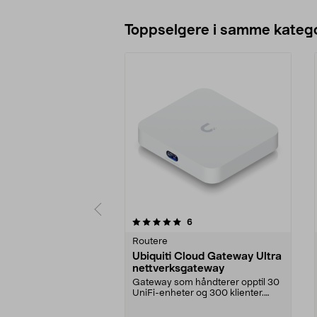
Toppselgere i samme katego
0 av 5 stjerner
4.5 av 5 stjerner
anmeldelser
6
Routere
Ubiquiti Cloud Gateway Ultra
nettverksgateway
Gateway som håndterer opptil 30
UniFi-enheter og 300 klienter.
Ubiquiti Cloud Ga...