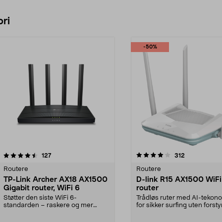
ri
-50%
4.0 av 5 stjerner
anmeldelser
5.0 av 5 stjerner
anmeldelser
127
312
Routere
Routere
TP-Link Archer AX18 AX1500
D-link R15 AX1500 WiFi
Gigabit router, WiFi 6
router
Støtter den siste WiFi 6-
Trådløs ruter med AI-tekono
standarden – raskere og mer
for sikker surfing uten forsty
effektiv streaming. AX1500 ...
D-Link R1...