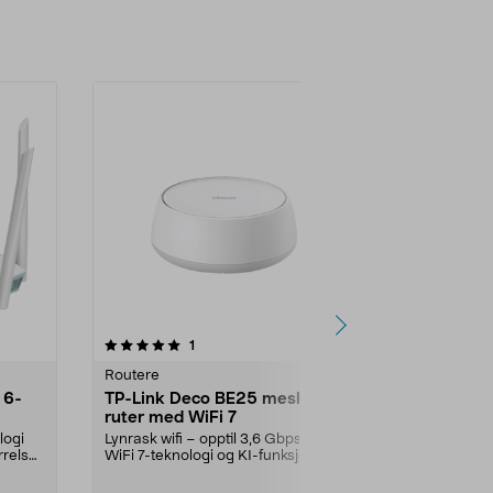
4.5 av 5 stjerner
anmeldelser
4.5
1
5
Routere
Routere
 6-
TP-Link Deco BE25 mesh-
Ubiquiti Uni
ruter med WiFi 7
tilgangspun
logi
Lynrask wifi – opptil 3,6 Gbps med
Støtter over 
rrelser.
WiFi 7-teknologi og KI-funksjon.
og dekker oppt
TP-Link Deco...
UniFi U7 Lit...