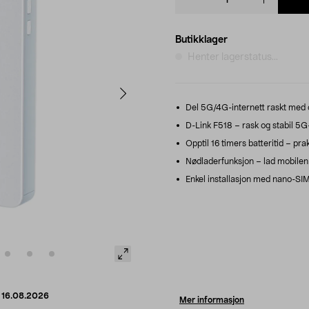
quantity
Butikklager
Henter lagerstatus...
Del 5G/4G-internett raskt med o
D-Link F518 – rask og stabil 5
Opptil 16 timers batteritid – pra
Nødladerfunksjon – lad mobilen o
Enkel installasjon med nano-SIM
d
16.08.2026
Mer informasjon