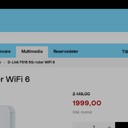
rnvare
Multimedia
Reservedeler
Til
e
D-Link F518 5G-ruter WiFi 6
r WiFi 6
2 149,00
1999,00
(inkl. moms)
Product