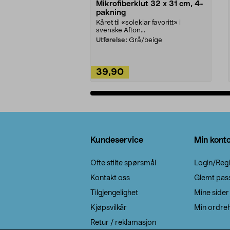
Mikrofiberklut 32 x 31 cm, 4-
pakning
Kåret til «soleklar favoritt» i
svenske Afton...
Utførelse:
Grå/beige
39,90
Legg i handlekurv
Bunntekst
Kundeservice
Min kont
Ofte stilte spørsmål
Login/Regi
Kontakt oss
Glemt pas
Tilgjengelighet
Mine sider
Kjøpsvilkår
Min ordreh
Retur / reklamasjon