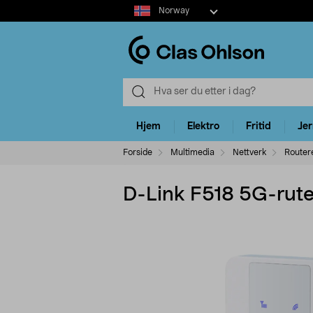
Select
Norway
market
Hjem
Elektro
Fritid
Je
Forside
Multimedia
Nettverk
Router
D-Link F518 5G-rute