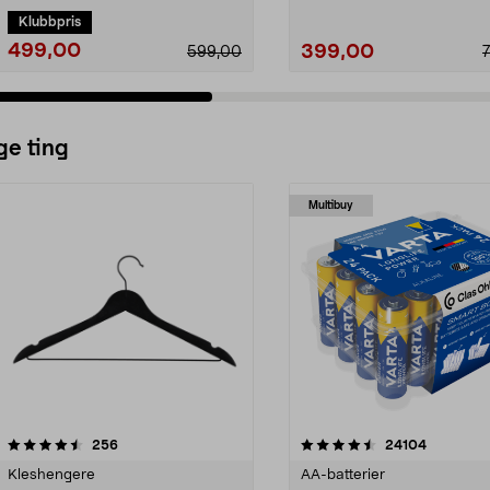
Klubbpris
499,00
399,00
599,00
ge ting
Multibuy
4.5av 5 stjerner
anmeldelser
4.5av 5 stjerner
anmeldels
256
24104
Kleshengere
AA-batterier