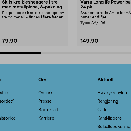
Sklisikre kleshengere i tre
Varta Longlife Power ba
med metallpinne, 8-pakning
24 pk
Elegant og skikkelig kleshenger av
Svanemerkede AA- eller A
tre og metall – finnes i flere farger.
batterier til fjer...
Kleshe...
Type:
AA/LR6
79,90
149,90
Legg i handlekurv
Legg i handlekurv
o
Om
Aktuelt
strer
Om oss
Høytrykkspylere
sordet?
Presse
Rengjøring
Bærekraft
Griller
istorikk
Karriere
Kantklippere
Solcellebelysning