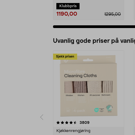
Klubbpris
1190,00
1295,00
Uvanlig gode priser på vanli
Sjekk prisen
5av 5 stjerner
4.5av 5 stjerner
anmeldelser
3809
Kjøkkenrengjøring