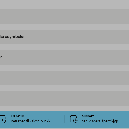
 faresymboler
er
Fri retur
Sikkert
Returner til valgfri butikk
365 dagers åpent kjøp