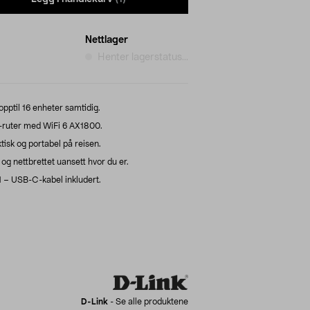
Nettlager
Henter lagerstatus...
pptil 16 enheter samtidig.
G-ruter med WiFi 6 AX1800.
ktisk og portabel på reisen.
g nettbrettet uansett hvor du er.
 – USB-C-kabel inkludert.
D-Link
-
Se alle produktene