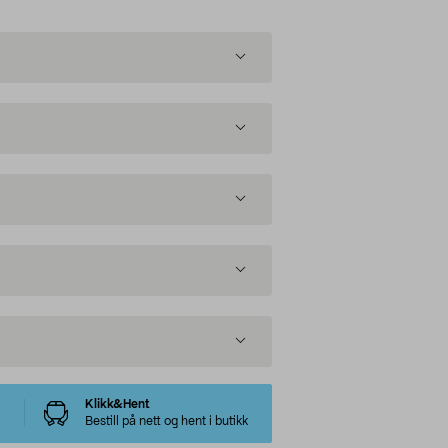
Klikk&Hent
Bestill på nett og hent i butikk