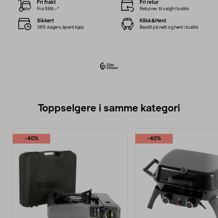
Fri frakt
Fri retur
Fra 599,–*
Returner til valgfri butikk
Sikkert
Klikk&Hent
365 dagers åpent kjøp
Bestill på nett og hent i butikk
Toppselgere i samme kategori
-40%
-40%