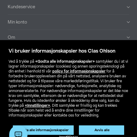
Bunntekst
Kundeservice
Min konto
Om
Vi bruker informasjonskapsler hos Clas Ohlson
Aktuelt
Ved å trykke på
«Godta alle informasjonskapsler»
samtykker du i at vi
lagrer informasjonskapsler (cookies) og annen sporingsteknologi på
Våre selskaper
din enhet i henhold til vår
policy for informasjonskapsler
for å
forbedre brukeropplevelsen din på vårt nettsted, analysere bruken av
nettstedet og for å tilpasse våre markedsføringstiltak. Vi bruker fire
Finn din butikk
typer informasjonskapsler: nødvendige, funksjonelle, analytiske og
annonserelaterte. For nødvendige informasjonskapsler er det ikke noe
krav om samtykke, ettersom de er nødvendige for at nettstedet skal
SE
NO
FI
fungere. Hvis du istedenfor ønsker å skreddersy dine valg, kan du
trykke på
«Innstillinger»
. Ditt samtykke er frivillig og kan trekkes
tilbake når som helst ved å endre dine innstillinger for
informasjonskapsler eller kontakte oss for veiledning.
Godta alle informasjonskapsler
Avvis alle