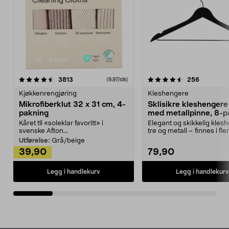
4.5av 5 stjerner
anmeldelser
4.5av 5 stjerner
anmeldels
3813
256
(9,97/stk)
Kjøkkenrengjøring
Kleshengere
Mikrofiberklut 32 x 31 cm, 4-
Sklisikre kleshengere 
pakning
med metallpinne, 8-p
Kåret til «soleklar favoritt» i
Elegant og skikkelig kles
svenske Afton...
tre og metall – finnes i fle
Kleshe...
Utførelse:
Grå/beige
39,90
79,90
Legg i handlekurv
Legg i handlekurv