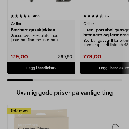
4.5 av 5 stjerner
anmeldelser
4.5 av 5 stjerner
anmeldelse
455
37
Griller
Griller
Bærbart gasskjøkken
Liten, portabel gassgri
brennere og termome
Gassdrevet kokeplate med
justerbar flamme. Bærbart
Bærbar gassgrill for pikni
gasskjøkken for matlaging ute...
camping – grillflate på 48
Portabel gass...
179,00
779,00
299,90
Legg i handlekurv
Legg i handlekurv
Uvanlig gode priser på vanlige ting
Sjekk prisen