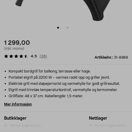
1 299,00
(inkl. moms)
4.5
(
38
)
Artikkelnr.:
31-8989
Kompakt bordgrill for balkong, terrasse eller hage.
Portabel elgrill på 2200 W – varmes raskt opp og griller jevnt.
Elektrisk grill med støpejernsrist og varmehylle for godt grillresultat.
Elgrill med trinnløs temperaturkontroll, varmehylle og termometer.
Grillflate: 48 x 37 cm. Kabellengde: 1,5 meter.
Mer informasjon
Butikklager
Nettlager
Henter lagerstatus...
Henter lagerstatus...