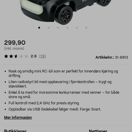
299,90
(inkl. moms)
2.6
(
13
)
Artikkelnr.:
31-8913
Rask og smidig mini RC-bil som er perfekt for innendørs kjøring og
drifting.
Liten radiostyrt bil med oppbevaring i fjernkontrollen – trygt og
støvsikkert.
Enkel å ta med for morsomme konkurranser med venner – for både
store og små.
Full kontroll med 2,4 GHz for presis styring.
Oppladbar via USB (ladekabel følger med). Farge: Svart.
Mer informasjon
Butikklager
Nettlager