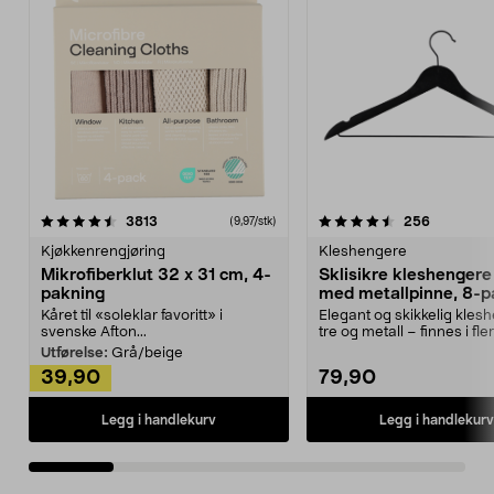
4.5av 5 stjerner
anmeldelser
4.5av 5 stjerner
anmeldels
3813
256
(9,97/stk)
Kjøkkenrengjøring
Kleshengere
Mikrofiberklut 32 x 31 cm, 4-
Sklisikre kleshengere 
pakning
med metallpinne, 8-p
Kåret til «soleklar favoritt» i
Elegant og skikkelig kles
svenske Afton...
tre og metall – finnes i fle
Kleshe...
Utførelse:
Grå/beige
39,90
79,90
Legg i handlekurv
Legg i handlekurv