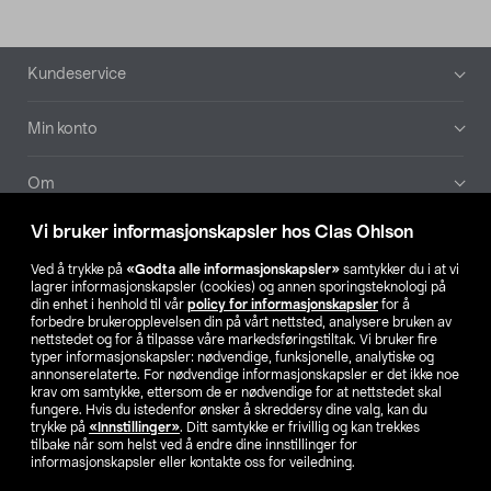
Bunntekst
Kundeservice
Min konto
Om
Vi bruker informasjonskapsler hos Clas Ohlson
Aktuelt
Ved å trykke på
«Godta alle informasjonskapsler»
samtykker du i at vi
lagrer informasjonskapsler (cookies) og annen sporingsteknologi på
Våre selskaper
din enhet i henhold til vår
policy for informasjonskapsler
for å
forbedre brukeropplevelsen din på vårt nettsted, analysere bruken av
nettstedet og for å tilpasse våre markedsføringstiltak. Vi bruker fire
Finn din butikk
typer informasjonskapsler: nødvendige, funksjonelle, analytiske og
annonserelaterte. For nødvendige informasjonskapsler er det ikke noe
krav om samtykke, ettersom de er nødvendige for at nettstedet skal
SE
NO
FI
fungere. Hvis du istedenfor ønsker å skreddersy dine valg, kan du
trykke på
«Innstillinger»
. Ditt samtykke er frivillig og kan trekkes
tilbake når som helst ved å endre dine innstillinger for
informasjonskapsler eller kontakte oss for veiledning.