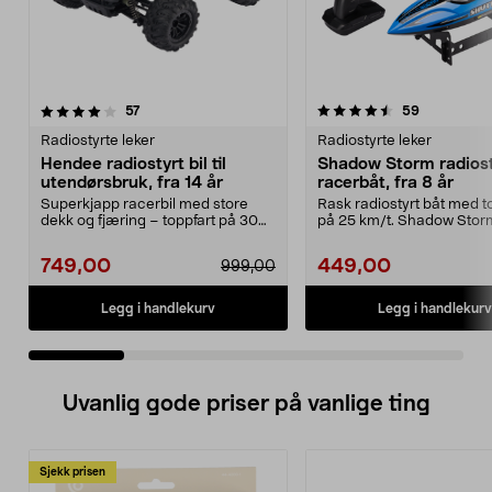
4.5 av 5 stjerner
anmeldelser
4.0 av 5 stjerner
anmeldelse
57
59
Radiostyrte leker
Radiostyrte leker
Hendee radiostyrt bil til
Shadow Storm radiost
utendørsbruk, fra 14 år
racerbåt, fra 8 år
Superkjapp racerbil med store
Rask radiostyrt båt med t
dekk og fjæring – toppfart på 30
på 25 km/t. Shadow Stor
km/t. Hendee – en...
racerbåt – rekkevidde ...
749,00
449,00
999,00
Legg i handlekurv
Legg i handlekurv
Uvanlig gode priser på vanlige ting
Sjekk prisen