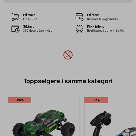
Fri frakt
Fri retur
Fra 599,–*
Returner til valgfri butikk
Sikkert
Klikk&Hent
365 dagers åpent kjøp
Bestill på nett og hent i butikk
Toppselgere i samme kategori
-25%
-25%