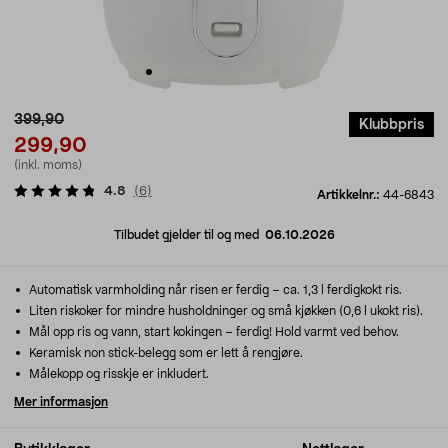
399,90
Klubbpris
299,90
(inkl. moms)
4.8
(
6
)
Artikkelnr.:
44-6843
Tilbudet gjelder til og med
06.10.2026
Automatisk varmholding når risen er ferdig – ca. 1,3 l ferdigkokt ris.
Liten riskoker for mindre husholdninger og små kjøkken (0,6 l ukokt ris).
Mål opp ris og vann, start kokingen – ferdig! Hold varmt ved behov.
Keramisk non stick-belegg som er lett å rengjøre.
Målekopp og risskje er inkludert.
Mer informasjon