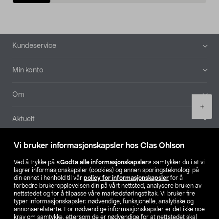
Bunntekst
Kundeservice
Min konto
Om
Product
+
quantity
Aktuelt
Våre selskaper
Vi bruker informasjonskapsler hos Clas Ohlson
Ved å trykke på
«Godta alle informasjonskapsler»
samtykker du i at vi
Finn din butikk
lagrer informasjonskapsler (cookies) og annen sporingsteknologi på
din enhet i henhold til vår
policy for informasjonskapsler
for å
forbedre brukeropplevelsen din på vårt nettsted, analysere bruken av
SE
NO
FI
nettstedet og for å tilpasse våre markedsføringstiltak. Vi bruker fire
typer informasjonskapsler: nødvendige, funksjonelle, analytiske og
annonserelaterte. For nødvendige informasjonskapsler er det ikke noe
krav om samtykke, ettersom de er nødvendige for at nettstedet skal