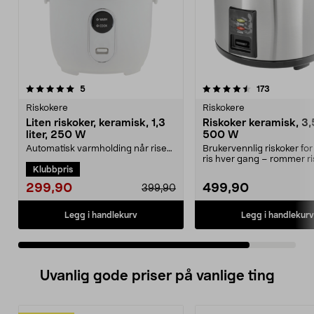
4.5 av 5 stjerner
anmeldelser
anmeldels
5
173
Riskokere
Riskokere
Liten riskoker, keramisk, 1,3
Riskoker keramisk, 3,5 
liter, 250 W
500 W
Automatisk varmholding når risen
Brukervennlig riskoker for
er ferdig – ca. 1,3 l ferdigkokt ris.
ris hver gang – rommer ris
Klubbpris
Liten ris...
familien....
299,90
499,90
399,90
Legg i handlekurv
Legg i handlekurv
Uvanlig gode priser på vanlige ting