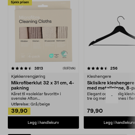
Sjekk prisen
4.5av 5 stjerner
anmeldelser
4.5av 5 stjerner
anmeldels
3813
256
(9,97/stk)
Kjøkkenrengjøring
Kleshengere
Mikrofiberklut 32 x 31 cm, 4-
Sklisikre kleshengere 
pakning
med metallpinne, 8-p
Kåret til «soleklar favoritt» i
Elegant og skikkelig kles
-
svenske Afton...
tre og metall – finnes i fle
Kleshe...
Utførelse:
Grå/beige
39,90
79,90
Legg i handlekurv
Legg i handlekurv