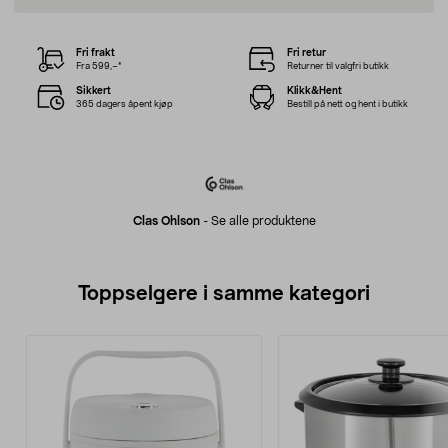
Fri frakt
Fri retur
Fra 599,–*
Returner til valgfri butikk
Sikkert
Klikk&Hent
365 dagers åpent kjøp
Bestill på nett og hent i butikk
Clas Ohlson
-
Se alle produktene
Toppselgere i samme kategori