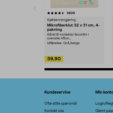
5av 5 stjerner
4.5av 5 stjerner
anmeldelser
3809
Kjøkkenrengjøring
Mikrofiberklut 32 x 31 cm, 4-
pakning
Kåret til «soleklar favoritt» i
svenske Afton...
Utførelse:
Grå/beige
39,90
Legg i handlekurv
Bunntekst
Kundeservice
Min kont
Ofte stilte spørsmål
Login/Regi
Kontakt oss
Glemt pas