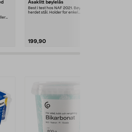
ed
Asaklitt bøylelås
Kryptonite 
sykkellås
Best i test hos NAF 2021. Bøyle av
herdet stål. Holder for enkel
Kompakt lås 
montering på ra...
ler
stålbøyle og 
mot forsøk på å
199,90
699,00
Legg i handlekurv
Legg 