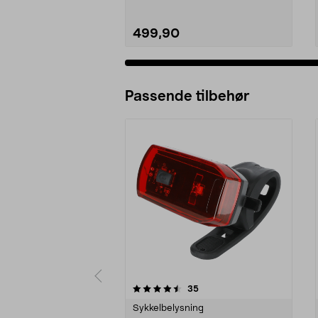
499,90
Passende tilbehør
5av 5 stjerner
4.5av 5 stjerner
anmeldelser
35
Sykkelbelysning