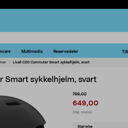
rnvare
Multimedia
Reservedeler
Til
lmer
Livall C20 Commuter Smart sykkelhjelm, svart
 Smart sykkelhjelm, svart
799,00
649,00
(inkl. moms)
Select
Størrelse