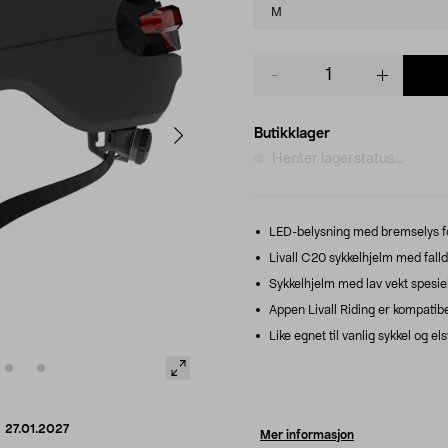
variant
M
Product
quantity
Butikklager
Henter lagerstatus...
LED-belysning med bremselys for 
Livall C20 sykkelhjelm med fall
Sykkelhjelm med lav vekt spesielt
Appen Livall Riding er kompatibe
Like egnet til vanlig sykkel og el
d
27.01.2027
Mer informasjon