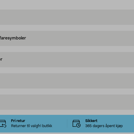
 faresymboler
er
Fri retur
Sikkert
Returner til valgfri butikk
365 dagers åpent kjøp