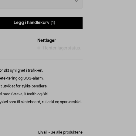
Legg i handlekurv
(1)
Nettlager
Henter lagerstatus...
økt synlighet i trafikken.
detektering og SOS-alarm.
 utviklet for sykkelpendlere.
l med Strava, iHealth og Siri.
sykkel som til skateboard, rulleski og sparkesykkel.
Livall
-
Se alle produktene