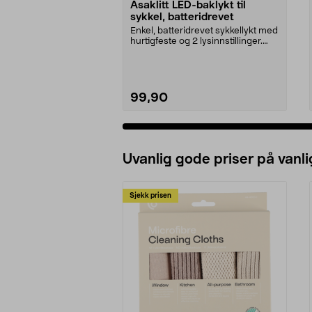
Asaklitt LED-baklykt til
sykkel, batteridrevet
Enkel, batteridrevet sykkellykt med
hurtigfeste og 2 lysinnstillinger.
Asaklitt ...
99,90
Legg i handlekurv
Uvanlig gode priser på vanli
Sjekk prisen