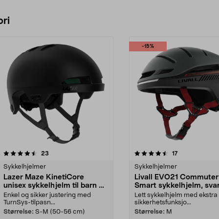
ri
-15%
4.5 av 5 stjerner
anmeldelser
4.5 av 5 stjerner
anmeldelser
23
17
Sykkelhjelmer
Sykkelhjelmer
Lazer Maze KinetiCore
Livall EVO21 Commute
unisex sykkelhjelm til barn og
Smart sykkelhjelm, sva
voksne
Enkel og sikker justering med
Lett sykkelhjelm med ekstra
TurnSys-tilpasn...
sikkerhetsfunksjo...
Størrelse:
S-M (50-56 cm)
Størrelse:
M