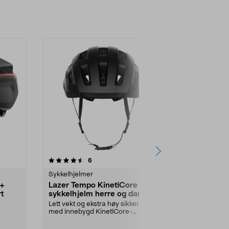
-15%
4.5 av 5 stjerner
anmeldelser
4.5
6
1
Sykkelhjelmer
Sykkelhjelme
r+
Lazer Tempo KinetiCore
Livall EVO
rt
sykkelhjelm herre og dame,
Smart sykke
svart
Lett vekt og ekstra høy sikkerhet
Lett sykkelhj
med innebygd KinetiCore-
sikkerhetsfunk
teknologi. Tempo Kinet...
Størrelse:
L