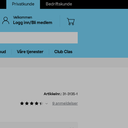
Privatkunde
Bedriftskunde
Velkommen
Logg inn/Bli medlem
bud
Våre tjenester
Club Clas
Artikkelnr.:
31-3135-1
9
anmeldelser