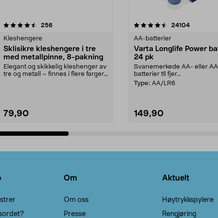
4.5av 5 stjerner
anmeldelser
4.5av 5 stjerner
anmeldels
256
24104
Kleshengere
AA-batterier
Sklisikre kleshengere i tre
Varta Longlife Power ba
med metallpinne, 8-pakning
24 pk
Elegant og skikkelig kleshenger av
Svanemerkede AA- eller A
tre og metall – finnes i flere farger.
batterier til fjer...
Kleshe...
Type:
AA/LR6
79,90
149,90
Legg i handlekurv
Legg i handlekurv
o
Om
Aktuelt
strer
Om oss
Høytrykkspylere
sordet?
Presse
Rengjøring