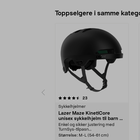
Toppselgere i samme katego
5 av 5 stjerner
4.5 av 5 stjerner
anmeldelser
23
Sykkelhjelmer
Lazer Maze KinetiCore
unisex sykkelhjelm til barn og
voksne
Enkel og sikker justering med
TurnSys-tilpasn...
Størrelse:
M-L (54-61 cm)