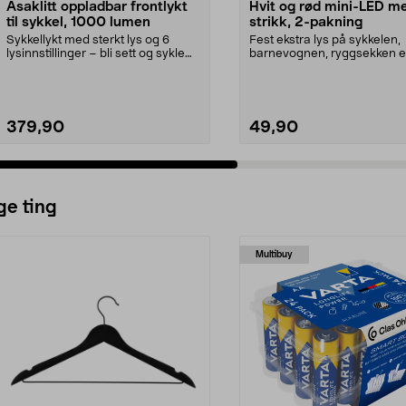
Asaklitt oppladbar frontlykt
Hvit og rød mini-LED m
til sykkel, 1000 lumen
strikk, 2-pakning
Sykkellykt med sterkt lys og 6
Fest ekstra lys på sykkelen,
lysinnstillinger – bli sett og sykle
barnevognen, ryggsekken el
trygt i mørk...
klærne. Mini-LED-lamp...
379,90
49,90
Legg i handlekurv
Legg i handlekurv
ge ting
Multibuy