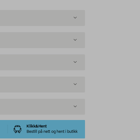
Klikk&Hent
Bestill på nett og hent i butikk