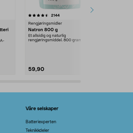
er
4.0av 5 stjerner
anmeldelser
4.5
2144
4
Rengjøringsmidler
Levende lys
tteri
Natron 800 g
Telys, 50 st
Et allsidig og naturlig
100 % stearin.
rengjøringsmiddel. 800 gram
AA-
natron – til rengjøring både...
59,90
69,90
Legg i handlekurv
Legg 
Våre selskaper
Batteriexperten
Teknikkdeler