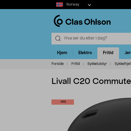
Select
Norway
market
Hjem
Elektro
Fritid
Je
Forside
Fritid
Sykkelutstyr
Sykkelhje
Livall C20 Commuter
-19%