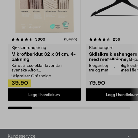
4.5av 5 stjerner
anmeldelser
4.5av 5 stjerner
anmeldels
3809
256
(9,97/stk)
Kjøkkenrengjøring
Kleshengere
Mikrofiberklut 32 x 31 cm, 4-
Sklisikre kleshengere 
pakning
med metallpinne, 8-p
Kåret til «soleklar favoritt» i
Elegant og skikkelig kles
-
svenske Afton...
tre og metall – finnes i fle
Kleshe...
Utførelse:
Grå/beige
39,90
79,90
Legg i handlekurv
Legg i handlekurv
Bunntekst
Kundeservice