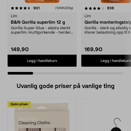
4.0 av 5 stjerner
anmeldelser
4.5 av 5 stjerner
anmeldels
901
836
(12491,67/kg)
Lim
Lim
B&N Gorilla superlim 12 g
Gorilla monteringstei
Gorilla Super Glue - ekstra sterkt
Gorilla - sterk og allsidig t
superlim. Hurtigvirkende - herder
Klarer belastning opp til 
på 10-45 se...
vedheft og...
149,90
169,90
Legg i handlekurv
Legg i handlekurv
Uvanlig gode priser på vanlige ting
Sjekk prisen