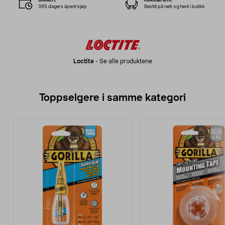
365 dagers åpent kjøp
Bestill på nett og hent i butikk
Loctite
-
Se alle produktene
Toppselgere i samme kategori