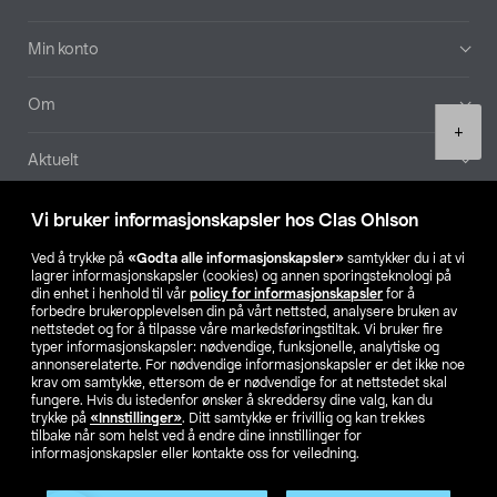
Min konto
Om
Product
+
quantity
Aktuelt
Våre selskaper
Vi bruker informasjonskapsler hos Clas Ohlson
Ved å trykke på
«Godta alle informasjonskapsler»
samtykker du i at vi
Finn din butikk
lagrer informasjonskapsler (cookies) og annen sporingsteknologi på
din enhet i henhold til vår
policy for informasjonskapsler
for å
forbedre brukeropplevelsen din på vårt nettsted, analysere bruken av
SE
NO
FI
nettstedet og for å tilpasse våre markedsføringstiltak. Vi bruker fire
typer informasjonskapsler: nødvendige, funksjonelle, analytiske og
annonserelaterte. For nødvendige informasjonskapsler er det ikke noe
krav om samtykke, ettersom de er nødvendige for at nettstedet skal
fungere. Hvis du istedenfor ønsker å skreddersy dine valg, kan du
trykke på
«Innstillinger»
. Ditt samtykke er frivillig og kan trekkes
tilbake når som helst ved å endre dine innstillinger for
informasjonskapsler eller kontakte oss for veiledning.
Privacy statement
Medlemsvilkår
Kjøpsvilkår
For bedrifter
Endre til priser ekskl. moms