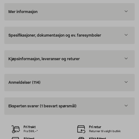
Mer informasjon
Spesifikasjoner, dokumentasjon og ev. faresymboler
Kjøpsinformasjon, leveranser og returer
Anmeldelser
(114)
Eksperten svarer
(1 besvart spørsmål)
Fri frakt
Fri retur
Fra 599,–*
Returner til valgfri butikk
Sikkert
Klikk&Hent