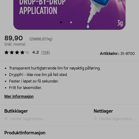
89,90
(29966,67/kg)
(inkl. moms)
4.2
(
114
)
Artikkelnr.:
31-9700
Transparent hurtigtørrende lim for nøyaktig påføring.
Dryppfri - ikke noe lim på feil sted.
Fester i løpet av få sekunder.
Fritt for løsemidler.
Mer informasjon
Butikklager
Nettlager
Henter lagerstatus...
Henter lagerstatus...
Produktinformasjon