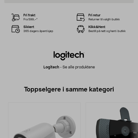
Fri frakt
Fri retur
Fra 599,–*
Returner til valgfri butikk
Sikkert
Klikk&Hent
365 dagers åpent kjøp
Bestill på nett og hent i butikk
Logitech
-
Se alle produktene
Toppselgere i samme kategori