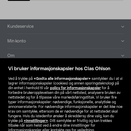
Bunntekst
Kundeservice
Min konto
Om
Vi bruker informasjonskapsler hos Clas Ohlson
Aktuelt
Ved å trykke på
«Godta alle informasjonskapsler»
samtykker du i at vi
lagrer informasjonskapsler (cookies) og annen sporingsteknologi på
Våre selskaper
din enhet i henhold til vår
policy for informasjonskapsler
for å
forbedre brukeropplevelsen din på vårt nettsted, analysere bruken av
nettstedet og for å tilpasse våre markedsføringstiltak. Vi bruker fire
Finn din butikk
typer informasjonskapsler: nødvendige, funksjonelle, analytiske og
annonserelaterte. For nødvendige informasjonskapsler er det ikke noe
krav om samtykke, ettersom de er nødvendige for at nettstedet skal
SE
NO
FI
fungere. Hvis du istedenfor ønsker å skreddersy dine valg, kan du
trykke på
«Innstillinger»
. Ditt samtykke er frivillig og kan trekkes
tilbake når som helst ved å endre dine innstillinger for
informasjonskapsler eller kontakte oss for veiledning.