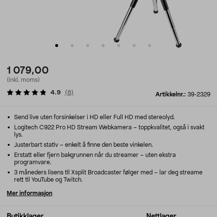
1 079,00
(inkl. moms)
4.9
(
8
)
Artikkelnr.:
39-2329
Send live uten forsinkelser i HD eller Full HD med stereolyd.
Logitech C922 Pro HD Stream Webkamera – toppkvalitet, også i svakt
lys.
Justerbart stativ – enkelt å finne den beste vinkelen.
Erstatt eller fjern bakgrunnen når du streamer – uten ekstra
programvare.
3 måneders lisens til Xsplit Broadcaster følger med – lar deg streame
rett til YouTube og Twitch.
Mer informasjon
Butikklager
Nettlager