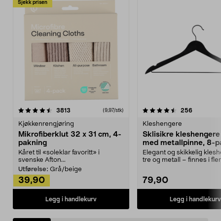
Sjekk prisen
4.5av 5 stjerner
anmeldelser
4.5av 5 stjerner
anmeldels
3813
256
(9,97/stk)
Kjøkkenrengjøring
Kleshengere
Mikrofiberklut 32 x 31 cm, 4-
Sklisikre kleshengere 
pakning
med metallpinne, 8-p
Kåret til «soleklar favoritt» i
Elegant og skikkelig kles
svenske Afton...
tre og metall – finnes i fle
Kleshe...
Utførelse:
Grå/beige
39,90
79,90
Legg i handlekurv
Legg i handlekurv