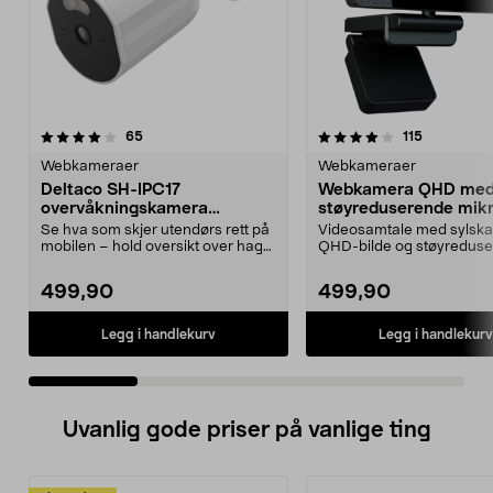
4.0 av 5 stjerner
anmeldelser
4.5 av 5 stjerner
anmeldelse
65
115
Webkameraer
Webkameraer
Deltaco SH-IPC17
Webkamera QHD me
overvåkningskamera
støyreduserende mikr
utendørs wifi FullHD
Exibel
Se hva som skjer utendørs rett på
Videosamtale med sylska
mobilen – hold oversikt over hage,
QHD-bilde og støyredus
inngangspar...
lyd. Exibel webkamera me.
499,90
499,90
Legg i handlekurv
Legg i handlekurv
Uvanlig gode priser på vanlige ting