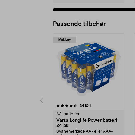
Passende tilbehør
Multibuy
5av 5 stjerner
4.5av 5 stjerner
anmeldelser
24104
AA-batterier
Varta Longlife Power batteri
24 pk
Svanemerkede AA- eller AAA-