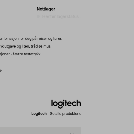
Nettlager
Henter lagerstatus...
mbinasjon for deg på reiser og turer.
ank utgave og liten, trådløs mus.
joner - færre tastetrykk.
g.
Logitech
-
Se alle produktene