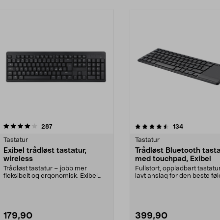
4.5 av 5 stjerner
anmeldelser
4.5 av 5 stjerner
anmeldelser
287
134
Tastatur
Tastatur
Exibel trådløst tastatur,
Trådløst Bluetooth tast
wireless
med touchpad, Exibel
Trådløst tastatur – jobb mer
Fullstort, oppladbart tastat
fleksibelt og ergonomisk. Exibel
lavt anslag for den beste føl
tastatur – funksjo...
Exibel tr...
179,90
399,90