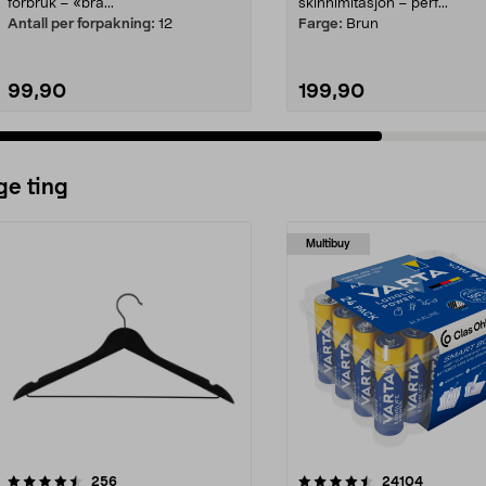
forbruk – «bra...
skinnimitasjon – perf...
Antall per forpakning:
12
Farge:
Brun
99,90
199,90
Legg i handlekurv
Legg i handlekurv
ge ting
Multibuy
4.5av 5 stjerner
anmeldelser
4.5av 5 stjerner
anmeldels
256
24104