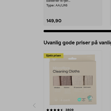
batterier til fjer...
Type:
AA/LR6
149,90
Legg i handlekurv
Uvanlig gode priser på vanli
Sjekk prisen
5av 5 stjerner
4.5av 5 stjerner
anmeldelser
3809