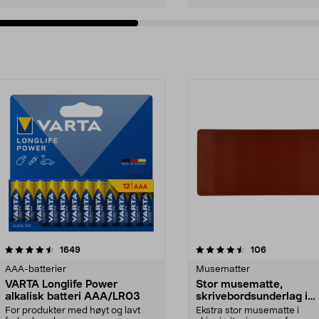
4.5av 5 stjerner
anmeldelser
4.5av 5 stjerner
anmeldelser
1649
106
AAA-batterier
Musematter
VARTA Longlife Power
Stor musematte,
alkalisk batteri AAA/LR03
skrivebordsunderlag i
skinnimitasjon 90 × 40
For produkter med høyt og lavt
Ekstra stor musematte i