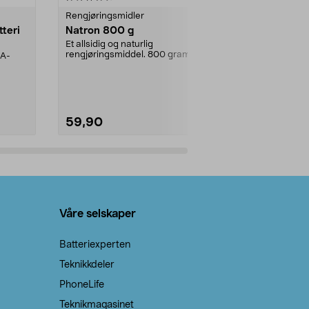
Rengjøringsmidler
Levende lys
tteri
Natron 800 g
Telys steari
prosent ste
Et allsidig og naturlig
rengjøringsmiddel. 800 gram
AA-
100 % stearin
natron – til rengjøring både...
råvarer. Produ
brenner med e
59,90
69,90
Legg i handlekurv
Legg 
Våre selskaper
Batteriexperten
Teknikkdeler
PhoneLife
Teknikmagasinet