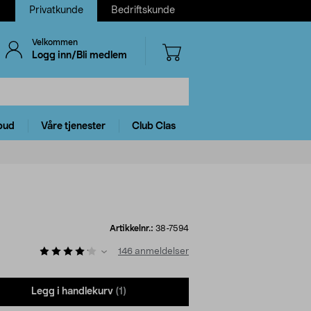
Privatkunde
Bedriftskunde
Velkommen
Logg inn/Bli medlem
bud
Våre tjenester
Club Clas
Artikkelnr.:
38-7594
146
anmeldelser
Legg i handlekurv
(1)