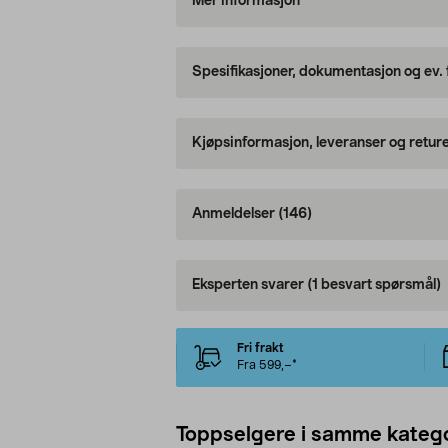
Mer informasjon
Spesifikasjoner, dokumentasjon og ev.
Kjøpsinformasjon, leveranser og retur
Anmeldelser
(146)
Eksperten svarer
(1 besvart spørsmål)
Fri frakt
Fra 599,–*
Toppselgere i samme katego