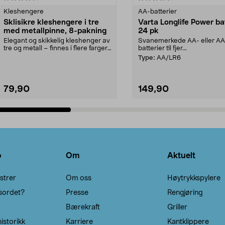
Kleshengere
AA-batterier
Sklisikre kleshengere i tre
Varta Longlife Power ba
med metallpinne, 8-pakning
24 pk
Elegant og skikkelig kleshenger av
Svanemerkede AA- eller A
tre og metall – finnes i flere farger.
batterier til fjer...
Kleshe...
Type:
AA/LR6
79,90
149,90
Legg i handlekurv
Legg i handlekurv
o
Om
Aktuelt
strer
Om oss
Høytrykkspylere
sordet?
Presse
Rengjøring
Bærekraft
Griller
istorikk
Karriere
Kantklippere