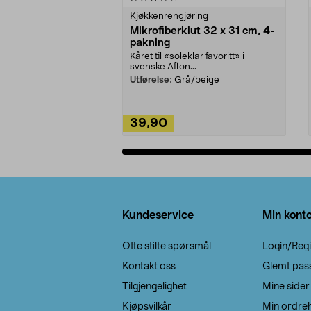
Kjøkkenrengjøring
Mikrofiberklut 32 x 31 cm, 4-
pakning
Kåret til «soleklar favoritt» i
svenske Afton...
Utførelse:
Grå/beige
39,90
Legg i handlekurv
Bunntekst
Kundeservice
Min kont
Ofte stilte spørsmål
Login/Regi
Kontakt oss
Glemt pas
Tilgjengelighet
Mine sider
Kjøpsvilkår
Min ordreh