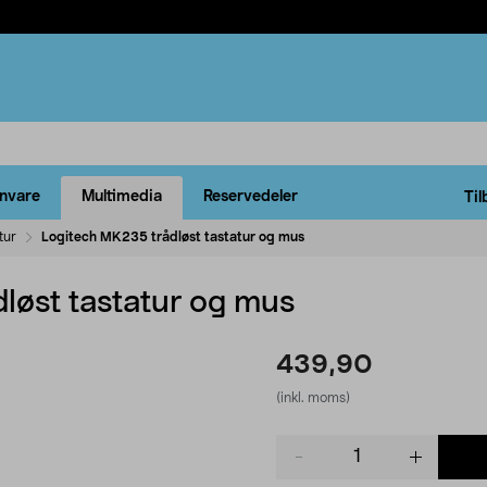
rnvare
Multimedia
Reservedeler
Til
tur
Logitech MK235 trådløst tastatur og mus
løst tastatur og mus
439,90
(inkl. moms)
Product
quantity