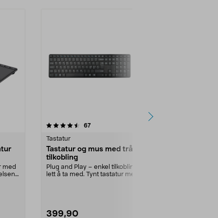
-50%
4.5 av 5 stjerner
anmeldelser
5.0
67
2
Tastatur
Tastatur
atur
Tastatur og mus med trådløs
Exibel trådl
tilkobling
mus, sett f
ur med
Plug and Play – enkel tilkobling og
Trådløst tasta
elsen.
lett å ta med. Tynt tastatur med
barnestørrelse
trådløs mus...
399,90
149,90