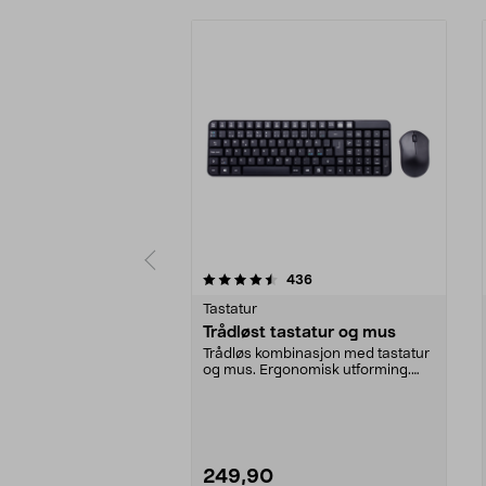
5 av 5 stjerner
4.0 av 5 stjerner
anmeldelser
436
Tastatur
Trådløst tastatur og mus
Trådløs kombinasjon med tastatur
og mus. Ergonomisk utforming.
Nanomottaker. Rek...
249,90