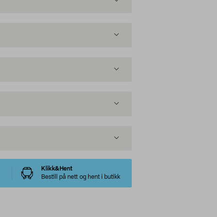
Klikk&Hent
Bestill på nett og hent i butikk