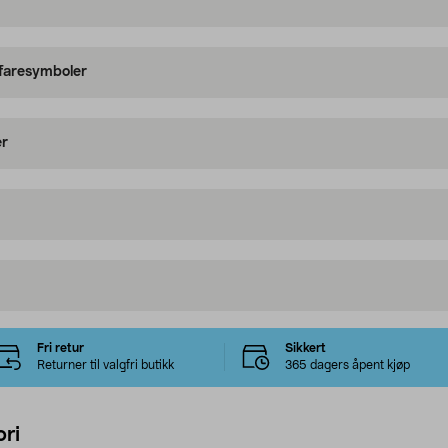
 faresymboler
er
Fri retur
Sikkert
Returner til valgfri butikk
365 dagers åpent kjøp
ri