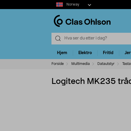
Select
Norway
market
Hjem
Elektro
Fritid
Je
Forside
Multimedia
Datautstyr
Tasta
Logitech MK235 tråd