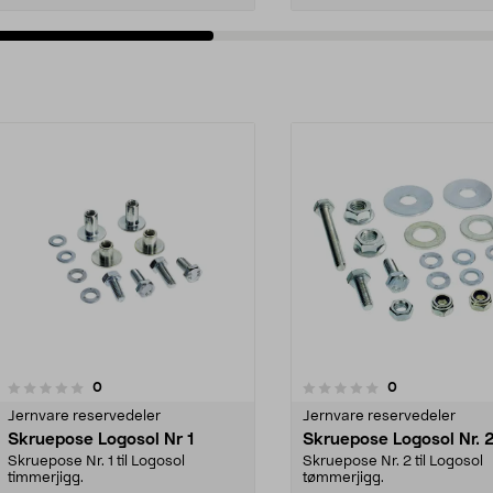
anmeldelser
anmeldelser
0
0
0.0 av 5 stjerner
0.0 av 5 stjerner
Jernvare reservedeler
Jernvare reservedeler
Skruepose Logosol Nr 1
Skruepose Logosol Nr. 
Skruepose Nr. 1 til Logosol
Skruepose Nr. 2 til Logosol
timmerjigg.
tømmerjigg.