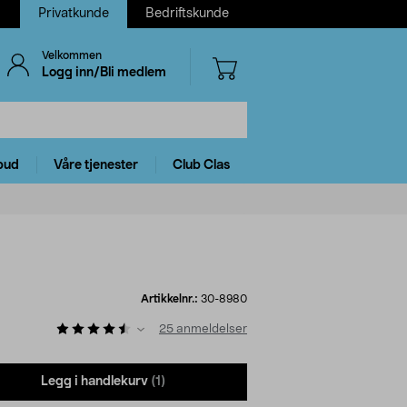
Privatkunde
Bedriftskunde
Velkommen
Logg inn/Bli medlem
bud
Våre tjenester
Club Clas
Artikkelnr.:
30-8980
25
anmeldelser
Legg i handlekurv
(1)