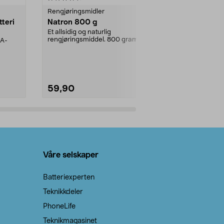
Rengjøringsmidler
Levende lys
tteri
Natron 800 g
Telys, 50 st
Et allsidig og naturlig
100 % stearin.
rengjøringsmiddel. 800 gram
AA-
natron – til rengjøring både...
59,90
69,90
Legg i handlekurv
Legg 
Våre selskaper
Batteriexperten
Teknikkdeler
PhoneLife
Teknikmagasinet