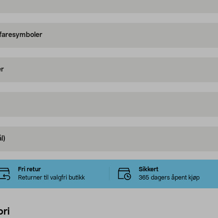
 faresymboler
er
l)
Fri retur
Sikkert
Returner til valgfri butikk
365 dagers åpent kjøp
ri