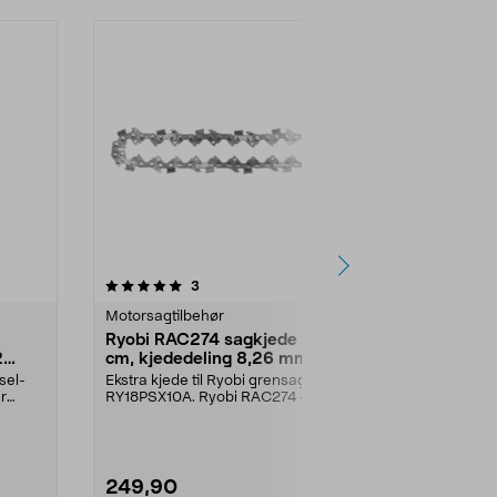
anmeldelser
5.0
3
0.0 av 5 stjerner
Motorsagtilbehør
Gressklipper
Ryobi RAC274 sagkjede 10
Husqvarna 
2
cm, kjededeling 8,26 mm
for gresskli
sel-
Ekstra kjede til Ryobi grensag
Reduserer mot
r
RY18PSX10A. Ryobi RAC274 –
beskytter bev
sagkjede 4 tommer, pas...
gressklippere
249,90
99,90