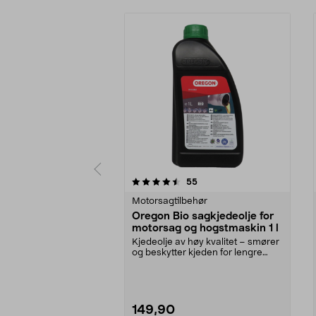
5 av 5 stjerner
4.5 av 5 stjerner
anmeldelser
55
Motorsagtilbehør
Oregon Bio sagkjedeolje for
motorsag og hogstmaskin 1 l
Kjedeolje av høy kvalitet – smører
og beskytter kjeden for lengre
levetid. Orego...
149,90