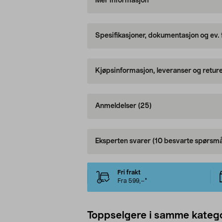
Mer informasjon
Spesifikasjoner, dokumentasjon og ev.
Kjøpsinformasjon, leveranser og retur
Anmeldelser
(25)
Eksperten svarer
(10 besvarte spørsmå
Fri frakt
Fra 599,–*
Toppselgere i samme katego