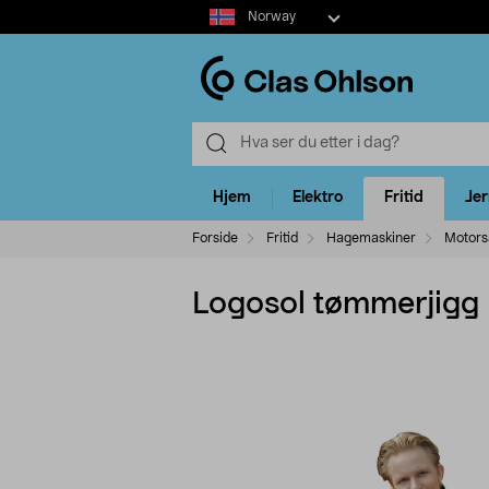
Select
Norway
market
Hjem
Elektro
Fritid
Je
Forside
Fritid
Hagemaskiner
Motors
Logosol tømmerjigg