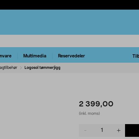
rnvare
Multimedia
Reservedeler
Til
agtilbehør
Logosol tømmerjigg
2 399,00
(inkl. moms)
Product
quantity