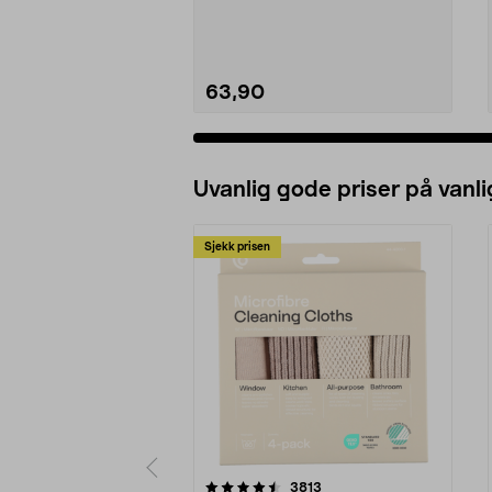
63,90
Se varianter
Uvanlig gode priser på vanli
Sjekk prisen
5av 5 stjerner
4.5av 5 stjerner
anmeldelser
3813