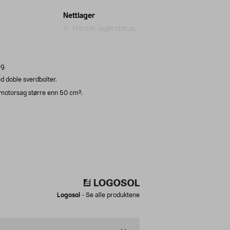
Nettlager
Henter lagerstatus...
g.
 doble sverdbolter.
n motorsag større enn 50 cm³.
Logosol
-
Se alle produktene