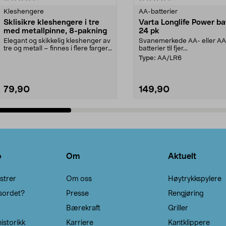
Kleshengere
AA-batterier
Sklisikre kleshengere i tre
Varta Longlife Power ba
med metallpinne, 8-pakning
24 pk
Elegant og skikkelig kleshenger av
Svanemerkede AA- eller A
tre og metall – finnes i flere farger.
batterier til fjer...
Kleshe...
Type:
AA/LR6
79,90
149,90
Legg i handlekurv
Legg i handlekurv
o
Om
Aktuelt
strer
Om oss
Høytrykkspylere
sordet?
Presse
Rengjøring
Bærekraft
Griller
istorikk
Karriere
Kantklippere