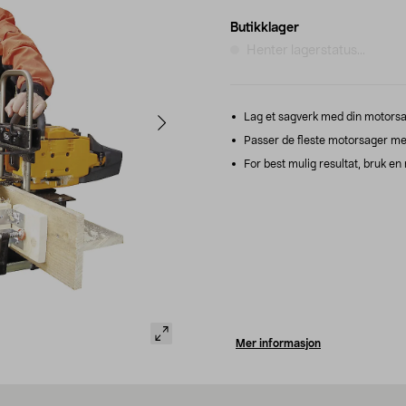
Butikklager
Henter lagerstatus...
Lag et sagverk med din motorsa
Passer de fleste motorsager med
For best mulig resultat, bruk e
Mer informasjon