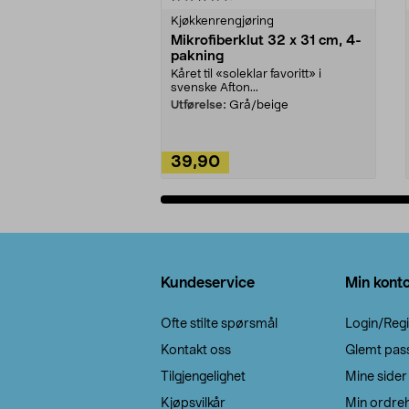
Kjøkkenrengjøring
Mikrofiberklut 32 x 31 cm, 4-
pakning
Kåret til «soleklar favoritt» i
svenske Afton...
Utførelse:
Grå/beige
39,90
Legg i handlekurv
Bunntekst
Kundeservice
Min kont
Ofte stilte spørsmål
Login/Regi
Kontakt oss
Glemt pas
Tilgjengelighet
Mine sider
Kjøpsvilkår
Min ordreh