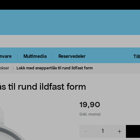
rnvare
Multimedia
Reservedeler
Til
okser
Lokk med sneppertlås til rund ildfast form
 til rund ildfast form
19,90
(inkl. moms)
Product
quantity