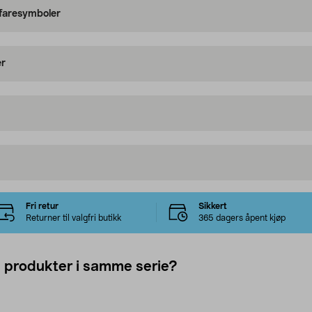
 faresymboler
er
Fri retur
Sikkert
Returner til valgfri butikk
365 dagers åpent kjøp
e produkter i samme serie?