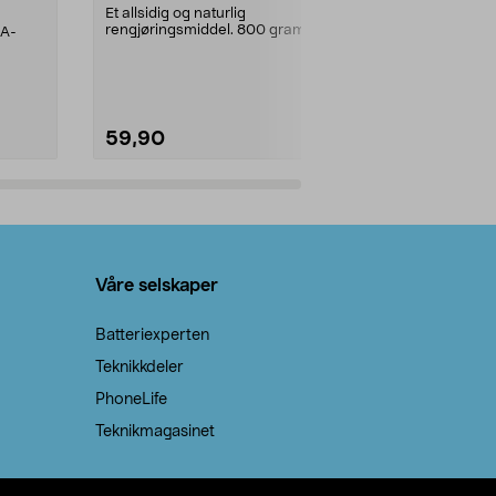
prosent ste
Et allsidig og naturlig
rengjøringsmiddel. 800 gram
AA-
100 % stearin
natron – til rengjøring både...
råvarer. Produ
brenner med e
59,90
69,90
Legg i handlekurv
Legg 
Våre selskaper
Batteriexperten
Teknikkdeler
PhoneLife
Teknikmagasinet