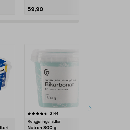
59,90
44,90
er
4.0av 5 stjerner
anmeldelser
4.5
2144
4
Rengjøringsmidler
Levende lys
tteri
Natron 800 g
Telys steari