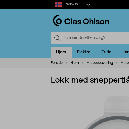
Select
Norway
market
Hjem
Elektro
Fritid
Je
Forside
Hjem
Matoppbevaring
Matb
Lokk med sneppertlås