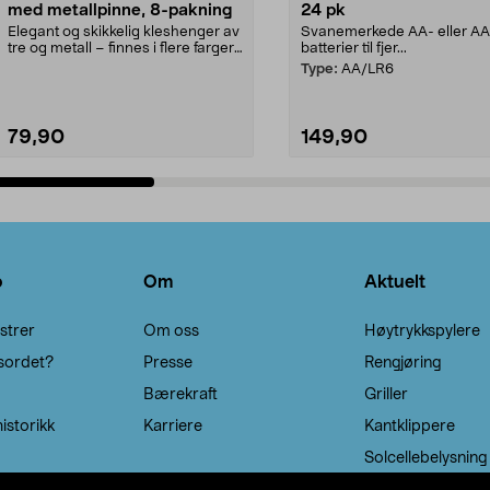
med metallpinne, 8-pakning
24 pk
Elegant og skikkelig kleshenger av
Svanemerkede AA- eller A
tre og metall – finnes i flere farger.
batterier til fjer...
Kleshe...
Type:
AA/LR6
79,90
149,90
Legg i handlekurv
Legg i handlekurv
o
Om
Aktuelt
strer
Om oss
Høytrykkspylere
sordet?
Presse
Rengjøring
Bærekraft
Griller
istorikk
Karriere
Kantklippere
Solcellebelysning