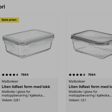
ri
Sjekk prisen
4.5 av 5 stjerner
anmeldelser
4.5 av 5 stjerner
anmeldelse
7664
7664
Matbokser
Matbokser
Liten ildfast form med lokk
Liten ildfast form med l
Matboks i glass for
Matboks i glass for
matoppbevaring i kjøleska...
matoppbevaring i kjøleska...
Volum:
0,8 l
Volum:
1,5 l