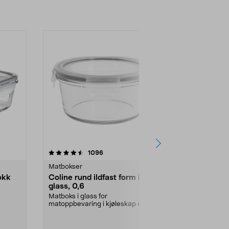
r
4.5 av 5 stjerner
anmeldelser
4.5
1096
7
Matbokser
Matbokser
okk
Coline rund ildfast form i
Liten ildfa
glass, 0,6
Matboks i glas
matoppbevarin
Matboks i glass for
matoppbevaring i kjøleskap og
Volum:
0,33 l
kjøkkenskap. Porsjonsform som ...