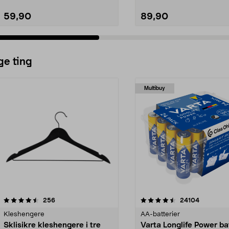
59,90
89,90
ge ting
Multibuy
4.5av 5 stjerner
anmeldelser
4.5av 5 stjerner
anmeldels
256
24104
Kleshengere
AA-batterier
Sklisikre kleshengere i tre
Varta Longlife Power ba