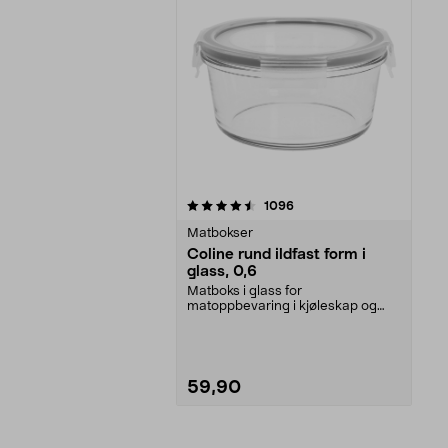
5av 5 stjerner
anmeldelser
1096
Matbokser
Coline rund ildfast form i
glass, 0,6
Matboks i glass for
matoppbevaring i kjøleskap og
kjøkkenskap. Porsjonsform som ...
59,90