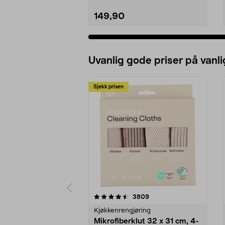
149,90
Uvanlig gode priser på vanli
Sjekk prisen
5av 5 stjerner
4.5av 5 stjerner
anmeldelser
3809
Kjøkkenrengjøring
Mikrofiberklut 32 x 31 cm, 4-