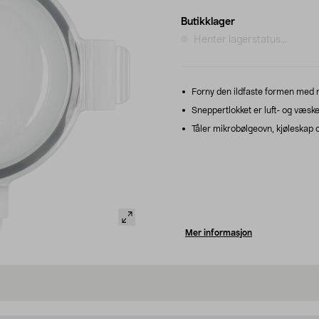
Butikklager
Henter lagerstatus...
Forny den ildfaste formen med ny
Sneppertlokket er luft- og væske
Tåler mikrobølgeovn, kjøleskap o
Mer informasjon