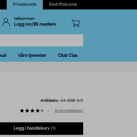
Privatkunde
Bedriftskunde
Velkommen
Logg inn/Bli medlem
bud
Våre tjenester
Club Clas
Artikkelnr.:
44-1898-501
14
anmeldelser
Legg i handlekurv
(1)