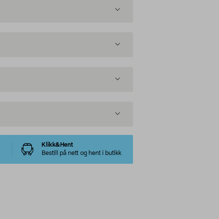
Klikk&Hent
Bestill på nett og hent i butikk