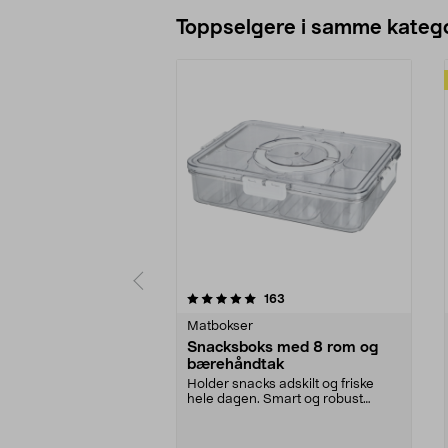
Legg i handlekurv
Toppselgere i samme katego
0 av 5 stjerner
4.5 av 5 stjerner
anmeldelser
163
Matbokser
Snacksboks med 8 rom og
bærehåndtak
Holder snacks adskilt og friske
hele dagen. Smart og robust
matboks – perfekt fo...