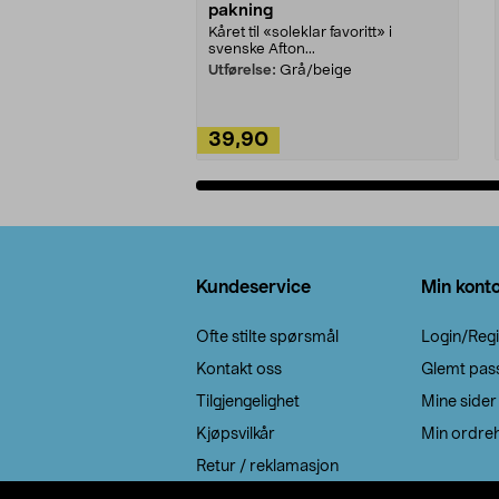
pakning
Kåret til «soleklar favoritt» i
svenske Afton...
Utførelse:
Grå/beige
39,90
Legg i handlekurv
Bunntekst
Kundeservice
Min kont
Ofte stilte spørsmål
Login/Regi
Kontakt oss
Glemt pas
Tilgjengelighet
Mine sider
Kjøpsvilkår
Min ordreh
Retur / reklamasjon
EE-avfall