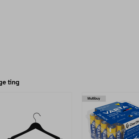
ge ting
Multibuy