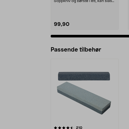
Soppkniv og børste i ett, kan slås
sammen. Kniv m...
99,90
Passende tilbehør
5av 5 stjerner
anmeldelser
210