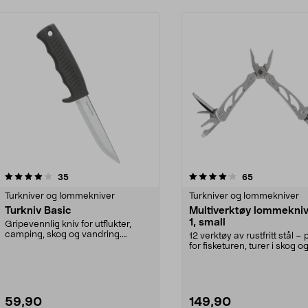
4.0av 5 stjerner
anmeldelser
4.0av 5 stjerner
anmeldelser
35
65
Turkniver og lommekniver
Turkniver og lommekniver
Turkniv Basic
Multiverktøy lommekniv
1, small
Gripevennlig kniv for utflukter,
camping, skog og vandring.
12 verktøy av rustfritt stål – 
Friluftskniv Basic –...
for fisketuren, turer i skog 
elle...
59,90
149,90