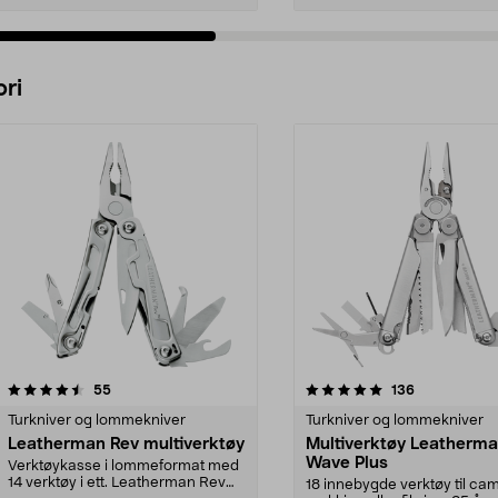
Legg i handlekurv
Legg i handlekurv
ri
5.0 av 5 stjerner
anmeldelser
4.5 av 5 stjerner
anmeldelser
55
136
Turkniver og lommekniver
Turkniver og lommekniver
Leatherman Rev multiverktøy
Multiverktøy Leatherm
Wave Plus
Verktøykasse i lommeformat med
14 verktøy i ett. Leatherman Rev
18 innebygde verktøy til ca