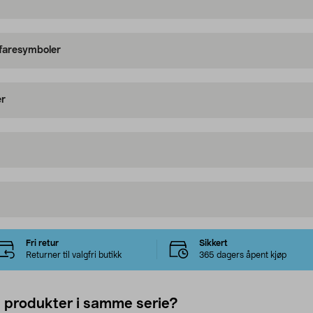
 faresymboler
er
Fri retur
Sikkert
Returner til valgfri butikk
365 dagers åpent kjøp
e produkter i samme serie?