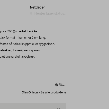
Nettlager
Henter lagerstatus...
grep av FSC®-merket trevirke.
tisk format – kun cirka 9 cm lang.
estes på nøkkelknippet eller ryggsekken.
ketrekker, flaskeåpner og saks.
et ansvarsfullt skogbruk.
Clas Ohlson
-
Se alle produktene