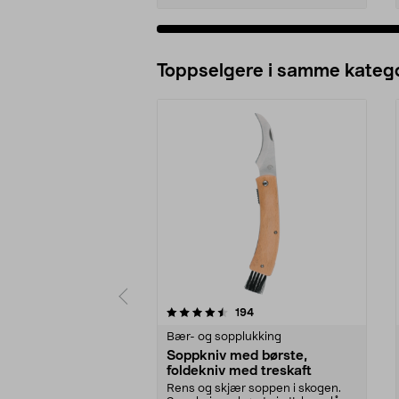
Legg i handlekurv
Toppselgere i samme katego
5 av 5 stjerner
4.5 av 5 stjerner
anmeldelser
194
Bær- og sopplukking
Soppkniv med børste,
foldekniv med treskaft
Rens og skjær soppen i skogen.