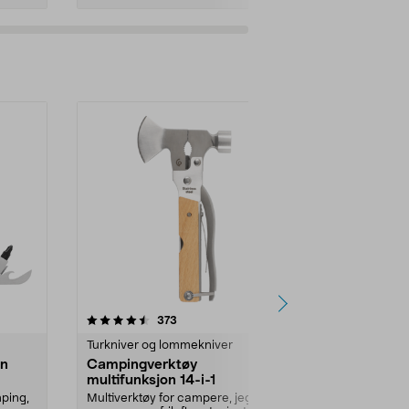
Legg i handlekurv
Legg 
4.0 av 5 stjerner
anmeldelser
4.5
373
7
Turkniver og lommekniver
Turkniver og
an
Campingverktøy
Foldekniv
multifunksjon 14-i-1
Gripevennlig k
camping...
mping,
Multiverktøy for campere, jegere,