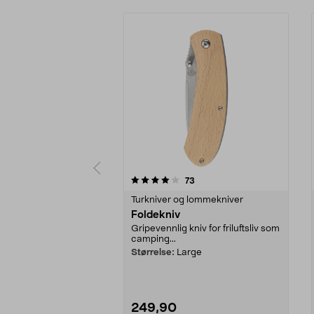
0av 5 stjerner
4.0av 5 stjerner
anmeldelser
73
Turkniver og lommekniver
Foldekniv
Gripevennlig kniv for friluftsliv som
camping...
Størrelse:
Large
249,90