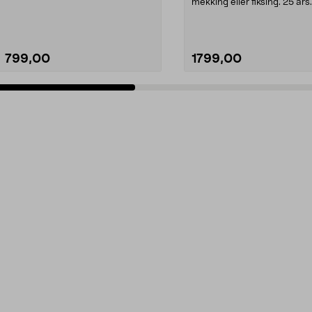
multiverktøy – m...
mekking eller fiksing. 25 års
garanti. Leather...
799,00
1799,00