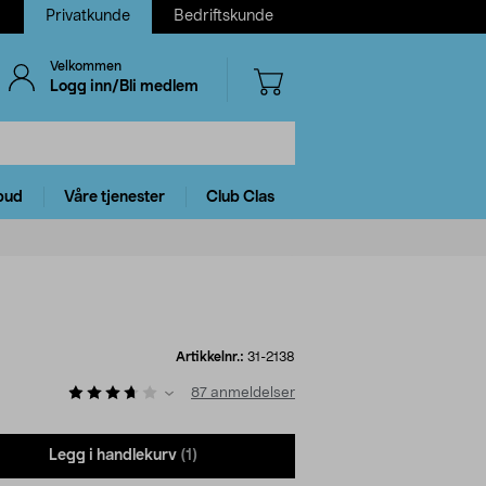
Privatkunde
Bedriftskunde
Velkommen
Logg inn/Bli medlem
bud
Våre tjenester
Club Clas
Artikkelnr.:
31-2138
87
anmeldelser
Legg i handlekurv
(1)