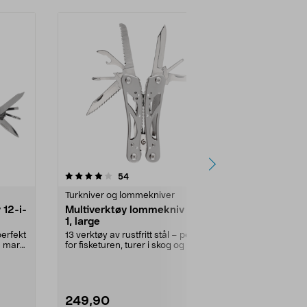
4.0av 5 stjerner
anmeldelser
4.0
54
4
Turkniver og lommekniver
Turkniver og
 12-i-
Multiverktøy lommekniv 13-i-
Lommekniv 
1, large
15 verktøy av r
av FSC®-merk
perfekt
13 verktøy av rustfritt stål – perfekt
Lommekniv av 
og mark
for fisketuren, turer i skog og mark
elle...
249,90
149,90