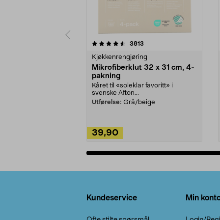
5av 5 stjerner
4.5av 5 stjerner
anmeldelser
3813
Kjøkkenrengjøring
Mikrofiberklut 32 x 31 cm, 4-
pakning
Kåret til «soleklar favoritt» i
svenske Afton...
Utførelse:
Grå/beige
39,90
Legg i handlekurv
Bunntekst
Kundeservice
Min kont
Ofte stilte spørsmål
Login/Regi