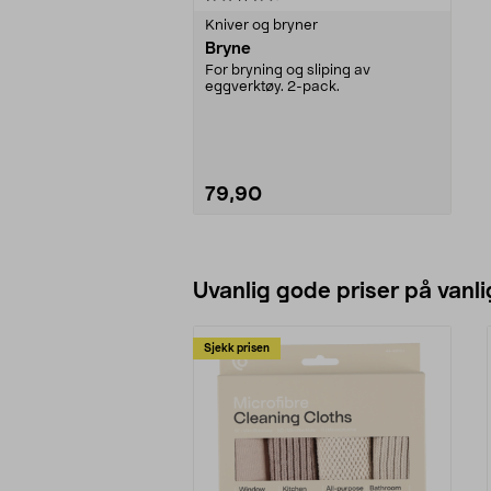
Kniver og bryner
Bryne
For bryning og sliping av
eggverktøy. 2-pack.
79,90
Legg i handlekurv
Uvanlig gode priser på vanli
Sjekk prisen