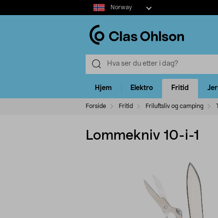
Select
Norway
market
Hjem
Elektro
Fritid
Je
Forside
Fritid
Friluftsliv og camping
Lommekniv 10-i-1