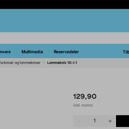
rnvare
Multimedia
Reservedeler
Til
Turkniver og lommekniver
Lommekniv 10-i-1
129,90
(inkl. moms)
Product
quantity