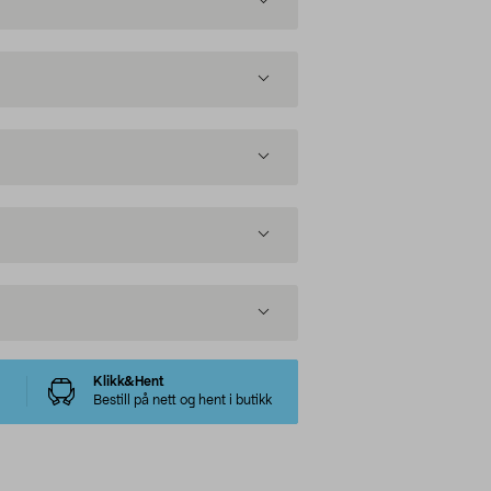
Klikk&Hent
Bestill på nett og hent i butikk