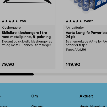
4.5av 5 stjerner
anmeldelser
4.5av 5 stjerner
anmeldels
256
24107
Kleshengere
AA-batterier
Sklisikre kleshengere i tre
Varta Longlife Power ba
med metallpinne, 8-pakning
24 pk
Elegant og skikkelig kleshenger av
Svanemerkede AA- eller A
tre og metall – finnes i flere farger.
batterier til fjer...
Kleshe...
Type:
AA/LR6
79,90
149,90
Legg i handlekurv
Legg i handlekurv
o
Om
Aktuelt
strer
Om oss
Høytrykkspylere