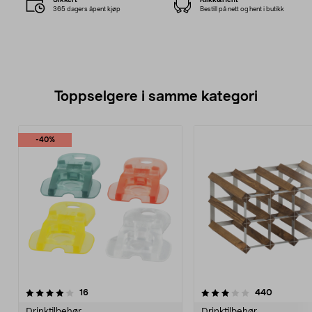
365 dagers åpent kjøp
Bestill på nett og hent i butikk
Toppselgere i samme kategori
-40%
3.5 av 5 stjerner
anmeldelser
4.0 av 5 stjerner
anmeldel
16
440
Drinktilbehør
Drinktilbehør