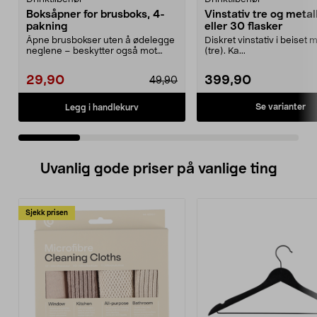
Boksåpner for brusboks, 4-
Vinstativ tre og metall
pakning
eller 30 flasker
Åpne brusbokser uten å ødelegge
Diskret vinstativ i beiset 
neglene – beskytter også mot
(tre). Ka...
insekter. Boksåpner...
29,90
399,90
49,90
Se varianter
Legg i handlekurv
Uvanlig gode priser på vanlige ting
Sjekk prisen