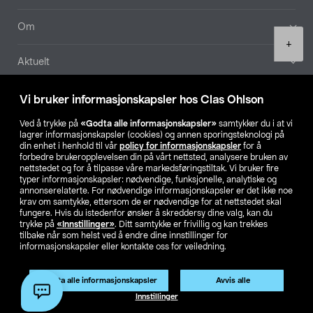
Om
Product
+
quantity
Aktuelt
Våre selskaper
Vi bruker informasjonskapsler hos Clas Ohlson
Ved å trykke på
«Godta alle informasjonskapsler»
samtykker du i at vi
Finn din butikk
lagrer informasjonskapsler (cookies) og annen sporingsteknologi på
din enhet i henhold til vår
policy for informasjonskapsler
for å
forbedre brukeropplevelsen din på vårt nettsted, analysere bruken av
SE
NO
FI
nettstedet og for å tilpasse våre markedsføringstiltak. Vi bruker fire
typer informasjonskapsler: nødvendige, funksjonelle, analytiske og
annonserelaterte. For nødvendige informasjonskapsler er det ikke noe
krav om samtykke, ettersom de er nødvendige for at nettstedet skal
fungere. Hvis du istedenfor ønsker å skreddersy dine valg, kan du
trykke på
«Innstillinger»
. Ditt samtykke er frivillig og kan trekkes
tilbake når som helst ved å endre dine innstillinger for
informasjonskapsler eller kontakte oss for veiledning.
Privacy statement
Medlemsvilkår
Kjøpsvilkår
For bedrifter
Endre til priser ekskl. moms
Godta alle informasjonskapsler
Avvis alle
Legg i handlekurv
(1)
Innstillinger