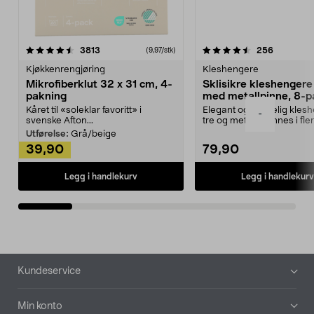
4.5av 5 stjerner
anmeldelser
4.5av 5 stjerner
anmeldels
3813
256
(9,97/stk)
Kjøkkenrengjøring
Kleshengere
Mikrofiberklut 32 x 31 cm, 4-
Sklisikre kleshengere 
pakning
med metallpinne, 8-p
Kåret til «soleklar favoritt» i
Elegant og skikkelig kles
-
svenske Afton...
tre og metall – finnes i fle
Kleshe...
Utførelse:
Grå/beige
39,90
79,90
Legg i handlekurv
Legg i handlekurv
Bunntekst
Kundeservice
Min konto