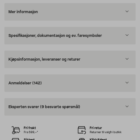
Mer informasjon
Spesifikasjoner, dokumentasjon og ev. faresymboler
Kjøpsinformasjon, leveranser og returer
Anmeldelser
(142)
Eksperten svarer
(9 besvarte spørsmål)
Fri frakt
Fri retur
Fra 599,–*
Returner til valgfri butikk
Sikkert
Klikk&Hent