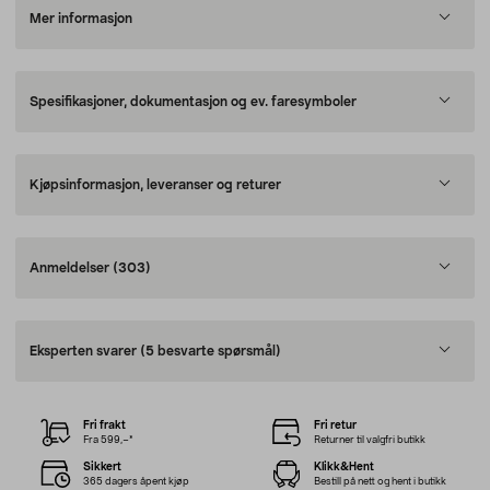
Mer informasjon
Spesifikasjoner, dokumentasjon og ev. faresymboler
Kjøpsinformasjon, leveranser og returer
Anmeldelser
(303)
Eksperten svarer
(5 besvarte spørsmål)
Fri frakt
Fri retur
Fra 599,–*
Returner til valgfri butikk
Sikkert
Klikk&Hent
365 dagers åpent kjøp
Bestill på nett og hent i butikk