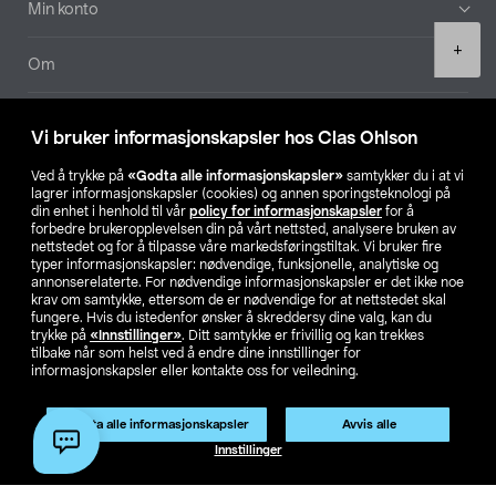
Min konto
Product
+
quantity
Om
Aktuelt
Vi bruker informasjonskapsler hos Clas Ohlson
Våre selskaper
Ved å trykke på
«Godta alle informasjonskapsler»
samtykker du i at vi
lagrer informasjonskapsler (cookies) og annen sporingsteknologi på
din enhet i henhold til vår
policy for informasjonskapsler
for å
Finn din butikk
forbedre brukeropplevelsen din på vårt nettsted, analysere bruken av
nettstedet og for å tilpasse våre markedsføringstiltak. Vi bruker fire
typer informasjonskapsler: nødvendige, funksjonelle, analytiske og
annonserelaterte. For nødvendige informasjonskapsler er det ikke noe
SE
NO
FI
krav om samtykke, ettersom de er nødvendige for at nettstedet skal
fungere. Hvis du istedenfor ønsker å skreddersy dine valg, kan du
trykke på
«Innstillinger»
. Ditt samtykke er frivillig og kan trekkes
tilbake når som helst ved å endre dine innstillinger for
informasjonskapsler eller kontakte oss for veiledning.
Godta alle informasjonskapsler
Avvis alle
Privacy statement
Medlemsvilkår
Kjøpsvilkår
For bedrifter
Legg i handlekurv
(1)
Innstillinger
Endre til priser ekskl. moms