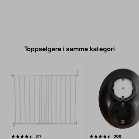
Toppselgere i samme kategori
4.5 av 5 stjerner
anmeldelser
4.5 av 5 stjerner
anmeldel
317
308