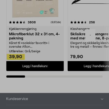
4.5av 5 stjerner
anmeldelser
4.5av 5 stjerner
anmeldels
3808
256
(9,97/stk)
Kjøkkenrengjøring
Kleshengere
Mikrofiberklut 32 x 31 cm, 4-
Sklisikre kleshengere 
-
pakning
med metallpinne, 8-p
Kåret til «soleklar favoritt» i
Elegant og skikkelig kles
svenske Afton...
tre og metall – finnes i fle
Kleshe...
Utførelse:
Grå/beige
39,90
79,90
Legg i handlekurv
Legg i handlekurv
Bunntekst
Kundeservice