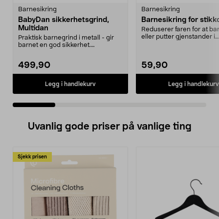
Barnesikring
Barnesikring
BabyDan sikkerhetsgrind,
Barnesikring for stikk
Multidan
Reduserer faren for at bar
eller putter gjenstander i
Praktisk barnegrind i metall - gir
strømuttak. Pirkes...
barnet en god sikkerhet.
Trappegrind som er e...
499,90
59,90
Legg i handlekurv
Legg i handlekurv
Uvanlig gode priser på vanlige ting
Sjekk prisen