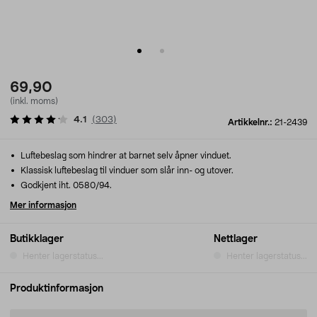
69,90
(inkl. moms)
4.1
(
303
)
Artikkelnr.:
21-2439
Luftebeslag som hindrer at barnet selv åpner vinduet.
Klassisk luftebeslag til vinduer som slår inn- og utover.
Godkjent iht. 0580/94.
Mer informasjon
Butikklager
Nettlager
Henter lagerstatus...
Henter lagerstatus...
Produktinformasjon