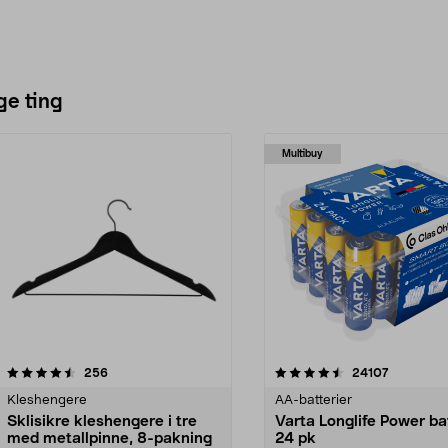
ge ting
Multibuy
4.5av 5 stjerner
anmeldelser
4.5av 5 stjerner
anmeldels
256
24107
Kleshengere
AA-batterier
Sklisikre kleshengere i tre
Varta Longlife Power ba
med metallpinne, 8-pakning
24 pk