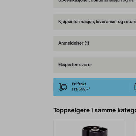
Spesifikasjoner, dokumentasjon og ev.
Kjøpsinformasjon, leveranser og retur
Anmeldelser
(1)
Eksperten svarer
Fri frakt
Fra 599,–*
Toppselgere i samme katego