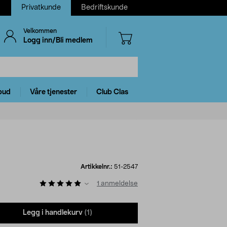
Privatkunde
Bedriftskunde
Velkommen
Logg inn/Bli medlem
bud
Våre tjenester
Club Clas
Artikkelnr.:
51-2547
1
anmeldelse
Legg i handlekurv
(1)