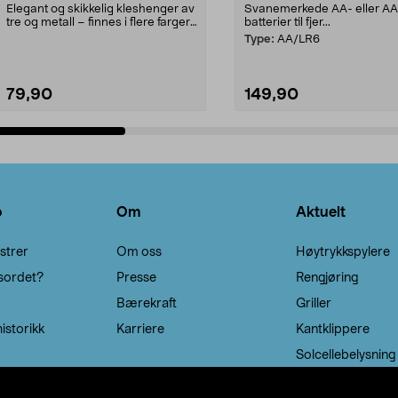
Elegant og skikkelig kleshenger av
Svanemerkede AA- eller A
tre og metall – finnes i flere farger.
batterier til fjer...
Kleshe...
Type:
AA/LR6
79,90
149,90
Legg i handlekurv
Legg i handlekurv
o
Om
Aktuelt
strer
Om oss
Høytrykkspylere
sordet?
Presse
Rengjøring
Bærekraft
Griller
istorikk
Karriere
Kantklippere
Solcellebelysning