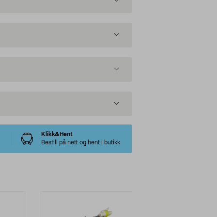
Klikk&Hent
Bestill på nett og hent i butikk