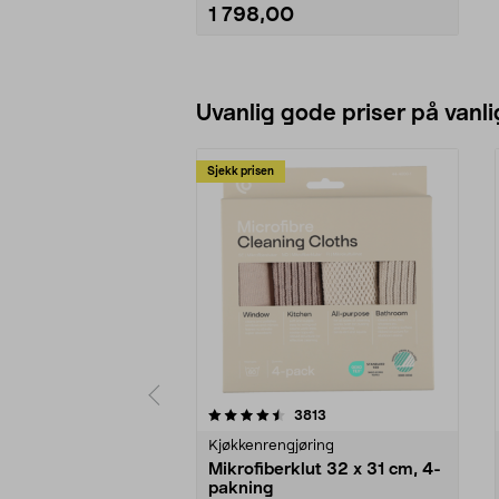
• Dobbel sele for best mulig
1 798,00
komfort.
• Klippediameter 42 cm.
Se varianter
Uvanlig gode priser på vanli
Sjekk prisen
5av 5 stjerner
4.5av 5 stjerner
anmeldelser
3813
Kjøkkenrengjøring
Mikrofiberklut 32 x 31 cm, 4-
pakning