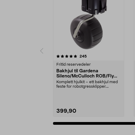
0 av 5 stjerner
4.5 av 5 stjerner
anmeldelser
245
Fritid reservedeler
Bakhjul til Gardena
Sileno/McCulloch ROB/Flymo
Easilife
Komplett hjulkit – ett bakhjul med
feste for robotgressklipper.
Bakhjul – reserv...
399,90