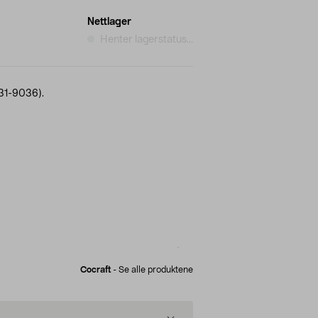
Nettlager
Henter lagerstatus...
(31-9036).
Cocraft
-
Se alle produktene