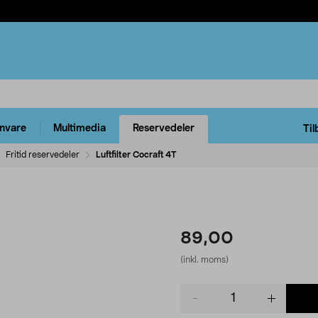
rnvare
Multimedia
Reservedeler
Til
Fritid reservedeler
Luftfilter Cocraft 4T
89,00
(inkl. moms)
Product
quantity