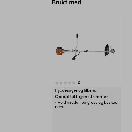
Brukt med
anmeldelser
0
0 av 5 stjerner
Ryddesager og tilbehør
Cocraft 4T gresstrimmer
• Hold høyden på gress og buskas
nede.
• Kraftfull 4-takts busk- og
gresstrimmer - jobber raskt og
effektivt.
• Delbart skaft - enkel å oppbevare
og transportere.