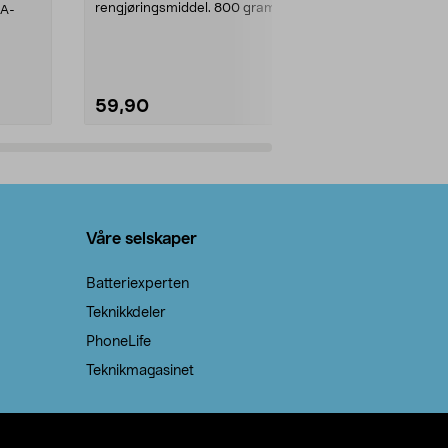
rengjøringsmiddel. 800 gram
AA-
100 % stearin
natron – til rengjøring både...
råvarer. Produ
brenner med e
59,90
69,90
Legg i handlekurv
Legg 
Våre selskaper
Batteriexperten
Teknikkdeler
PhoneLife
Teknikmagasinet