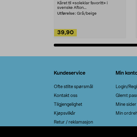
Kåret til «soleklar favoritt» i
svenske Afton...
Utførelse:
Grå/beige
39,90
Legg i handlekurv
Bunntekst
Kundeservice
Min kont
Ofte stilte spørsmål
Login/Regi
Kontakt oss
Glemt pas
Tilgjengelighet
Mine sider
Kjøpsvilkår
Min ordreh
Retur / reklamasjon
EE-avfall