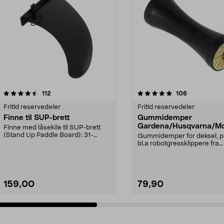
5.0 av 5 stjerner
anmeldelser
5.0 av 5 stjerner
anmeldelser
112
106
Fritid reservedeler
Fritid reservedeler
Finne til SUP-brett
Gummidemper
Gardena/Husqvarna/Mc
Finne med låsekile til SUP-brett
ch/Flymo
(Stand Up Paddle Board): 31-
Gummidemper for deksel, p
974331-2059, E11 Pa...
bl.a robotgressklippere fra
Gardena, Flymo og McC...
159,00
79,90