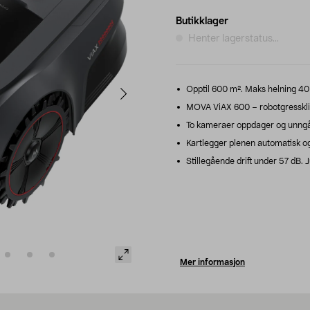
Butikklager
Henter lagerstatus...
Opptil 600 m². Maks helning 40
MOVA ViAX 600 – robotgresskli
To kameraer oppdager og unngår
Kartlegger plenen automatisk og
Stillegående drift under 57 dB. 
Mer informasjon