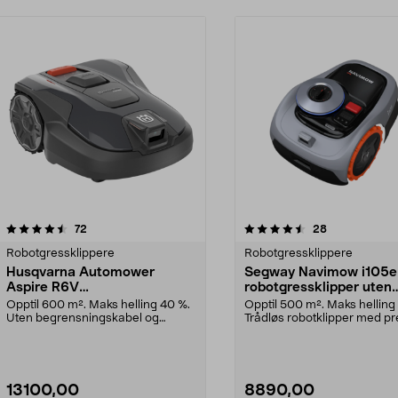
4.5 av 5 stjerner
anmeldelser
3.5 av 5 stjerner
anmeldelser
72
28
Robotgressklippere
Robotgressklippere
Husqvarna Automower
Segway Navimow i105e
Aspire R6V
robotgressklipper uten
robotgressklipper, 600 m2
ledning, 500 m2
Opptil 600 m². Maks helling 40 %.
Opptil 500 m². Maks helling
Uten begrensningskabel og
Trådløs robotklipper med pr
appstyrt med KI-kame...
klipping. Segw...
13100,00
8890,00