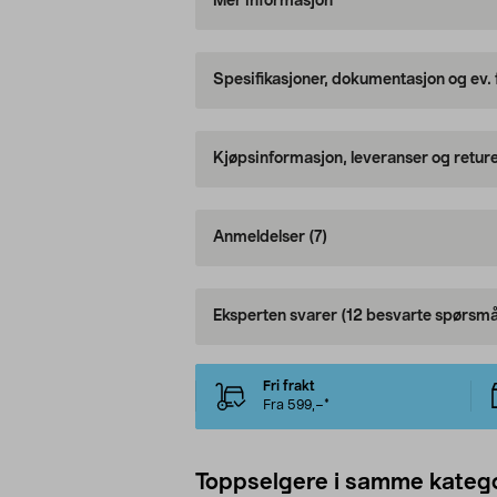
Mer informasjon
Spesifikasjoner, dokumentasjon og ev.
Kjøpsinformasjon, leveranser og retur
Anmeldelser
(7)
Eksperten svarer
(12 besvarte spørsmå
Fri frakt
Fra 599,–*
Toppselgere i samme katego