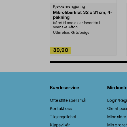
Kjøkkenrengjøring
Mikrofiberklut 32 x 31 cm, 4-
pakning
Kåret til «soleklar favoritt» i
svenske Afton...
Utførelse:
Grå/beige
39,90
Legg i handlekurv
Bunntekst
Kundeservice
Min kont
Ofte stilte spørsmål
Login/Regi
Kontakt oss
Glemt pas
Tilgjengelighet
Mine sider
Kjøpsvilkår
Min ordreh