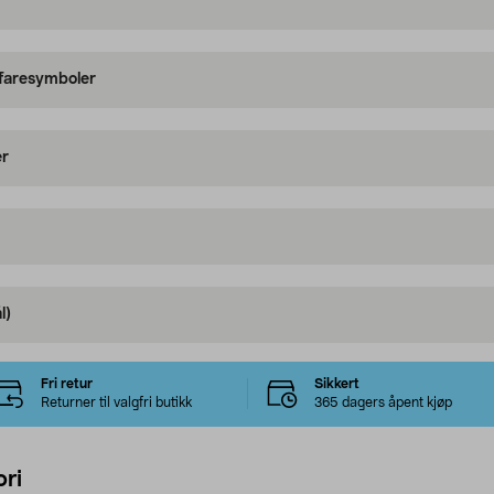
 faresymboler
er
l)
Fri retur
Sikkert
Returner til valgfri butikk
365 dagers åpent kjøp
ri