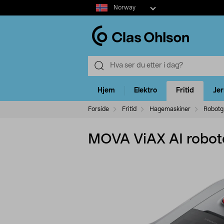
Select
Norway
market
Hjem
Elektro
Fritid
Je
Forside
Fritid
Hagemaskiner
Robotg
MOVA ViAX AI robot