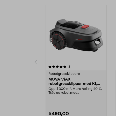
0 av 5 stjerner
4.5 av 5 stjerner
anmeldelser
3
Robotgressklippere
MOVA ViAX
robotgressklipper med KI,
uten ledning, 300 m2
Opptil 300 m². Maks helling 40 %.
Trådløs robot med
kameranavigasjon. MOVA ViAX ...
5490,00