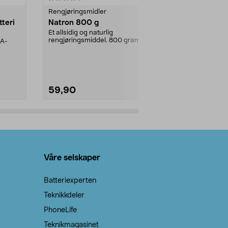
Rengjøringsmidler
Levende lys
tteri
Natron 800 g
Telys steari
prosent ste
Et allsidig og naturlig
rengjøringsmiddel. 800 gram
AA-
100 % stearin
natron – til rengjøring både...
råvarer. Produ
brenner med e
59,90
69,90
Legg i handlekurv
Legg 
Våre selskaper
Batteriexperten
Teknikkdeler
PhoneLife
Teknikmagasinet