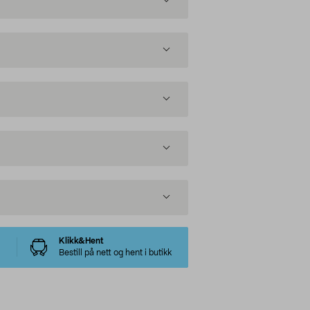
Klikk&Hent
Bestill på nett og hent i butikk