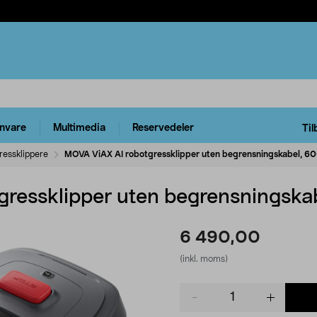
rnvare
Multimedia
Reservedeler
Til
ressklippere
MOVA ViAX AI robotgressklipper uten begrensningskabel, 6
gressklipper uten begrensningska
6 490,00
(inkl. moms)
Product
quantity