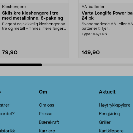
Kleshengere
AA-batterier
Sklisikre kleshengere i tre
Varta Longlife Power ba
med metallpinne, 8-pakning
24 pk
Elegant og skikkelig kleshenger av
Svanemerkede AA- eller A
tre og metall – finnes i flere farger.
batterier til fjer...
Kleshe...
Type:
AA/LR6
79,90
149,90
Legg i handlekurv
Legg i handlekurv
o
Om
Aktuelt
strer
Om oss
Høytrykkspylere
sordet?
Presse
Rengjøring
Bærekraft
Griller
istorikk
Karriere
Kantklippere