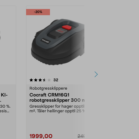
-20%
4.0 av 5 stjerner
anmeldelser
5.0
32
7
Robotgressklippere
Robotgresskl
 KI-
Cocraft CRM16G1
Segway Na
robotgressklipper 300 m²
robotgressk
ledning, 1
 30 %.
Gressklipper for hager opptil 300
Trådløs robot
esis
m². Tåler hellinger opptil 25 %.
bakhjulsdrift 
Cocraft CRM16...
m². Segway Na
1999,00
16990,0
2499,00