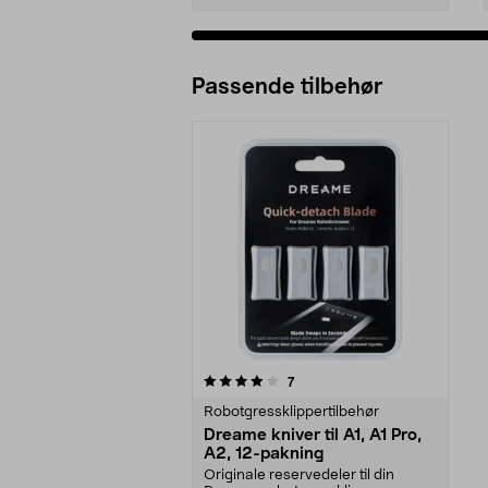
Passende tilbehør
0av 5 stjerner
anmeldelser
7
Robotgressklippertilbehør
Dreame kniver til A1, A1 Pro,
A2, 12-pakning
Originale reservedeler til din