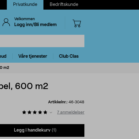
Privatkunde
Bedriftskunde
Velkommen
Logg inn/Bli medlem
bud
Våre tjenester
Club Clas
00 m2
bel, 600 m2
Artikkelnr.:
46-3048
7
anmeldelser
Legg i handlekurv
(1)