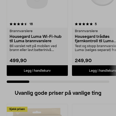
5.0 av 5 stjerner
anmeldelser
4.0 av 5 stjerner
anmeldelser
18
5
Brannvarslere
Brannvarslere
Housegard Luma Wi-Fi-hub
Housegard trådløs
til Luma brannvarslere
fjernkontroll til Luma
brannvarslere
Bli varslet rett på mobilen ved
Test og stopp brannvarsle
brann eller lavt batterinivå.
Luma (selges separat) fra
Housegard Luma Hub...
enkelt sted. House...
499,90
249,90
Legg i handlekurv
Legg i handlekurv
Uvanlig gode priser på vanlige ting
Sjekk prisen