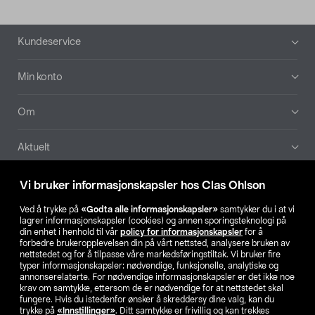
Bunntekst
Kundeservice
Min konto
Om
Aktuelt
Våre selskaper
Vi bruker informasjonskapsler hos Clas Ohlson
Ved å trykke på
«Godta alle informasjonskapsler»
samtykker du i at vi
Finn din butikk
lagrer informasjonskapsler (cookies) og annen sporingsteknologi på
din enhet i henhold til vår
policy for informasjonskapsler
for å
forbedre brukeropplevelsen din på vårt nettsted, analysere bruken av
SE
NO
FI
nettstedet og for å tilpasse våre markedsføringstiltak. Vi bruker fire
typer informasjonskapsler: nødvendige, funksjonelle, analytiske og
annonserelaterte. For nødvendige informasjonskapsler er det ikke noe
krav om samtykke, ettersom de er nødvendige for at nettstedet skal
fungere. Hvis du istedenfor ønsker å skreddersy dine valg, kan du
trykke på
«Innstillinger»
. Ditt samtykke er frivillig og kan trekkes