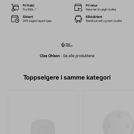
Fri frakt
Fri retur
Fra 599,–*
Returner til valgfri butikk
Sikkert
Klikk&Hent
365 dagers åpent kjøp
Bestill på nett og hent i butikk
Clas Ohlson
-
Se alle produktene
Toppselgere i samme kategori