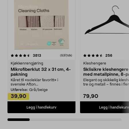
4.5av 5 stjerner
anmeldelser
4.5av 5 stjerner
anmeldels
3813
256
(9,97/stk)
Kjøkkenrengjøring
Kleshengere
Mikrofiberklut 32 x 31 cm, 4-
Sklisikre kleshengere 
pakning
med metallpinne, 8-p
Kåret til «soleklar favoritt» i
Elegant og skikkelig kles
svenske Afton...
tre og metall – finnes i fle
Kleshe...
Utførelse:
Grå/beige
39,90
79,90
Legg i handlekurv
Legg i handlekurv