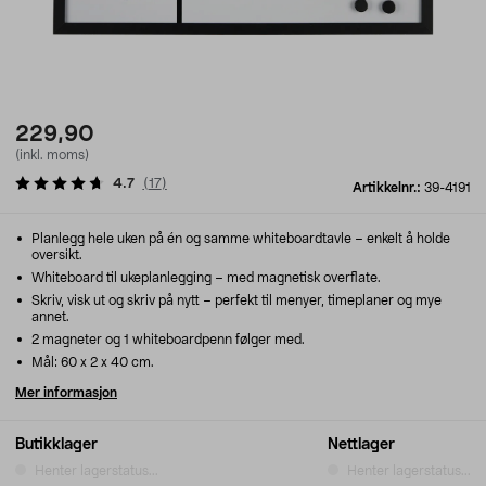
229,90
(inkl. moms)
4.7
(
17
)
Artikkelnr.:
39-4191
Planlegg hele uken på én og samme whiteboardtavle – enkelt å holde
oversikt.
Whiteboard til ukeplanlegging – med magnetisk overflate.
Skriv, visk ut og skriv på nytt – perfekt til menyer, timeplaner og mye
annet.
2 magneter og 1 whiteboardpenn følger med.
Mål: 60 x 2 x 40 cm.
Mer informasjon
Butikklager
Nettlager
Henter lagerstatus...
Henter lagerstatus...