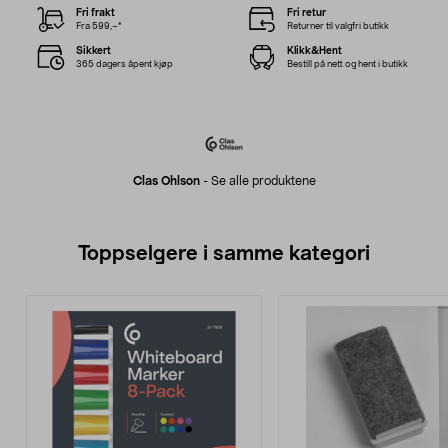
Fri frakt
Fri retur
Fra 599,–*
Returner til valgfri butikk
Sikkert
Klikk&Hent
365 dagers åpent kjøp
Bestill på nett og hent i butikk
Clas Ohlson
-
Se alle produktene
Toppselgere i samme kategori