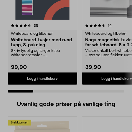
4.5 av 5 stjerner
anmeldelser
4.0 av 5 stjerner
anmeldelse
35
14
Whiteboard og tilbehør
Whiteboard og tilbehør
Whiteboard-tusjer med rund
Naga magnetisk tavle
tupp, 8-pakning
for whiteboard, 8 x 3
Skriv tydelig og fargerikt på
Visker enkelt bort whiteb
whiteboardtavler –
– tørt og uten flekker. Nett
whiteboardtusjer i 8 farger. Wh...
magnetisk tavlev...
99,90
39,90
Legg i handlekurv
Legg i handlekurv
Uvanlig gode priser på vanlige ting
Sjekk prisen