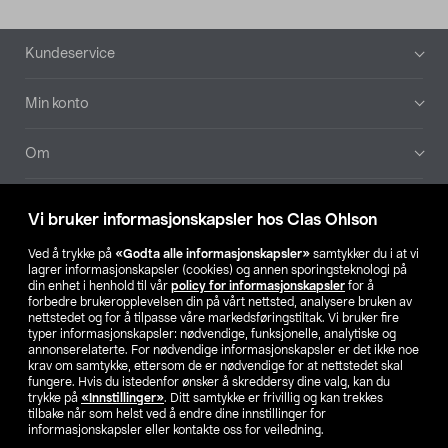
Bunntekst
Kundeservice
Min konto
Om
Aktuelt
Vi bruker informasjonskapsler hos Clas Ohlson
Våre selskaper
Ved å trykke på
«Godta alle informasjonskapsler»
samtykker du i at vi
lagrer informasjonskapsler (cookies) og annen sporingsteknologi på
din enhet i henhold til vår
policy for informasjonskapsler
for å
Finn din butikk
forbedre brukeropplevelsen din på vårt nettsted, analysere bruken av
nettstedet og for å tilpasse våre markedsføringstiltak. Vi bruker fire
typer informasjonskapsler: nødvendige, funksjonelle, analytiske og
annonserelaterte. For nødvendige informasjonskapsler er det ikke noe
SE
NO
FI
krav om samtykke, ettersom de er nødvendige for at nettstedet skal
fungere. Hvis du istedenfor ønsker å skreddersy dine valg, kan du
trykke på
«Innstillinger»
. Ditt samtykke er frivillig og kan trekkes
tilbake når som helst ved å endre dine innstillinger for
informasjonskapsler eller kontakte oss for veiledning.