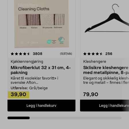
4.5av 5 stjerner
anmeldelser
4.5av 5 stjerner
anmeldels
3808
256
(9,97/stk)
Kjøkkenrengjøring
Kleshengere
Mikrofiberklut 32 x 31 cm, 4-
Sklisikre kleshengere 
pakning
med metallpinne, 8-p
Kåret til «soleklar favoritt» i
Elegant og skikkelig kles
svenske Afton...
tre og metall – finnes i fle
Kleshe...
Utførelse:
Grå/beige
39,90
79,90
Legg i handlekurv
Legg i handlekurv