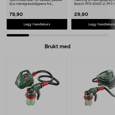
Gummidemper for deksel, passer
Pakning til malingssprøyt
bl.a robotgressklippere fra
Bosch PFS 3000-2, PFS 
Gardena, Flymo og McC...
og PFS 7000.
79,90
29,90
Legg i handlekurv
Legg i handlekurv
Brukt med