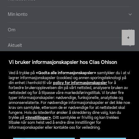
Min konto
Om
Product
+
quantity
Aktuelt
Våre selskaper
Vi bruker informasjonskapsler hos Clas Ohlson
Ved å trykke på
«Godta alle informasjonskapsler»
samtykker du i at vi
Finn din butikk
lagrer informasjonskapsler (cookies) og annen sporingsteknologi på
din enhet i henhold til vår
policy for informasjonskapsler
for å
forbedre brukeropplevelsen din på vårt nettsted, analysere bruken av
SE
NO
FI
nettstedet og for å tilpasse våre markedsføringstiltak. Vi bruker fire
typer informasjonskapsler: nødvendige, funksjonelle, analytiske og
annonserelaterte. For nødvendige informasjonskapsler er det ikke noe
krav om samtykke, ettersom de er nødvendige for at nettstedet skal
fungere. Hvis du istedenfor ønsker å skreddersy dine valg, kan du
trykke på
«Innstillinger»
. Ditt samtykke er frivillig og kan trekkes
tilbake når som helst ved å endre dine innstillinger for
informasjonskapsler eller kontakte oss for veiledning.
Privacy statement
Medlemsvilkår
Kjøpsvilkår
For bedrifter