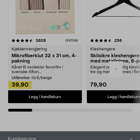
4.5av 5 stjerner
anmeldelser
4.5av 5 stjerner
anmeldels
3808
256
(9,97/stk)
Kjøkkenrengjøring
Kleshengere
Mikrofiberklut 32 x 31 cm, 4-
Sklisikre kleshengere 
pakning
med metallpinne, 8-p
Kåret til «soleklar favoritt» i
Elegant og skikkelig kles
-
svenske Afton...
tre og metall – finnes i fle
Kleshe...
Utførelse:
Grå/beige
39,90
79,90
Legg i handlekurv
Legg i handlekurv
Bunntekst
Kundeservice