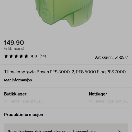
149,90
(inkl. moms)
4.9
(
14
)
Artikkelnr.:
51-2577
Til malersprøyte Bosch PFS 3000-2, PFS 5000 E og PFS 7000.
Mer informasjon
Butikklager
Nettlager
Henter lagerstatus...
Henter lagerstatus...
Produktinformasjon
Spesifikasjoner, dokumentasjon og ev. faresymboler