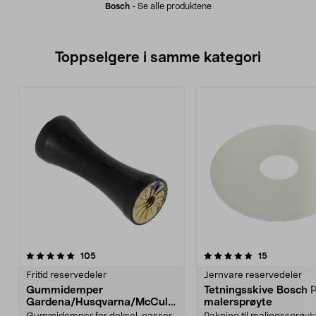
Bosch
-
Se alle produktene
Toppselgere i samme kategori
5.0 av 5 stjerner
anmeldelser
4.5 av 5 stjerner
anmeldelse
105
15
Fritid reservedeler
Jernvare reservedeler
Gummidemper
Tetningsskive Bosch 
Gardena/Husqvarna/McCullo
malersprøyte
ch/Flymo