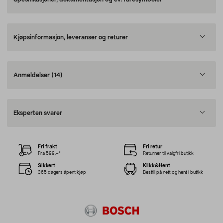
Kjøpsinformasjon, leveranser og returer
Anmeldelser
(14)
Eksperten svarer
Fri frakt
Fri retur
Fra 599,–*
Returner til valgfri butikk
Sikkert
Klikk&Hent
365 dagers åpent kjøp
Bestill på nett og hent i butikk