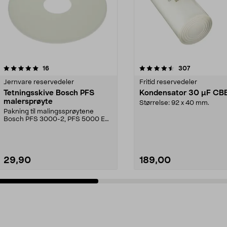
4.5 av 5 stjerner
anmeldelser
4.5 av 5 stjerner
anmeldelser
16
307
Jernvare reservedeler
Fritid reservedeler
Tetningsskive Bosch PFS
Kondensator 30 µF CB
malersprøyte
Størrelse: 92 x 40 mm.
Pakning til malingssprøytene
Bosch PFS 3000-2, PFS 5000 E
og PFS 7000.
29,90
189,00