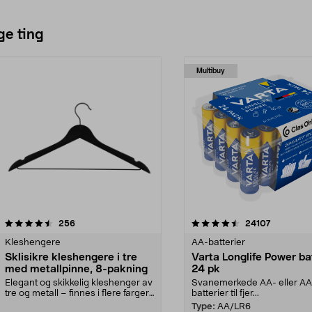
ge ting
Multibuy
4.5av 5 stjerner
anmeldelser
4.5av 5 stjerner
anmeldels
256
24107
Kleshengere
AA-batterier
Sklisikre kleshengere i tre
Varta Longlife Power ba
med metallpinne, 8-pakning
24 pk
Elegant og skikkelig kleshenger av
Svanemerkede AA- eller A
tre og metall – finnes i flere farger.
batterier til fjer...
Kleshe...
Type:
AA/LR6