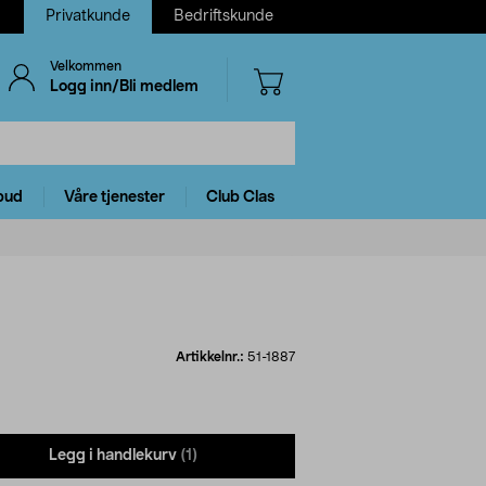
Privatkunde
Bedriftskunde
Velkommen
Logg inn/Bli medlem
bud
Våre tjenester
Club Clas
Artikkelnr.:
51-1887
Legg i handlekurv
(1)