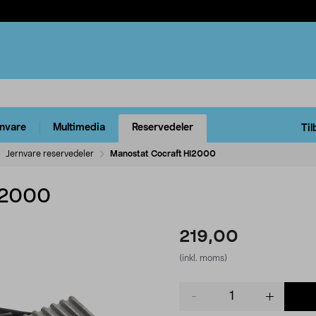
rnvare
Multimedia
Reservedeler
Til
Jernvare reservedeler
Manostat Cocraft HI2000
I2000
219,00
(inkl. moms)
Product
quantity