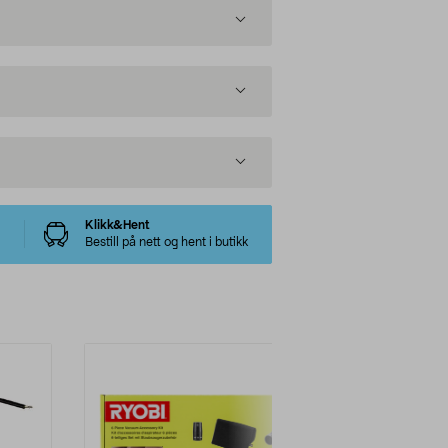
Klikk&Hent
Bestill på nett og hent i butikk