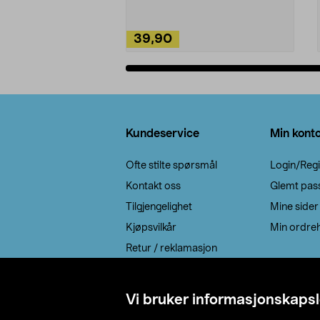
39,90
Legg i handlekurv
Bunntekst
Kundeservice
Min kont
Ofte stilte spørsmål
Login/Regi
Kontakt oss
Glemt pas
Tilgjengelighet
Mine sider
Kjøpsvilkår
Min ordreh
Retur / reklamasjon
EE-avfall
Cookie policy
Vi bruker informasjonskapsl
Leveringsalternativ