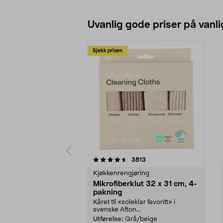
Se varianter
Uvanlig gode priser på vanli
Sjekk prisen
5av 5 stjerner
4.5av 5 stjerner
anmeldelser
3813
Kjøkkenrengjøring
Mikrofiberklut 32 x 31 cm, 4-
pakning
Kåret til «soleklar favoritt» i
svenske Afton...
Utførelse:
Grå/beige