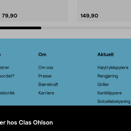
79,90
149,90
Legg i handlekurv
Legg i handlekurv
o
Om
Aktuelt
strer
Om oss
Høytrykkspylere
sordet?
Presse
Rengjøring
Bærekraft
Griller
istorikk
Karriere
Kantklippere
Solcellebelysning
er hos Clas Ohlson