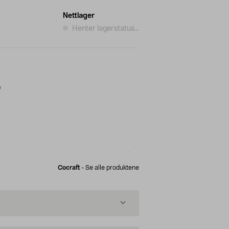
Nettlager
Henter lagerstatus...
)
Cocraft
-
Se alle produktene