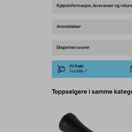
Kjøpsinformasjon, leveranser og retur
Anmeldelser
Eksperten svarer
Fri frakt
Fra 599,–*
Toppselgere i samme katego