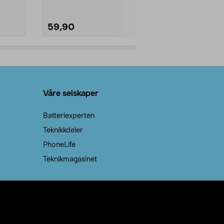
59,90
69,90
Legg i handlekurv
Legg 
Våre selskaper
Batteriexperten
Teknikkdeler
PhoneLife
Teknikmagasinet