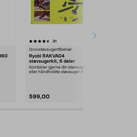
4.0 av 5 stjerner
anmeldelser
4.5
31
1
Grovstøvsugertilbehør
Jernvare res
B60
Ryobi RAKVA04
Gummifot ti
støvsugerkit, 6 deler
pakning
Kombiner gjerne din støvsuger
Leveres i set
eller håndholdte støvsuger med
størrelse, total
skaft og munnstykke...
stykker.Innven
599,00
79,00