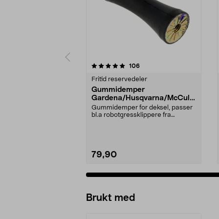
0 av 5 stjerner
5.0 av 5 stjerner
anmeldelser
106
Fritid reservedeler
Gummidemper
Gardena/Husqvarna/McCullo
ch/Flymo
Gummidemper for deksel, passer
bl.a robotgressklippere fra
Gardena, Flymo og McC...
79,90
Brukt med