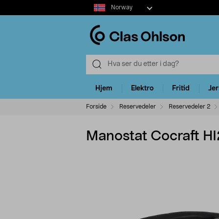
Select
Norway
market
Hjem
Elektro
Fritid
Je
Forside
Reservedeler
Reservedeler 2
Manostat Cocraft H