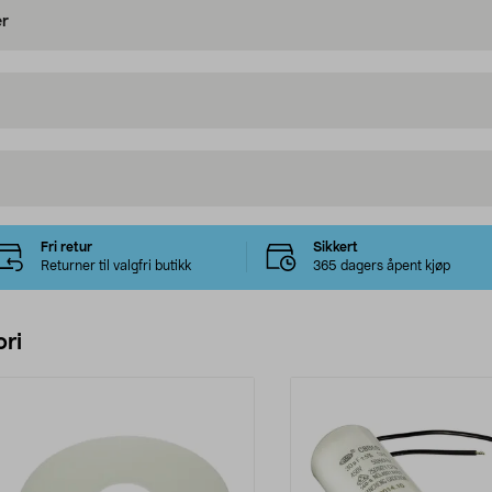
er
Fri retur
Sikkert
Returner til valgfri butikk
365 dagers åpent kjøp
ri