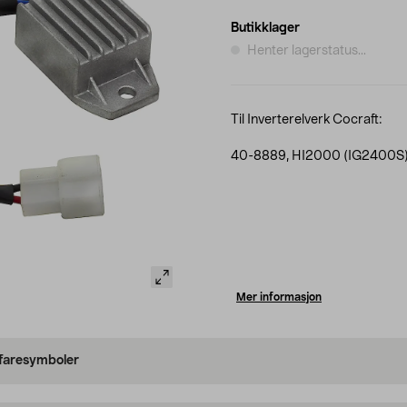
Butikklager
Henter lagerstatus...
Til Inverterelverk Cocraft:
40-8889, HI2000 (IG2400S
Mer informasjon
 faresymboler