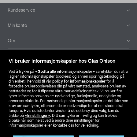
Bunntekst
Kundeservice
Min konto
Om
Aktuelt
Vi bruker informasjonskapsler hos Clas Ohlson
Våre selskaper
Ved å trykke på
«Godta alle informasjonskapsler»
samtykker du i at vi
lagrer informasjonskapsler (cookies) og annen sporingsteknologi på
din enhet i henhold til vår
policy for informasjonskapsler
for å
Finn din butikk
forbedre brukeropplevelsen din på vårt nettsted, analysere bruken av
nettstedet og for å tilpasse våre markedsføringstiltak. Vi bruker fire
typer informasjonskapsler: nødvendige, funksjonelle, analytiske og
annonserelaterte. For nødvendige informasjonskapsler er det ikke noe
SE
NO
FI
krav om samtykke, ettersom de er nødvendige for at nettstedet skal
fungere. Hvis du istedenfor ønsker å skreddersy dine valg, kan du
trykke på
«Innstillinger»
. Ditt samtykke er frivillig og kan trekkes
tilbake når som helst ved å endre dine innstillinger for
informasjonskapsler eller kontakte oss for veiledning.