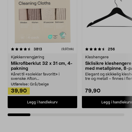
4.5av 5 stjerner
anmeldelser
4.5av 5 stjerner
anmeldels
3813
256
(9,97/stk)
Kjøkkenrengjøring
Kleshengere
Mikrofiberklut 32 x 31 cm, 4-
Sklisikre kleshengere 
pakning
med metallpinne, 8-p
Kåret til «soleklar favoritt» i
Elegant og skikkelig kles
svenske Afton...
tre og metall – finnes i fle
Kleshe...
Utførelse:
Grå/beige
39,90
79,90
Legg i handlekurv
Legg i handlekurv