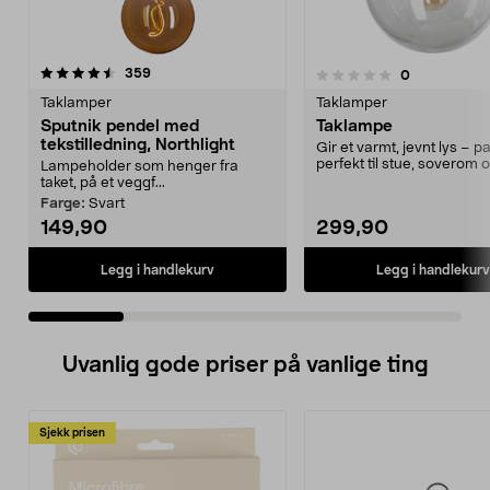
anmeldelser
4.5 av 5 stjerner
359
anmeldelser
0
0.0 av 5 stjerner
Taklamper
Taklamper
Sputnik pendel med
Taklampe
tekstilledning, Northlight
Gir et varmt, jevnt lys – p
perfekt til stue, soverom 
Lampeholder som henger fra
spisebordet. ...
taket, på et veggf...
Farge:
Svart
149,90
299,90
Legg i handlekurv
Legg i handlekurv
Uvanlig gode priser på vanlige ting
Sjekk prisen