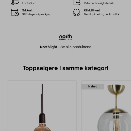
Fra 599,–*
Returner til valgfri butikk
Sikkert
Klikk&Hent
365 dagers åpent kjøp
Bestill på nett og hent i butikk
Northlight
-
Se alle produktene
Toppselgere i samme kategori
Nyhet