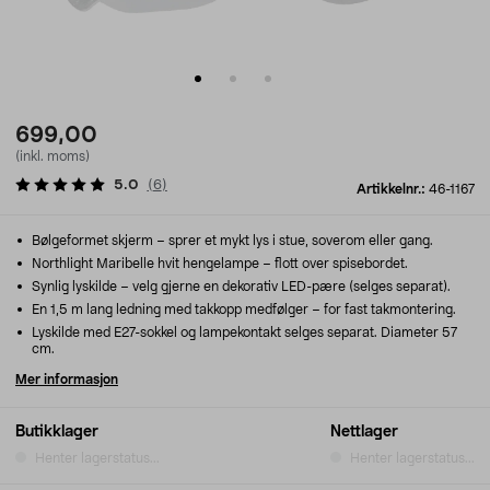
699,00
(inkl. moms)
5.0
(
6
)
Artikkelnr.:
46-1167
Bølgeformet skjerm – sprer et mykt lys i stue, soverom eller gang.
Northlight Maribelle hvit hengelampe – flott over spisebordet.
Synlig lyskilde – velg gjerne en dekorativ LED-pære (selges separat).
En 1,5 m lang ledning med takkopp medfølger – for fast takmontering.
Lyskilde med E27-sokkel og lampekontakt selges separat. Diameter 57
cm.
Mer informasjon
Butikklager
Nettlager
Henter lagerstatus...
Henter lagerstatus...