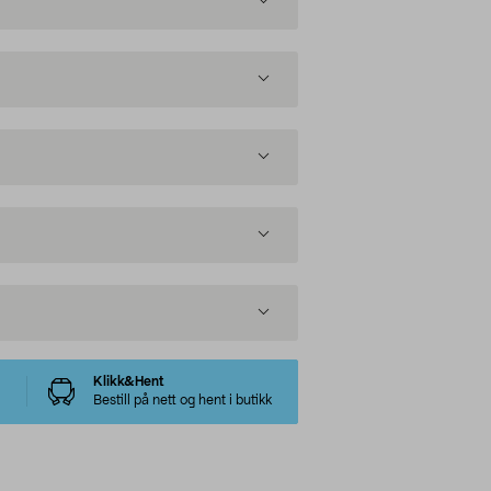
Klikk&Hent
Bestill på nett og hent i butikk