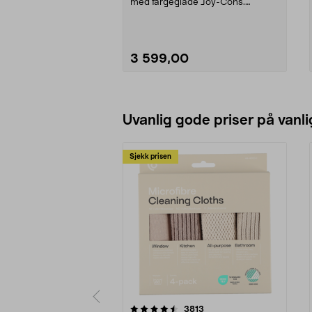
med fargeglade Joy-Cons.
Nintendo Switch – s...
3 599,00
Legg i handlekurv
Uvanlig gode priser på vanli
Sjekk prisen
5av 5 stjerner
4.5av 5 stjerner
anmeldelser
3813