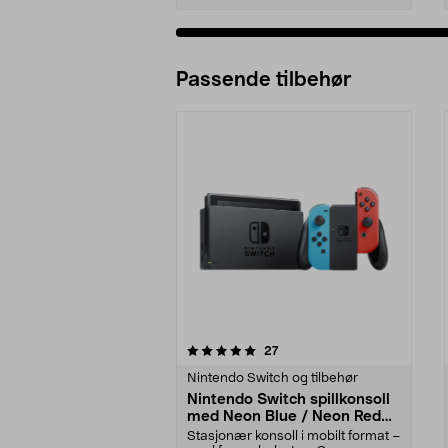
Passende tilbehør
0av 5 stjerner
5.0av 5 stjerner
anmeldelser
27
Nintendo Switch og tilbehør
Nintendo Switch spillkonsoll
med Neon Blue / Neon Red
Joy-Con
Stasjonær konsoll i mobilt format –