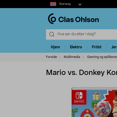
Select
Norway
market
Hjem
Elektro
Fritid
Je
Forside
Multimedia
Gaming og spillkonso
Mario vs. Donkey Kon