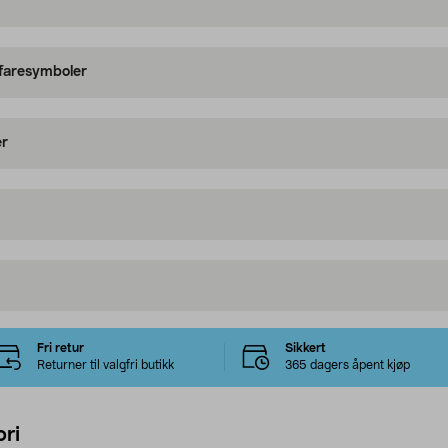
 faresymboler
er
Fri retur
Sikkert
Returner til valgfri butikk
365 dagers åpent kjøp
ri