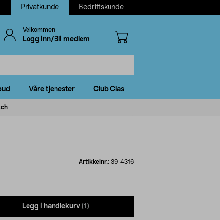
Privatkunde
Bedriftskunde
Velkommen
Logg inn/Bli medlem
bud
Våre tjenester
Club Clas
tch
Artikkelnr.:
39-4316
Legg i handlekurv
(1)