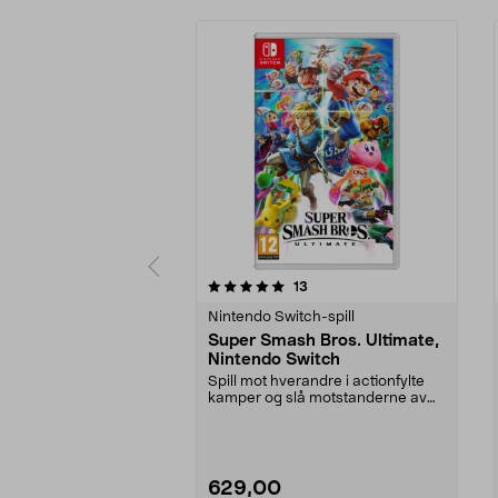
0 av 5 stjerner
4.5 av 5 stjerner
anmeldelser
13
Nintendo Switch-spill
Super Smash Bros. Ultimate,
Nintendo Switch
Spill mot hverandre i actionfylte
kamper og slå motstanderne av
banen. Super Sma...
629,00