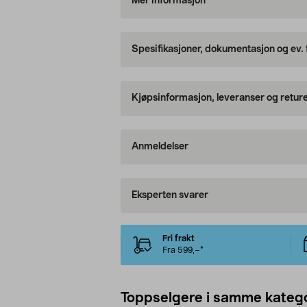
Mer informasjon
Spesifikasjoner, dokumentasjon og ev.
Kjøpsinformasjon, leveranser og retur
Anmeldelser
Eksperten svarer
Fri frakt
Fra 599,–*
Toppselgere i samme katego