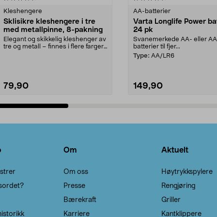
Kleshengere
AA-batterier
Sklisikre kleshengere i tre
Varta Longlife Power ba
med metallpinne, 8-pakning
24 pk
Elegant og skikkelig kleshenger av
Svanemerkede AA- eller A
tre og metall – finnes i flere farger.
batterier til fjer...
Kleshe...
Type:
AA/LR6
79,90
149,90
Legg i handlekurv
Legg i handlekurv
o
Om
Aktuelt
strer
Om oss
Høytrykkspylere
sordet?
Presse
Rengjøring
Bærekraft
Griller
istorikk
Karriere
Kantklippere