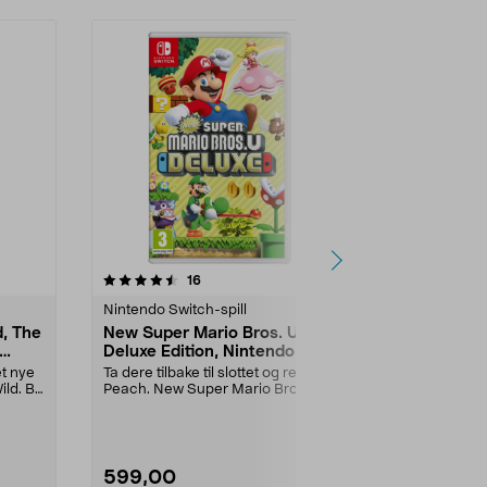
4.5 av 5 stjerner
anmeldelser
16
7
0.0
Nintendo Switch-spill
Nintendo Swit
d, The
New Super Mario Bros. U
Super Mari
Deluxe Edition, Nintendo
Bowser's Fur
Switch
Nintendo S
et nye
Ta dere tilbake til slottet og redd
Redd landet 
ld. Bli
Peach. New Super Mario Bros. U
Mario, Luigi,
Deluxe har 16...
Toad. Super M
599,00
629,00