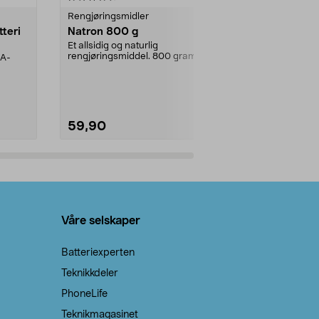
Rengjøringsmidler
Levende lys
tteri
Natron 800 g
Telys steari
prosent ste
Et allsidig og naturlig
rengjøringsmiddel. 800 gram
AA-
100 % stearin
natron – til rengjøring både...
råvarer. Produ
brenner med e
59,90
69,90
Legg i handlekurv
Legg 
Våre selskaper
Batteriexperten
Teknikkdeler
PhoneLife
Teknikmagasinet