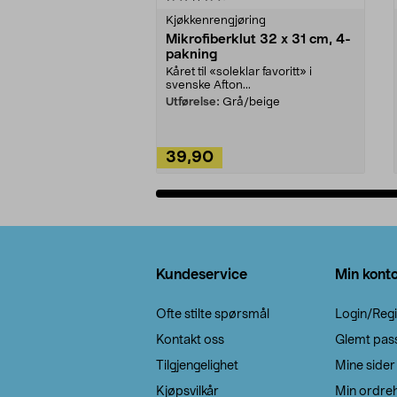
Kjøkkenrengjøring
Mikrofiberklut 32 x 31 cm, 4-
pakning
Kåret til «soleklar favoritt» i
svenske Afton...
Utførelse:
Grå/beige
39,90
Legg i handlekurv
Bunntekst
Kundeservice
Min kont
Ofte stilte spørsmål
Login/Regi
Kontakt oss
Glemt pas
Tilgjengelighet
Mine sider
Kjøpsvilkår
Min ordreh