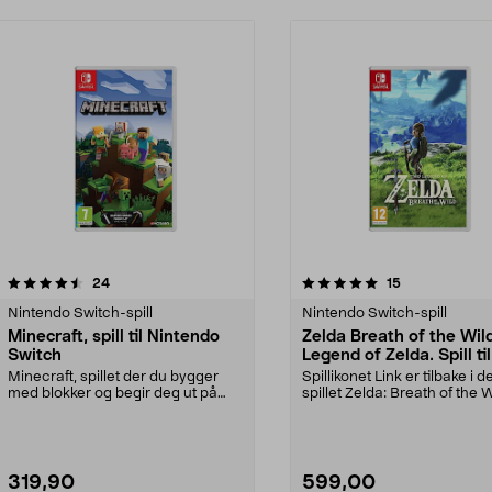
5.0 av 5 stjerner
anmeldelser
4.5 av 5 stjerner
anmeldelser
24
15
Nintendo Switch-spill
Nintendo Switch-spill
Minecraft, spill til Nintendo
Zelda Breath of the Wil
Switch
Legend of Zelda. Spill til
Nintendo Switch
Minecraft, spillet der du bygger
Spillikonet Link er tilbake i d
med blokker og begir deg ut på
spillet Zelda: Breath of the Wi
eventyr. Utforsk...
med...
319,90
599,00