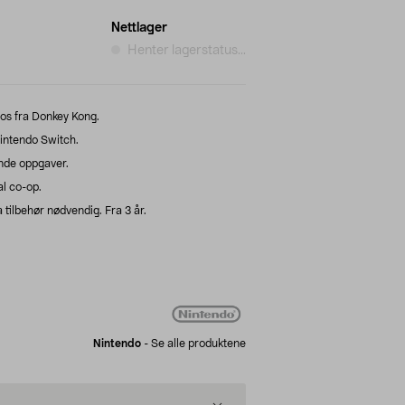
Nettlager
Henter lagerstatus...
ios fra Donkey Kong.
Nintendo Switch.
nde oppgaver.
l co-op.
a tilbehør nødvendig. Fra 3 år.
Nintendo
-
Se alle produktene