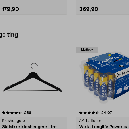
179,90
369,90
Legg i handlekurv
Legg i handlekurv
ge ting
Multibuy
4.5av 5 stjerner
anmeldelser
4.5av 5 stjerner
anmeldels
256
24107
Kleshengere
AA-batterier
Sklisikre kleshengere i tre
Varta Longlife Power ba