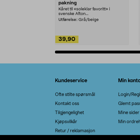
pakning
Kåret til «soleklar favoritt» i
svenske Afton...
Utførelse:
Grå/beige
39,90
Legg i handlekurv
Bunntekst
Kundeservice
Min kont
Ofte stilte spørsmål
Login/Regi
Kontakt oss
Glemt pas
Tilgjengelighet
Mine sider
Kjøpsvilkår
Min ordreh
Retur / reklamasjon
EE-avfall