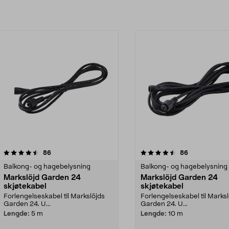
4.5av 5 stjerner
anmeldelser
anmeldelser
86
86
Balkong- og hagebelysning
Balkong- og hagebelysning
Markslöjd Garden 24
Markslöjd Garden 24
skjøtekabel
skjøtekabel
Forlengelseskabel til Markslöjds
Forlengelseskabel til Marks
Garden 24. U...
Garden 24. U...
Lengde:
5 m
Lengde:
10 m