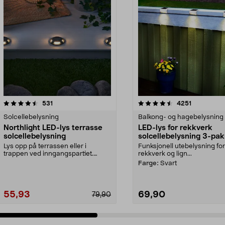
4.5 av 5 stjerner
anmeldelser
4.5 av 5 stjerner
anmeldelse
531
4251
Solcellebelysning
Balkong- og hagebelysning
Northlight LED-lys terrasse
LED-lys for rekkverk
solcellebelysning
solcellebelysning 3-pak
Lys opp på terrassen eller i
Funksjonell utebelysning for
trappen ved inngangspartiet.
rekkverk og lign...
Funksjonell solcelledr...
Farge:
Svart
55,93
69,90
79,90