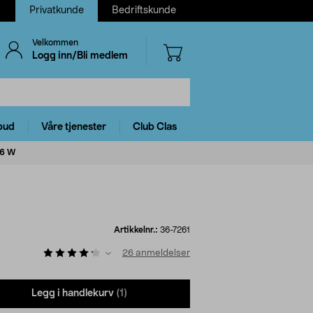
Privatkunde
Bedriftskunde
Velkommen
Logg inn/Bli medlem
bud
Våre tjenester
Club Clas
36 W
Artikkelnr.:
36-7261
26
anmeldelser
Legg i handlekurv
(1)