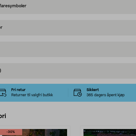
 faresymboler
er
)
Fri retur
Sikkert
Returner til valgfri butikk
365 dagers åpent kjøp
ri
-30%