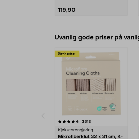
119,90
Legg i handlekurv
Uvanlig gode priser på vanli
Sjekk prisen
5av 5 stjerner
4.5av 5 stjerner
anmeldelser
3813
Kjøkkenrengjøring
Mikrofiberklut 32 x 31 cm, 4-