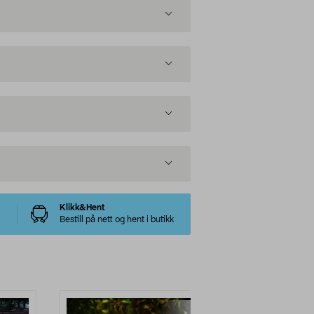
Klikk&Hent
Bestill på nett og hent i butikk