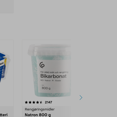
er
4.0av 5 stjerner
anmeldelser
4.5
2147
4
Rengjøringsmidler
Levende lys
tteri
Natron 800 g
Telys steari