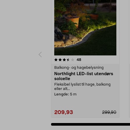
5 av 5 stjerner
4.5 av 5 stjerner
anmeldelser
48
Balkong- og hagebelysning
Northlight LED-list utendørs
solcelle
Fleksibel lyslist til hage, balkong
eller alt...
Lengde:
5 m
209,93
299,90