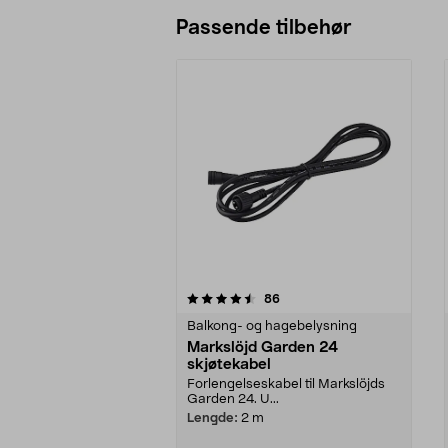
Passende tilbehør
5av 5 stjerner
4.5av 5 stjerner
anmeldelser
86
Balkong- og hagebelysning
Markslöjd Garden 24
skjøtekabel
Forlengelseskabel til Markslöjds
Garden 24. U...
Lengde:
2 m