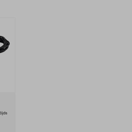
löjds