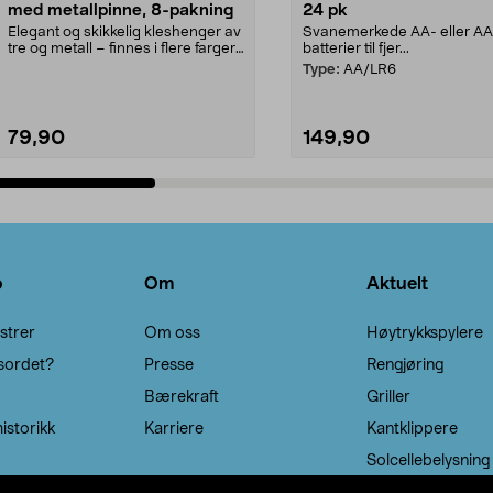
med metallpinne, 8-pakning
24 pk
Elegant og skikkelig kleshenger av
Svanemerkede AA- eller A
tre og metall – finnes i flere farger.
batterier til fjer...
Kleshe...
Type:
AA/LR6
79,90
149,90
Legg i handlekurv
Legg i handlekurv
o
Om
Aktuelt
strer
Om oss
Høytrykkspylere
sordet?
Presse
Rengjøring
Bærekraft
Griller
istorikk
Karriere
Kantklippere
Solcellebelysning