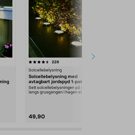
r
4.5 av 5 stjerner
anmeldelser
4.5
226
5
Solcellebelysning
Balkong- og 
Solcellebelysning med
Solcellebel
ning
avtagbart jordspyd 1-pakning
jordspyd 7
Sett solcellebelysningen på spyd
Sprer et mykt
langs grusgangen i hagen eller
balkongen ell
ved uteplassen. ...
Solcelleball 
49,90
99,90