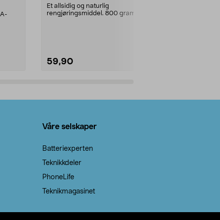
prosent ste
Et allsidig og naturlig
rengjøringsmiddel. 800 gram
AA-
100 % stearin
natron – til rengjøring både...
råvarer. Produ
brenner med e
59,90
69,90
Legg i handlekurv
Legg 
Våre selskaper
Batteriexperten
Teknikkdeler
PhoneLife
Teknikmagasinet