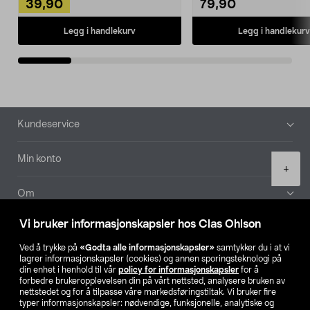
39,90
79,90
Legg i handlekurv
Legg i handlekurv
Bunntekst
Kundeservice
Min konto
Product
+
quantity
Om
Vi bruker informasjonskapsler hos Clas Ohlson
Aktuelt
Ved å trykke på
«Godta alle informasjonskapsler»
samtykker du i at vi
lagrer informasjonskapsler (cookies) og annen sporingsteknologi på
Våre selskaper
din enhet i henhold til vår
policy for informasjonskapsler
for å
forbedre brukeropplevelsen din på vårt nettsted, analysere bruken av
nettstedet og for å tilpasse våre markedsføringstiltak. Vi bruker fire
Finn din butikk
typer informasjonskapsler: nødvendige, funksjonelle, analytiske og