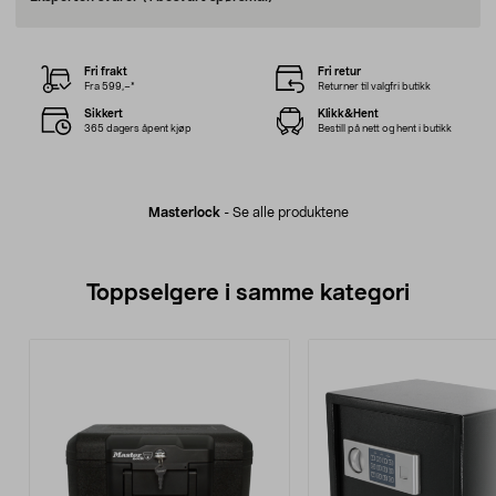
Fri frakt
Fri retur
Fra 599,–*
Returner til valgfri butikk
Sikkert
Klikk&Hent
365 dagers åpent kjøp
Bestill på nett og hent i butikk
Masterlock
-
Se alle produktene
Toppselgere i samme kategori