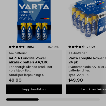
4.5av 5 stjerner
anmeldelser
4.5av 5 stjerner
anmelde
1693
24107
(12,47/stk)
AA-batterier
AA-batterier
VARTA Longlife Power
Varta Longlife Power b
alkalisk batteri AA/LR6
24 pk
For energislukende produkter –
Svanemerkede AA- eller
«bra kjøp» ifø...
batterier til fjer...
Antall per forpakning:
4
Type:
AA/LR6
49,90
149,90
Legg i handlekurv
Legg i handlekurv