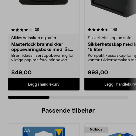
4.5 av 5 stjerner
anmeldelser
4.5 av 5 stjerner
anmeldels
35
148
Sikkerhetsskap og safer
Sikkerhetsskap og safer
Masterlock brannsikker
Sikkerhetsskap med k
oppbevaringsboks med lås
16 liter
L1200
Brannklassifisert oppbevaring for
Kompakt kassaskap for h
viktige papirer, foto, minnekort
kontor. Sikkerhetsskap m
m.m. Masterlo...
kodelås – tyveriforsink...
849,00
998,00
Legg i handlekurv
Legg i handlekurv
Passende tilbehør
Multibuy