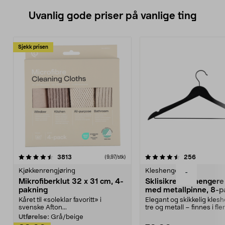
Uvanlig gode priser på vanlige ting
Sjekk prisen
4.5av 5 stjerner
anmeldelser
4.5av 5 stjerner
anmeldels
3813
256
(9,97/stk)
Kjøkkenrengjøring
Kleshengere
-
Mikrofiberklut 32 x 31 cm, 4-
Sklisikre kleshengere 
pakning
med metallpinne, 8-p
Kåret til «soleklar favoritt» i
Elegant og skikkelig kles
svenske Afton...
tre og metall – finnes i fle
Kleshe...
Utførelse:
Grå/beige