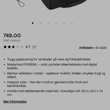
749,00
(inkl. moms)
2.7
(
6
)
Artikkelnr.:
41-4322
Trygg oppbevaring for verdisaker på reise og fritidsaktiviteter.
Masterlock P008EML – solid, portabel sikkerhetsboks med digital
kodelås.
Bærbar safetybox i metall – oppbevar mobiler, klokker, smykker trygt og
sikkert.
Integrert vaier – fest den rundt en gjenstand eller bruk som
bærehåndtak.
Innside med støtdempende materiale. Utvendige mål: 25,4 x 20,1 x 7,4
cm.
Mer informasjon