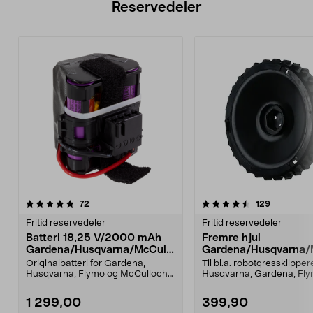
Reservedeler
4.5av 5 stjerner
anmeldelser
3.0av 5 stjerner
anmeldels
72
129
Fritid reservedeler
Fritid reservedeler
Batteri 18,25 V/2000 mAh
Fremre hjul
Gardena/Husqvarna/McCullo
Gardena/Husqvarna/
ch/Flymo
ch/Flymo
Originalbatteri for Gardena,
Til bl.a. robotgressklipper
Husqvarna, Flymo og McCulloch
Husqvarna, Gardena, Fl
robotgressklippere. E...
McCulloch: Husqvar...
1 299,00
399,90