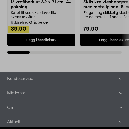
Mikrofiberklut 32 x 31 cm, 4-
Sklisikre kleshengere 
pakning
med metallpinne, 8-p
Kåret til «soleklar favoritt» i
Elegant og skikkelig kles
svenske Afton...
tre og metall – finnes i fle
Kleshe...
Utførelse:
Grå/beige
39,90
79,90
Legg i handlekurv
Legg i handlekurv
Bunntekst
Kundeservice
Min konto
Om
Aktuelt