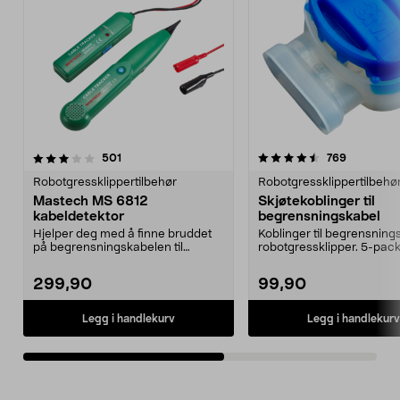
4.5av 5 stjerner
anmeldelser
4.5av 5 stjerner
anmeldels
501
769
Robotgressklippertilbehør
Robotgressklippertilbehø
Mastech MS 6812
Skjøtekoblinger til
kabeldetektor
begrensningskabel
Hjelper deg med å finne bruddet
Koblinger til begrensnings
på begrensningskabelen til
robotgressklipper. 5-pack
robotgressklipperen. ...
299,90
99,90
Legg i handlekurv
Legg i handlekurv