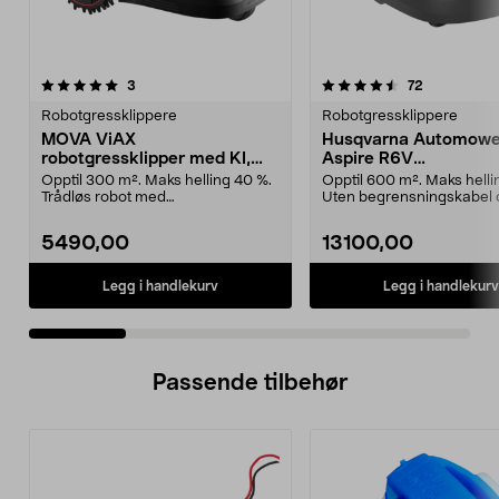
4.5 av 5 stjerner
anmeldelser
4.5 av 5 stjerner
anmeldelse
3
72
Robotgressklippere
Robotgressklippere
MOVA ViAX
Husqvarna Automowe
robotgressklipper med KI,
Aspire R6V
uten ledning, 300 m2
robotgressklipper, 6
Opptil 300 m². Maks helling 40 %.
Opptil 600 m². Maks helli
Trådløs robot med
Uten begrensningskabel 
kameranavigasjon. MOVA ViAX ...
appstyrt med KI-kame...
5490,00
13100,00
Legg i handlekurv
Legg i handlekurv
Passende tilbehør