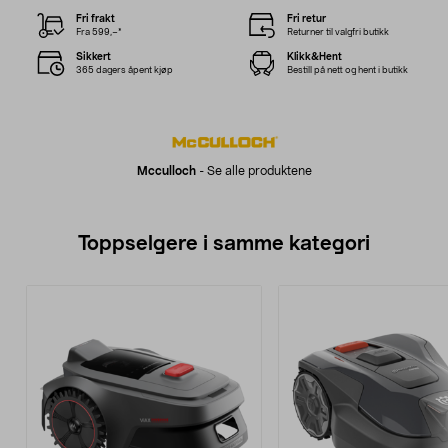
Fri frakt
Fri retur
Fra 599,–*
Returner til valgfri butikk
Sikkert
Klikk&Hent
365 dagers åpent kjøp
Bestill på nett og hent i butikk
Mcculloch
-
Se alle produktene
Toppselgere i samme kategori