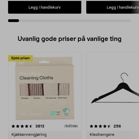
Legg i handlekurv
Legg i handlekurv
Uvanlig gode priser på vanlige ting
Sjekk prisen
4.5av 5 stjerner
anmeldelser
4.5av 5 stjerner
anmeldels
3813
256
(9,97/stk)
Kjøkkenrengjøring
Kleshengere