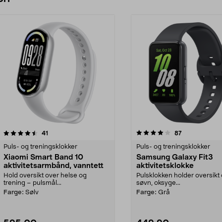
4.0 av 5 stjerner
anmeldelser
4.0 av 5 stjerner
anmeldelser
41
87
Puls- og treningsklokker
Puls- og treningsklokker
Xiaomi Smart Band 10
Samsung Galaxy Fit3
aktivitetsarmbånd, vanntett
aktivitetsklokke
Hold oversikt over helse og
Pulsklokken holder oversikt
trening – pulsmål...
søvn, oksyge...
Farge:
Sølv
Farge:
Grå