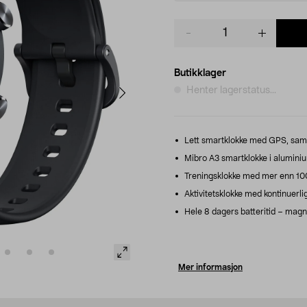
Product
quantity
Butikklager
Henter lagerstatus...
Lett smartklokke med GPS, samt
Mibro A3 smartklokke i alumini
Treningsklokke med mer enn 10
Aktivitetsklokke med kontinuerli
Hele 8 dagers batteritid – magne
Mer informasjon