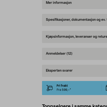
Mer informasjon
Spesifikasjoner, dokumentasjon og ev.
Kjøpsinformasjon, leveranser og retur
Anmeldelser
(12)
Eksperten svarer
Fri frakt
Fra 599,–*
Toppselgere i samme katego