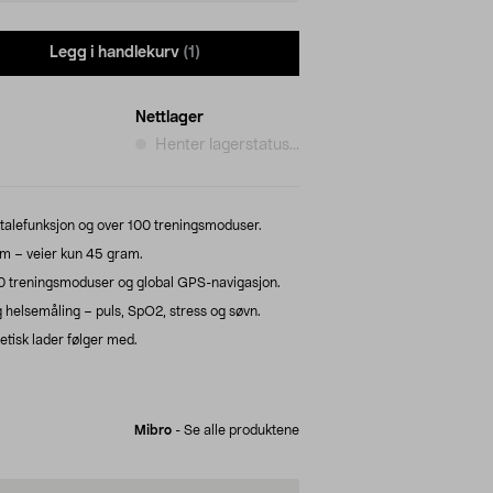
Legg i handlekurv
(1)
Nettlager
Henter lagerstatus...
alefunksjon og over 100 treningsmoduser.
um – veier kun 45 gram.
0 treningsmoduser og global GPS-navigasjon.
g helsemåling – puls, SpO2, stress og søvn.
tisk lader følger med.
Mibro
-
Se alle produktene