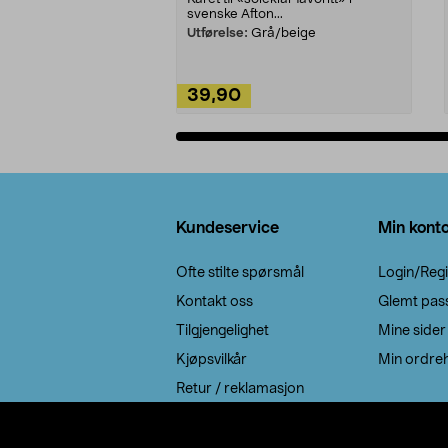
svenske Afton...
Utførelse:
Grå/beige
39,90
Legg i handlekurv
Bunntekst
Kundeservice
Min kont
Ofte stilte spørsmål
Login/Regi
Kontakt oss
Glemt pas
Tilgjengelighet
Mine sider
Kjøpsvilkår
Min ordreh
Retur / reklamasjon
EE-avfall
Cookie policy