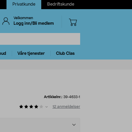
Privatkunde
Bedriftskunde
Velkommen
Logg inn/Bli medlem
bud
Våre tjenester
Club Clas
Artikkelnr.:
39-4633-1
12
anmeldelser