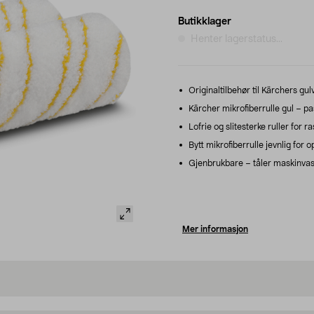
Butikklager
Henter lagerstatus...
Originaltilbehør til Kärchers gu
Kärcher mikrofiberrulle gul – pas
Lofrie og slitesterke ruller for 
Bytt mikrofiberrulle jevnlig for o
Gjenbrukbare – tåler maskinvas
Mer informasjon