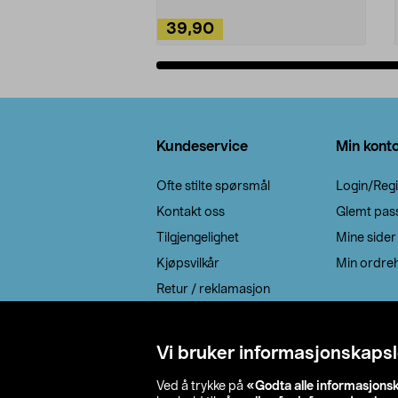
39,90
Legg i handlekurv
Bunntekst
Kundeservice
Min kont
Ofte stilte spørsmål
Login/Regi
Kontakt oss
Glemt pas
Tilgjengelighet
Mine sider
Kjøpsvilkår
Min ordreh
Retur / reklamasjon
EE-avfall
Cookie policy
Vi bruker informasjonskapsl
Leveringsalternativ
Ved å trykke på
«Godta alle informasjons