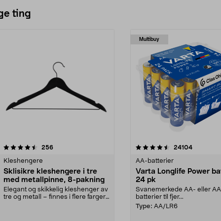
ge ting
Multibuy
4.5av 5 stjerner
anmeldelser
4.5av 5 stjerner
anmeldels
256
24104
Kleshengere
AA-batterier
Sklisikre kleshengere i tre
Varta Longlife Power ba
med metallpinne, 8-pakning
24 pk
Elegant og skikkelig kleshenger av
Svanemerkede AA- eller A
tre og metall – finnes i flere farger.
batterier til fjer...
Kleshe...
Type:
AA/LR6