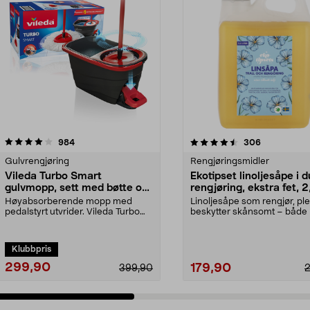
4.5 av 5 stjerner
anmeldelser
4.5 av 5 stjerner
anmeldelser
984
306
Gulvrengjøring
Rengjøringsmidler
Vileda Turbo Smart
Ekotipset linoljesåpe i 
gulvmopp, sett med bøtte og
rengjøring, ekstra fet, 2
utvrider
Høyabsorberende mopp med
Linoljesåpe som rengjør, ple
pedalstyrt utvrider. Vileda Turbo
beskytter skånsomt – både 
Smart mopp med bøtte ...
og ute. Ekstra...
Klubbpris
299,90
179,90
399,90