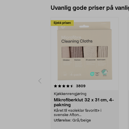
Uvanlig gode priser på vanli
Sjekk prisen
5av 5 stjerner
4.5av 5 stjerner
anmeldelser
3809
Kjøkkenrengjøring
Mikrofiberklut 32 x 31 cm, 4-
pakning
Kåret til «soleklar favoritt» i
svenske Afton...
Utførelse:
Grå/beige