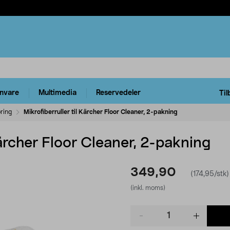
rnvare
Multimedia
Reservedeler
Til
ring
Mikrofiberruller til Kärcher Floor Cleaner, 2-pakning
Kärcher Floor Cleaner, 2-pakning
349,90
(174,95/stk)
(inkl. moms)
Product
quantity