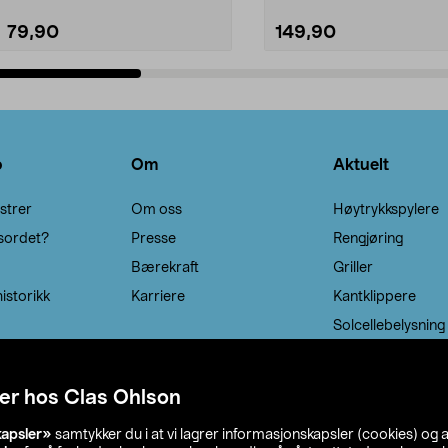
79,90
149,90
Legg i handlekurv
Legg i handlekurv
o
Om
Aktuelt
strer
Om oss
Høytrykkspylere
sordet?
Presse
Rengjøring
Bærekraft
Griller
istorikk
Karriere
Kantklippere
Solcellebelysning
er hos Clas Ohlson
kapsler»
samtykker du i at vi lagrer informasjonskapsler (cookies) og 