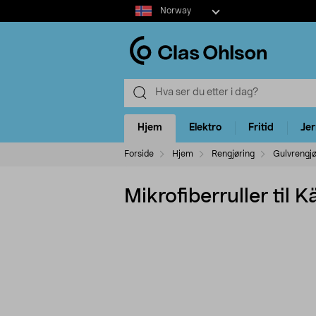
Select
Norway
market
Hjem
Elektro
Fritid
Je
Forside
Hjem
Rengjøring
Gulvrengjø
Mikrofiberruller til 