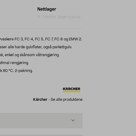
Nettlager
Henter lagerstatus...
lvvaskere FC 3, FC 4, FC 5, FC 7, FC 8 og EMW 2.
ser alle harde gulvflater, også parkettgulv.
rask, enkel og skånsom våtrengjøring.
ptimal rengjøring.
k 60 °C. 2-pakning.
Kärcher
-
Se alle produktene