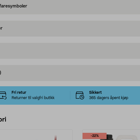
 faresymboler
er
)
Fri retur
Sikkert
Returner til valgfri butikk
365 dagers åpent kjøp
ri
-22%