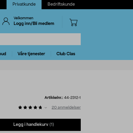
Privatkunde
Bedriftskunde
Velkommen
Logg inn/Bli medlem
bud
Våre tjenester
Club Clas
Artikkelnr.:
44-2312-1
20
anmeldelser
Legg i handlekurv
(1)