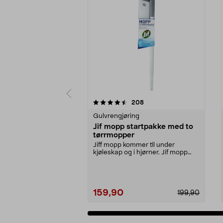
5 av 5 stjerner
4.0 av 5 stjerner
anmeldelser
208
Gulvrengjøring
Jif mopp startpakke med to
tørrmopper
Jiff mopp kommer til under
kjøleskap og i hjørner. Jif mopp
startpakke med teles...
159,90
199,90