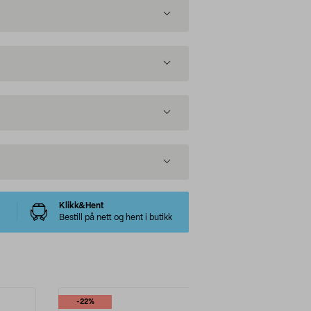
Klikk&Hent
Bestill på nett og hent i butikk
-22%
-25%