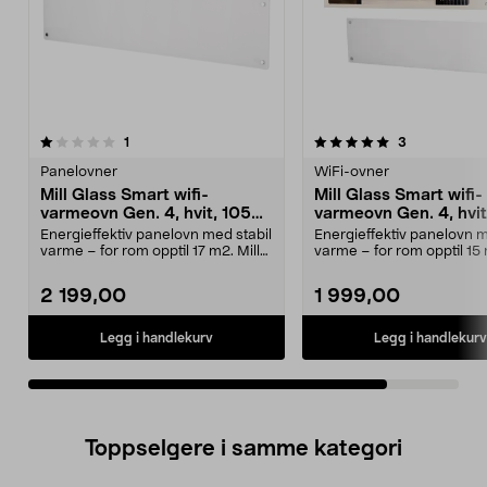
5.0av 5 stjerner
anmeldelser
anmeldelser
1
3
Panelovner
WiFi-ovner
Mill Glass Smart wifi-
Mill Glass Smart wifi-
varmeovn Gen. 4, hvit, 1050
varmeovn Gen. 4, hvi
W
W
Energieffektiv panelovn med stabil
Energieffektiv panelovn m
varme – for rom opptil 17 m2. Mill
varme – for rom opptil 15 
Glass Elem...
Glass Elem...
2 199,00
1 999,00
Legg i handlekurv
Legg i handlekurv
Toppselgere i samme kategori