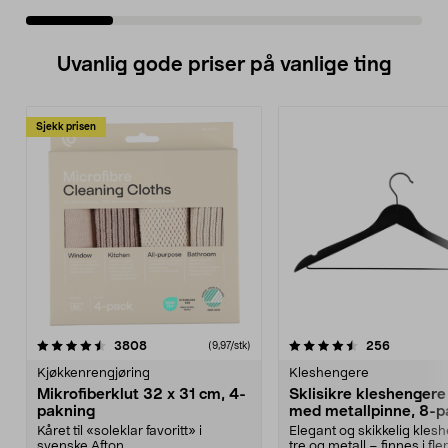
Uvanlig gode priser på vanlige ting
Sjekk prisen
4.5av 5 stjerner
anmeldelser
4.5av 5 stjerner
anmeldels
3808
256
(9,97/stk)
Kjøkkenrengjøring
Kleshengere
Mikrofiberklut 32 x 31 cm, 4-
Sklisikre kleshengere 
pakning
med metallpinne, 8-p
Kåret til «soleklar favoritt» i
Elegant og skikkelig kles
svenske Afton...
tre og metall – finnes i fle