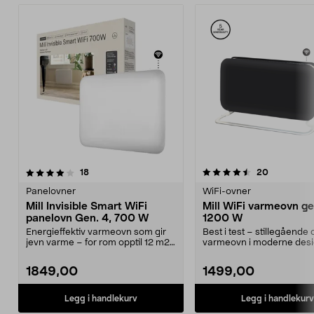
4.5 av 5 stjerner
anmeldelser
4.0 av 5 stjerner
anmeldelse
18
20
Panelovner
WiFi-ovner
Mill Invisible Smart WiFi
Mill WiFi varmeovn ge
panelovn Gen. 4, 700 W
1200 W
Energieffektiv varmeovn som gir
Best i test – stillegående 
jevn varme – for rom opptil 12 m2.
varmeovn i moderne desi
Mill Invisibl...
CO1200WIFI...
1849,00
1499,00
Legg i handlekurv
Legg i handlekurv