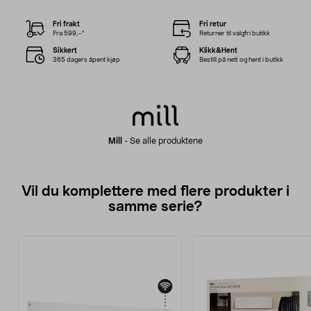
Fri frakt
Fri retur
Fra 599,–*
Returner til valgfri butikk
Sikkert
Klikk&Hent
365 dagers åpent kjøp
Bestill på nett og hent i butikk
Mill
-
Se alle produktene
Vil du komplettere med flere produkter i
samme serie?