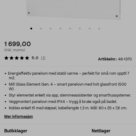
1 699,00
(inkl. moms)
5.0
(
1
)
Artikkelnr.:
46-1370
Energieffektiv panelovn med stabil varme – perfekt for små rom opptil 7
m2.
Mill Glass Element Gen. 4 – smart panelovn med hvit glassfront (500
W).
Styr elementet enkelt via app, stemmeassistenter og smarthussystemer.
Veggmontert panelovn med IPX4 – trygg å bruke også på badet.
Kobles enkelt til med støpsel, kabellengde 1,3 m. Mål: 80 x 25 x 7,8 cm.
Mer informasjon
Butikklager
Nettlager