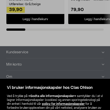
Kleshe...
Utførelse:
Grå/beige
39,90
79,90
Legg i handlekurv
Legg i handlekurv
Bunntekst
Kundeservice
Min konto
Om
Vi bruker informasjonskapsler hos Clas Ohlson
Aktuelt
Ved å trykke på
«Godta alle informasjonskapsler»
samtykker du i at vi
lagrer informasjonskapsler (cookies) og annen sporingsteknologi på
Våre selskaper
din enhet i henhold til vår
policy for informasjonskapsler
for å
forbedre brukeropplevelsen din på vårt nettsted, analysere bruken av