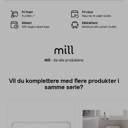
Fri frakt
Fri retur
Fra 599,–*
Returner til valgfri butikk
Sikkert
Klikk&Hent
365 dagers åpent kjøp
Bestill på nett og hent i butikk
Mill
-
Se alle produktene
Vil du komplettere med flere produkter i
samme serie?