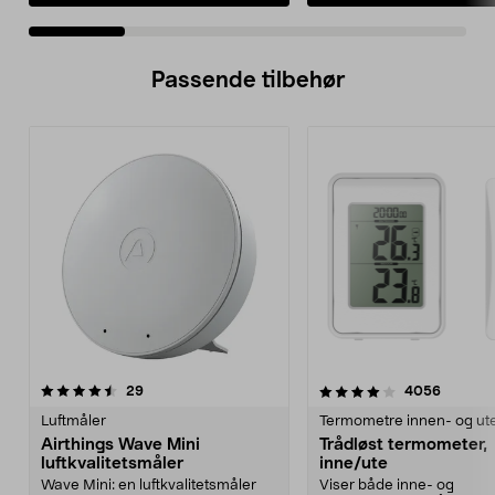
Passende tilbehør
4.0av 5 stjerner
anmeldelser
4.0av 5 stjerner
anmelde
29
4056
Luftmåler
Termometre innen- og ut
Airthings Wave Mini
Trådløst termometer,
luftkvalitetsmåler
inne/ute
Wave Mini: en luftkvalitetsmåler
Viser både inne- og