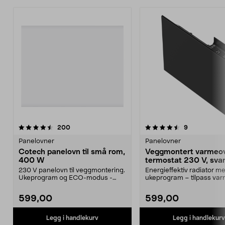
4.5 av 5 stjerner
anmeldelser
4.5 av 5 stjerner
anmeldelser
200
9
Panelovner
Panelovner
Cotech panelovn til små rom,
Veggmontert varmeo
400 W
termostat 230 V, sva
W
230 V panelovn til veggmontering.
Energieffektiv radiator m
Ukeprogram og ECO-modus -
ukeprogram – tilpass var
sparer energi. Kontr...
din hverdag. Svart...
599,00
599,00
Legg i handlekurv
Legg i handlekurv