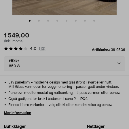
1 549,00
(inkl. moms)
4.0
(
13
)
Artikkelnr.:
36-9506
Select
Effekt
variant
850 W
Lav panelovn – moderne design med glassfront i svart eller hvitt.
Mill Glass varmeovn for veggmontering – passer godt under vinduer.
Panelovn med termostat og nattsenking – tilpass varmen etter behov.
Også godkjent for bruk i baderom i sone 2 – IPX4.
Finnes i flere varianter – velg effekt etter romstørrelse og behov.
Mer informasjon
Butikklager
Nettlager