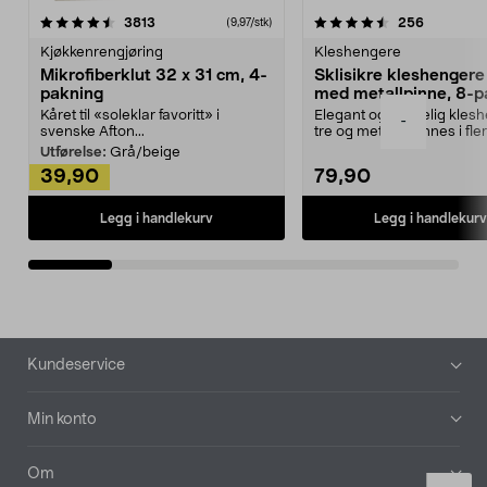
4.5av 5 stjerner
anmeldelser
4.5av 5 stjerner
anmeldels
3813
256
(9,97/stk)
Kjøkkenrengjøring
Kleshengere
Mikrofiberklut 32 x 31 cm, 4-
Sklisikre kleshengere 
pakning
med metallpinne, 8-p
Kåret til «soleklar favoritt» i
Elegant og skikkelig kles
-
svenske Afton...
tre og metall – finnes i fle
Kleshe...
Utførelse:
Grå/beige
39,90
79,90
Legg i handlekurv
Legg i handlekurv
Bunntekst
Kundeservice
Min konto
Om