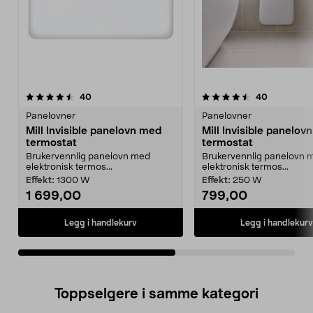
4.5av 5 stjerner
anmeldelser
4.5av 5 stjerner
anmeldelse
40
40
Panelovner
Panelovner
Mill Invisible panelovn med
Mill Invisible panelov
termostat
termostat
Brukervennlig panelovn med
Brukervennlig panelovn 
elektronisk termos...
elektronisk termos...
Effekt:
1300 W
Effekt:
250 W
1 699,00
799,00
Legg i handlekurv
Legg i handlekurv
Toppselgere i samme kategori