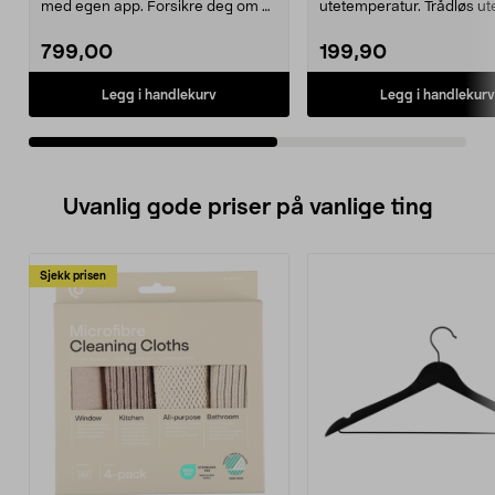
med egen app. Forsikre deg om at
utetemperatur. Trådløs ut
inneluften ikk...
du slipper å trekke kabel v.
799,00
199,90
Legg i handlekurv
Legg i handlekurv
Uvanlig gode priser på vanlige ting
Sjekk prisen