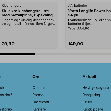
Kleshengere
AA-batterier
Sklisikre kleshengere i tre
Varta Longlife Power ba
med metallpinne, 8-pakning
24 pk
Elegant og skikkelig kleshenger av
Svanemerkede AA- eller A
tre og metall – finnes i flere farger.
batterier til fjer...
Kleshe...
Type:
AA/LR6
79,90
149,90
Legg i handlekurv
Legg i handlekurv
o
Om
Aktuelt
strer
Om oss
Høytrykkspylere
sordet?
Presse
Rengjøring
Bærekraft
Griller
istorikk
Karriere
Kantklippere