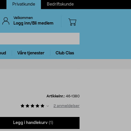
Privatkunde
Bedriftskunde
Velkommen
Logg inn/Bli medlem
bud
Våre tjenester
Club Clas
Artikkelnr.:
46-1380
2
anmeldelser
Legg i handlekurv
(1)