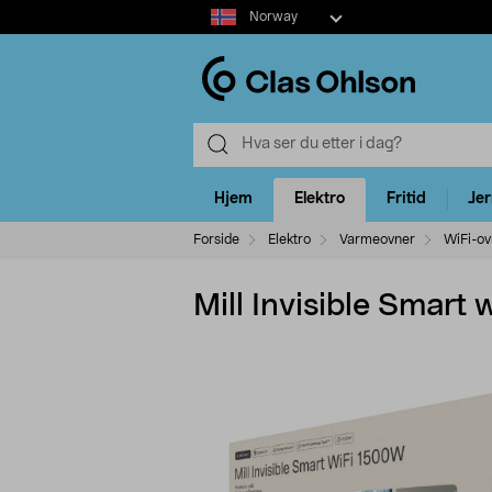
Select
Norway
market
Hjem
Elektro
Fritid
Je
Forside
Elektro
Varmeovner
WiFi-ov
Mill Invisible Smart 