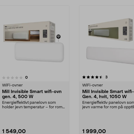
4.5av 5 stjerner
5.0av 5 stjerner
anmeldelser
3
anmeldelser
0
WiFi-ovner
WiFi-ovner
Mill Invisible Smart wifi-ovn
Mill Invisible Smart wifi
gen. 4, 500 W
Gen. 4, hvit, 1050 W
Energieffektivt panelovn som
Energieffektiv panelovn som
holder jevn temperatur – for rom
jevn varme for rom på opptil
på opptil 7 m2. Mi...
Mill Invisib...
1 549,00
1 999,00