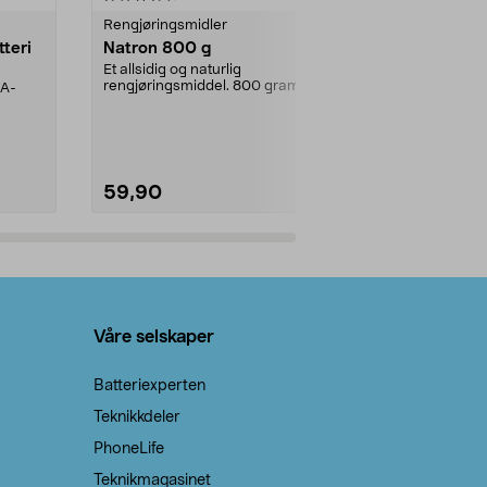
Rengjøringsmidler
Levende lys
tteri
Natron 800 g
Telys steari
prosent ste
Et allsidig og naturlig
rengjøringsmiddel. 800 gram
AA-
100 % stearin
natron – til rengjøring både...
råvarer. Produ
brenner med e
59,90
69,90
Legg i handlekurv
Legg 
Våre selskaper
Batteriexperten
Teknikkdeler
PhoneLife
Teknikmagasinet