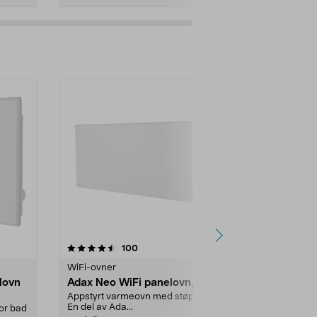
Legg i handlekurv
Legg 
4.5 av 5 stjerner
anmeldelser
4.0
100
1
WiFi-ovner
WiFi-ovner
lovn
Adax Neo WiFi panelovn, hvit
Adax Neo Wi
Appstyrt varmeovn med støpsel.
Appstyrt var
En del av Ada...
En del av Ada.
for bad