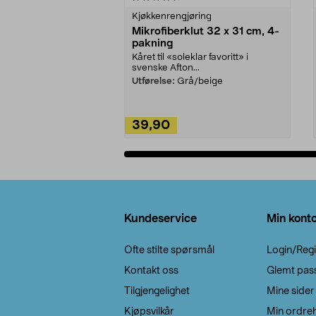
Kjøkkenrengjøring
Mikrofiberklut 32 x 31 cm, 4-
pakning
Kåret til «soleklar favoritt» i
svenske Afton...
Utførelse:
Grå/beige
39,90
Legg i handlekurv
Bunntekst
Kundeservice
Min kont
Ofte stilte spørsmål
Login/Regi
Kontakt oss
Glemt pas
Tilgjengelighet
Mine sider
Kjøpsvilkår
Min ordreh