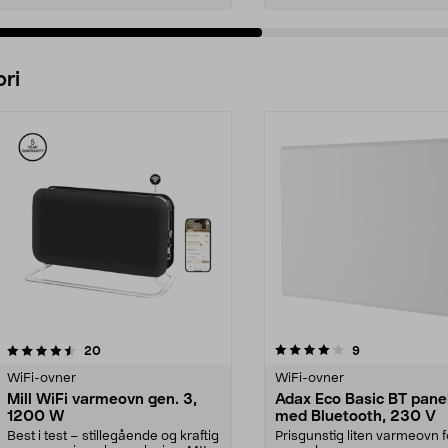
Legg i handlekurv
Legg i handlekurv
ri
4.0 av 5 stjerner
anmeldelser
4.5 av 5 stjerner
anmeldelser
20
9
WiFi-ovner
WiFi-ovner
Mill WiFi varmeovn gen. 3,
Adax Eco Basic BT pane
1200 W
med Bluetooth, 230 V
Best i test – stillegående og kraftig
Prisgunstig liten varmeovn 