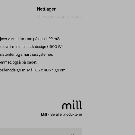
Nettlager
Henter lagerstatus...
jevn varme for rom på opptil 22 m2.
nelovn i minimalistisk design (1500 W).
ssistenter og smarthussystemer.
jemmet, også på badet.
bellengde 1,3 m. Mål: 85 x 40 x 10,3 cm.
Mill
-
Se alle produktene