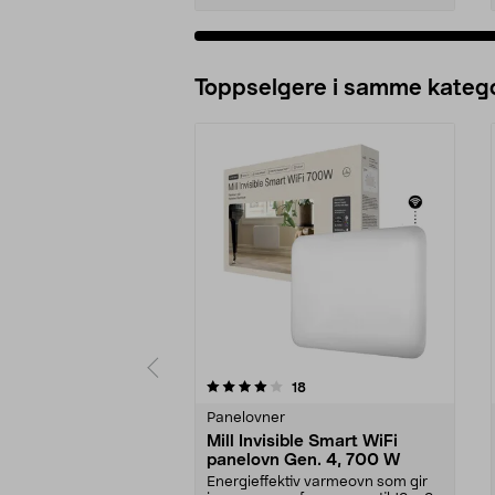
Legg i handlekurv
Toppselgere i samme katego
0 av 5 stjerner
4.5 av 5 stjerner
anmeldelser
18
Panelovner
Mill Invisible Smart WiFi
panelovn Gen. 4, 700 W
Energieffektiv varmeovn som gir