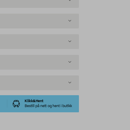
Klikk&Hent
Bestill på nett og hent i butikk