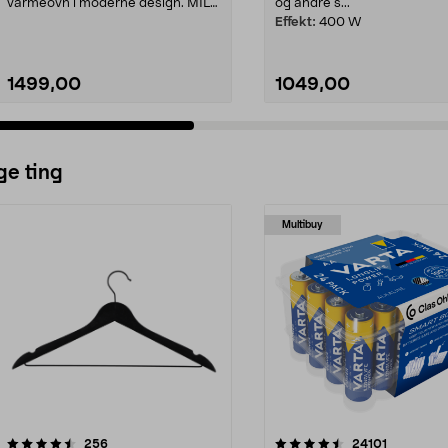
varmeovn i moderne design. MILL
og andre s...
CO1200WIFI...
Effekt:
400 W
1499,00
1049,00
ge ting
Multibuy
4.5av 5 stjerner
anmeldelser
4.5av 5 stjerner
anmeldels
256
24101