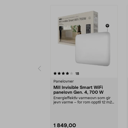
0av 5 stjerner
anmeldelser
18
0.0 av 5 stjerner
Panelovner
Mill Invisible Smart WiFi
panelovn Gen. 4, 700 W
Energieffektiv varmeovn som gir
jevn varme – for rom opptil 12 m2.
Mill Invisibl...
1 849,00