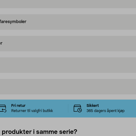
 faresymboler
er
Fri retur
Sikkert
Returner til valgfri butikk
365 dagers åpent kjøp
e produkter i samme serie?