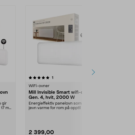
4.5av 5 stjerner
anmeldelser
5.0
1
4
WiFi-ovner
Panelovner
-ovn
Mill Invisible Smart wifi-ovn
Mill Invisib
Gen. 4, hvit, 2000 W
Gen. 4, hvi
 gir
Energieffektiv panelovn som gir
Energieffekti
 17 m2.
jevn varme for rom på opptil 28
jevn varme fo
m2. Mill Invisib...
m2. Mill Invisib
2 399,00
1 899,00