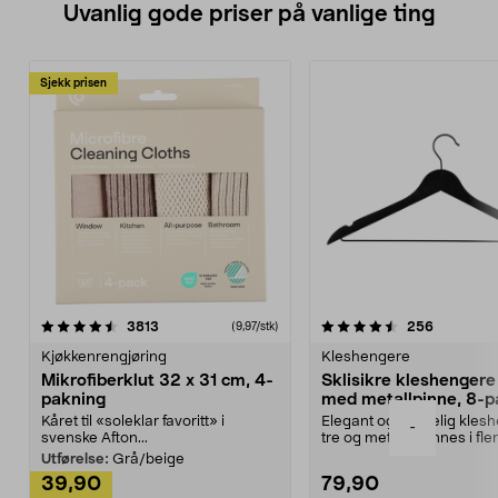
Uvanlig gode priser på vanlige ting
Sjekk prisen
4.5av 5 stjerner
anmeldelser
4.5av 5 stjerner
anmeldels
3813
256
(9,97/stk)
Kjøkkenrengjøring
Kleshengere
Mikrofiberklut 32 x 31 cm, 4-
Sklisikre kleshengere 
pakning
med metallpinne, 8-p
Kåret til «soleklar favoritt» i
Elegant og skikkelig kles
-
svenske Afton...
tre og metall – finnes i fle
Kleshe...
Utførelse:
Grå/beige
39,90
79,90