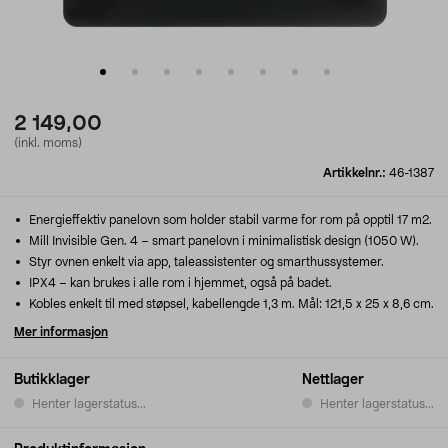
2 149,00
(inkl. moms)
Artikkelnr.:
46-1387
Energieffektiv panelovn som holder stabil varme for rom på opptil 17 m2.
Mill Invisible Gen. 4 – smart panelovn i minimalistisk design (1050 W).
Styr ovnen enkelt via app, taleassistenter og smarthussystemer.
IPX4 – kan brukes i alle rom i hjemmet, også på badet.
Kobles enkelt til med støpsel, kabellengde 1,3 m. Mål: 121,5 x 25 x 8,6 cm.
Mer informasjon
Butikklager
Nettlager
Henter lagerstatus...
Henter lagerstatus...