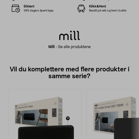
Sikkert
Klikk&Hent
365 dagers åpent kjøp
Bestill på nett og hent i butikk
Mill
-
Se alle produktene
Vil du komplettere med flere produkter i
samme serie?