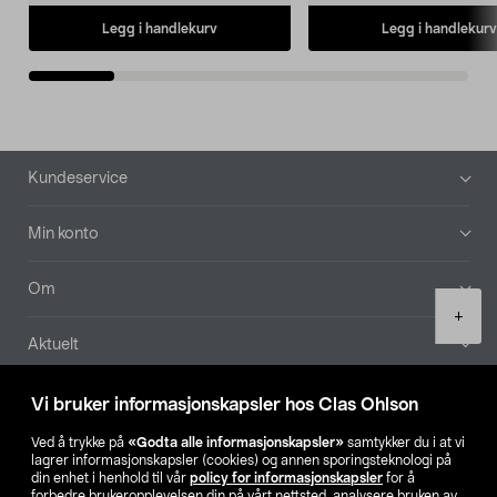
Legg i handlekurv
Legg i handlekurv
Bunntekst
Kundeservice
Min konto
Om
Product
+
quantity
Aktuelt
Våre selskaper
Vi bruker informasjonskapsler hos Clas Ohlson
Ved å trykke på
«Godta alle informasjonskapsler»
samtykker du i at vi
Finn din butikk
lagrer informasjonskapsler (cookies) og annen sporingsteknologi på
din enhet i henhold til vår
policy for informasjonskapsler
for å
forbedre brukeropplevelsen din på vårt nettsted, analysere bruken av