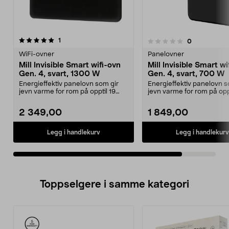
anmeldelser
1
anmeldelser
0
0.0 av 5 stjerner
WiFi-ovner
Panelovner
Mill Invisible Smart wifi-ovn
Mill Invisible Smart wi
Gen. 4, svart, 1300 W
Gen. 4, svart, 700 W
Energieffektiv panelovn som gir
Energieffektiv panelovn s
jevn varme for rom på opptil 19
jevn varme for rom på oppt
m2. Mill Invisib...
m2. Mill Invisib...
2 349,00
1 849,00
Legg i handlekurv
Legg i handlekurv
Toppselgere i samme kategori