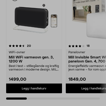
4.0 av 5 stjerner
anmeldelser
4.5 av 5 stjerner
anmeldelse
20
18
WiFi-ovner
Panelovner
Mill WiFi varmeovn gen. 3,
Mill Invisible Smart W
1200 W
panelovn Gen. 4, 70
Best i test – stillegående og kraftig
Energieffektiv varmeovn 
varmeovn i moderne design. MILL
jevn varme – for rom oppt
CO1200WIFI...
Mill Invisibl...
1499,00
1849,00
Legg i handlekurv
Legg i handlekurv