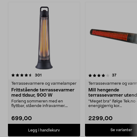
4.0 av 5 stjerner
anmeldelser
3.5 av 5 stjerner
anmeldelse
301
37
Terrassevarmere og varmelamper
Terrassevarmere og var
Frittstående terrassevarmer
Mill hengende
med tidsur, 900 W
terrassevarmer utend
CB2000PLUSS
Forleng sommeren med en
"Meget bra" ifølge Tek.no
flyttbar, stående infravarmer.
energigjerrig kor...
Sveipende bevegelse gir b...
699,00
2299,00
Se varianter
Legg i handlekurv