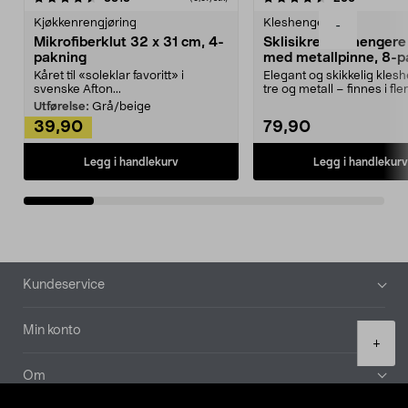
Kjøkkenrengjøring
Kleshengere
-
Mikrofiberklut 32 x 31 cm, 4-
Sklisikre kleshengere 
pakning
med metallpinne, 8-p
Kåret til «soleklar favoritt» i
Elegant og skikkelig kles
svenske Afton...
tre og metall – finnes i fle
Kleshe...
Utførelse:
Grå/beige
39,90
79,90
Legg i handlekurv
Legg i handlekurv
Bunntekst
Kundeservice
Min konto
Product
+
quantity
Om