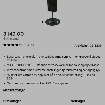
3 149,00
(inkl. moms)
4.2
(
31
)
Artikkelnr.:
36-8205
Best i test – energigjerrig kortbølgevarme som varmer kroppen i stedet
for luften.
Mill CB2000FLOOR – stående terrassevarmer for balkong og terrasse.
Terrassevarmer med 6 varmeinnstillinger, fjernkontroll og behagelig lys.
”Minner om varmen du opplever på en solfylt sommerdag” – Tek.no,
2024.
Godkjent for utendørsbruk – IPX5. 5 års garanti.
Mer informasjon
Butikklager
Nettlager