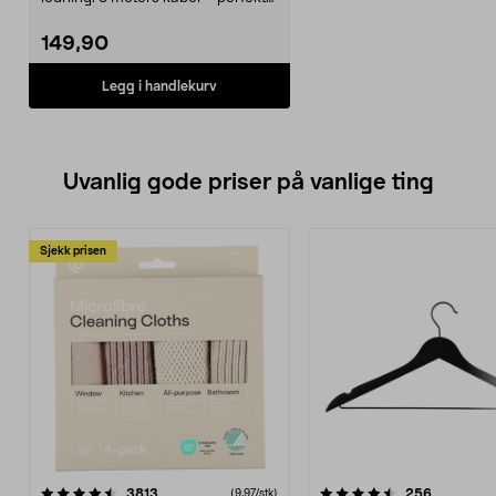
som skjøteledning. 2...
149,90
Legg i handlekurv
Uvanlig gode priser på vanlige ting
Sjekk prisen
4.5av 5 stjerner
anmeldelser
4.5av 5 stjerner
anmeldels
3813
256
(9,97/stk)