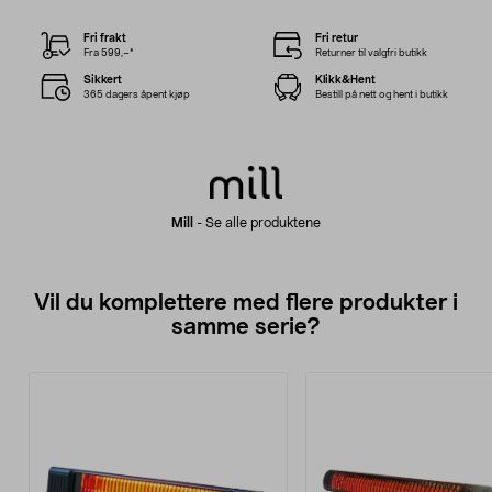
Fri frakt
Fri retur
Fra 599,–*
Returner til valgfri butikk
Sikkert
Klikk&Hent
365 dagers åpent kjøp
Bestill på nett og hent i butikk
Mill
-
Se alle produktene
Vil du komplettere med flere produkter i
samme serie?