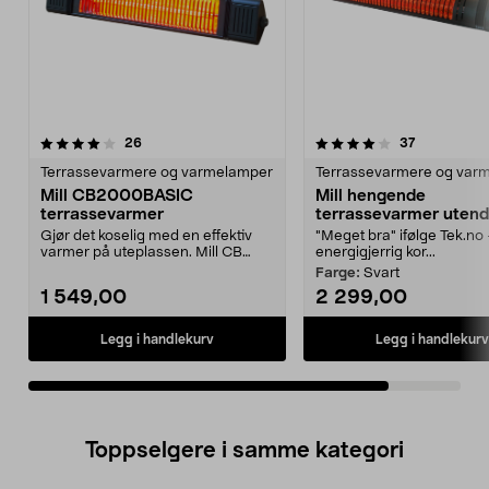
4.0av 5 stjerner
anmeldelser
anmeldelse
26
37
Terrassevarmere og varmelamper
Terrassevarmere og var
Mill CB2000BASIC
Mill hengende
terrassevarmer
terrassevarmer utend
CB2000PLUSS
Gjør det koselig med en effektiv
"Meget bra" ifølge Tek.no
varmer på uteplassen. Mill CB
energigjerrig kor...
2000 BASIC – en v...
Farge:
Svart
1 549,00
2 299,00
Legg i handlekurv
Legg i handlekurv
Toppselgere i samme kategori