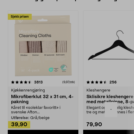
Sjekk prisen
4.5av 5 stjerner
anmeldelser
4.5av 5 stjerner
anmeldels
3813
256
(9,97/stk)
Kjøkkenrengjøring
Kleshengere
Mikrofiberklut 32 x 31 cm, 4-
Sklisikre kleshengere 
pakning
med metallpinne, 8-p
Kåret til «soleklar favoritt» i
Elegant og skikkelig kles
-
svenske Afton...
tre og metall – finnes i fle
Kleshe...
Utførelse:
Grå/beige
39,90
79,90