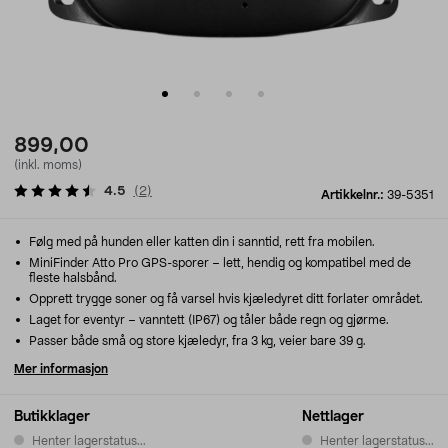
899,00
(inkl. moms)
4.5
(
2
)
Artikkelnr.:
39-5351
Følg med på hunden eller katten din i sanntid, rett fra mobilen.
MiniFinder Atto Pro GPS-sporer – lett, hendig og kompatibel med de
fleste halsbånd.
Opprett trygge soner og få varsel hvis kjæledyret ditt forlater området.
Laget for eventyr – vanntett (IP67) og tåler både regn og gjørme.
Passer både små og store kjæledyr, fra 3 kg, veier bare 39 g.
Mer informasjon
Butikklager
Nettlager
Henter lagerstatus...
Henter lagerstatus...