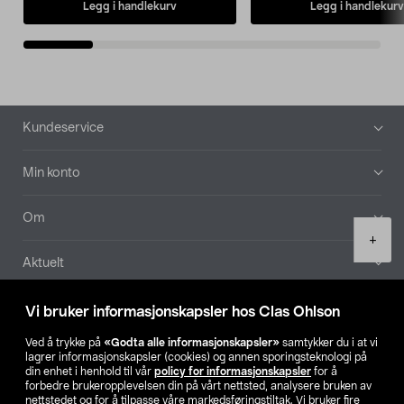
Legg i handlekurv
Legg i handlekurv
Bunntekst
Kundeservice
Min konto
Om
Product
+
quantity
Aktuelt
Våre selskaper
Vi bruker informasjonskapsler hos Clas Ohlson
Ved å trykke på
«Godta alle informasjonskapsler»
samtykker du i at vi
Finn din butikk
lagrer informasjonskapsler (cookies) og annen sporingsteknologi på
din enhet i henhold til vår
policy for informasjonskapsler
for å
forbedre brukeropplevelsen din på vårt nettsted, analysere bruken av
SE
NO
FI
nettstedet og for å tilpasse våre markedsføringstiltak. Vi bruker fire