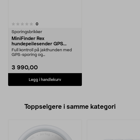
anmeldelser
0
Sporingsbrikker
MiniFinder Rex
hundepeilesender GPS
tracker jakt, GSEMFR
Full kontroll på jakthunden med
GPS-sporing og
sanntidsoppdatering. MiniFinder
R...
3 990,00
Legg i handlekurv
Toppselgere i samme kategori