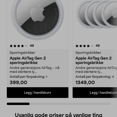
4.0 av 5 stjerner
anmeldelser
4.5 av 5 stjerner
anmeldelse
49
49
Sporingsbrikker
Sporingsbrikker
Apple AirTag Gen 2
Apple AirTag Gen 2
sporingsbrikke
sporingsbrikke
Andre generasjons AirTag – nå
Andre generasjons AirTag
med sterkere ly...
med sterkere ly...
Antall per forpakning:
1
Antall per forpakning:
4
399,00
1349,00
Legg i handlekurv
Legg i handlekurv
Uvanlig gode priser på vanlige ting