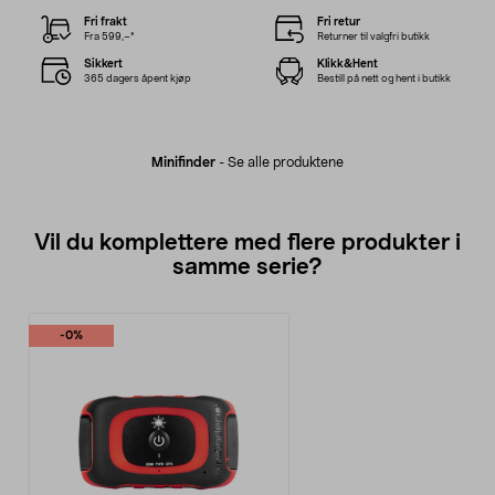
Fri frakt
Fri retur
Fra 599,–*
Returner til valgfri butikk
Sikkert
Klikk&Hent
365 dagers åpent kjøp
Bestill på nett og hent i butikk
Minifinder
-
Se alle produktene
Vil du komplettere med flere produkter i
samme serie?
-0%