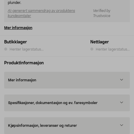
plunder.
AI-generert sammendrag av produktens
Verified by
kundeomtaler
Trustvoice
Mer informasjon
Butikklager
Nettlager
Henter lagerstatus...
Henter lagerstatus...
Produktinformasjon
Mer informasjon
Spesifikasjoner, dokumentasjon og ev. faresymboler
Kjøpsinformasjon, leveranser og returer