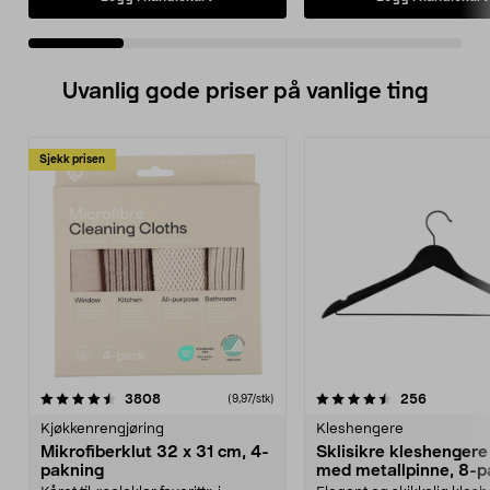
Uvanlig gode priser på vanlige ting
Sjekk prisen
4.5av 5 stjerner
anmeldelser
4.5av 5 stjerner
anmeldels
3808
256
(9,97/stk)
Kjøkkenrengjøring
Kleshengere
Mikrofiberklut 32 x 31 cm, 4-
Sklisikre kleshengere 
pakning
med metallpinne, 8-p