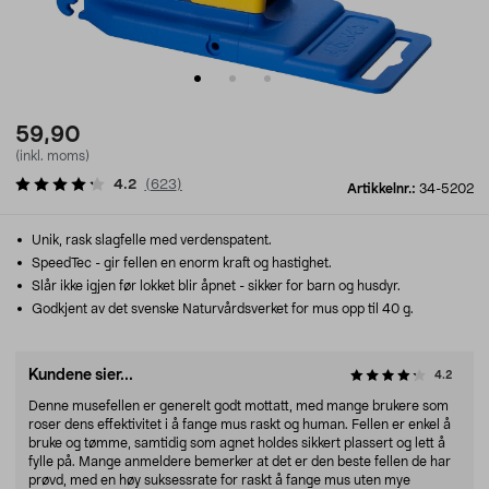
59,90
(inkl. moms)
4.2
(
623
)
Artikkelnr.:
34-5202
Unik, rask slagfelle med verdenspatent.
SpeedTec - gir fellen en enorm kraft og hastighet.
Slår ikke igjen før lokket blir åpnet - sikker for barn og husdyr.
Godkjent av det svenske Naturvårdsverket for mus opp til 40 g.
Kundene sier...
4.2
Denne musefellen er generelt godt mottatt, med mange brukere som
roser dens effektivitet i å fange mus raskt og human. Fellen er enkel å
bruke og tømme, samtidig som agnet holdes sikkert plassert og lett å
fylle på. Mange anmeldere bemerker at det er den beste fellen de har
prøvd, med en høy suksessrate for raskt å fange mus uten mye