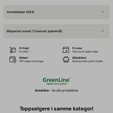
Anmeldelser
(623)
Eksperten svarer
(1 besvart spørsmål)
Fri frakt
Fri retur
Fra 599,–*
Returner til valgfri butikk
Sikkert
Klikk&Hent
365 dagers åpent kjøp
Bestill på nett og hent i butikk
Greenline
-
Se alle produktene
Toppselgere i samme kategori