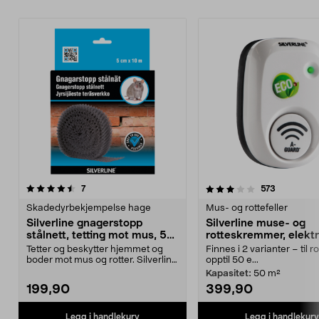
3.5 av 5 stjerner
anmeldelser
3.5 av 5 stjerner
anmeldels
7
573
Skadedyrbekjempelse hage
Mus- og rottefeller
Silverline gnagerstopp
Silverline muse- og
stålnett, tetting mot mus, 5
rotteskremmer, elektr
cm x 10 m
Tetter og beskytter hjemmet og
Finnes i 2 varianter – til 
boder mot mus og rotter. Silverline
opptil 50 e...
gnagerstopp –...
Kapasitet:
50 m²
199,90
399,90
Legg i handlekurv
Legg i handlekurv