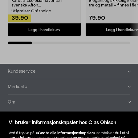
Kåret til «soleklar favoritt» i
Elegant og skikkelig kles
svenske Afton...
tre og metall – finnes i fle
Kleshe...
Utførelse:
Grå/beige
39,90
79,90
Legg i handlekurv
Legg i handlekurv
Bunntekst
Kundeservice
Min konto
Om
Aktuelt
Vi bruker informasjonskapsler hos Clas Ohlson
Våre selskaper
Ved å trykke på
«Godta alle informasjonskapsler»
samtykker du i at vi