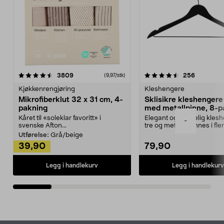
4.5av 5 stjerner
anmeldelser
4.5av 5 stjerner
anmeldels
3809
256
(9,97/stk)
Kjøkkenrengjøring
Kleshengere
Mikrofiberklut 32 x 31 cm, 4-
Sklisikre kleshengere 
pakning
med metallpinne, 8-p
Kåret til «soleklar favoritt» i
Elegant og skikkelig kles
-
svenske Afton...
tre og metall – finnes i fle
Kleshe...
Utførelse:
Grå/beige
39,90
79,90
Legg i handlekurv
Legg i handlekurv