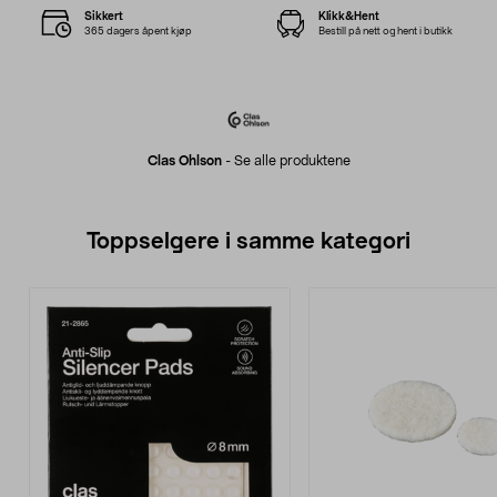
Sikkert
Klikk&Hent
365 dagers åpent kjøp
Bestill på nett og hent i butikk
Clas Ohlson
-
Se alle produktene
Toppselgere i samme kategori