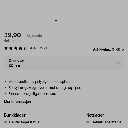
39,90
(3,32/stk)
(inkl. moms)
4.4
(
122
)
Artikkelnr.:
31-3115
Select
Diameter
variant
22 mm
Møbelknotter av polyetylen med spiker.
Beskytter gulv og møbler mot slitasje og riper.
Finnes i forskjellige størrelser.
Mer informasjon
Butikklager
Nettlager
Henter lagerstatus...
Henter lagerstatus...