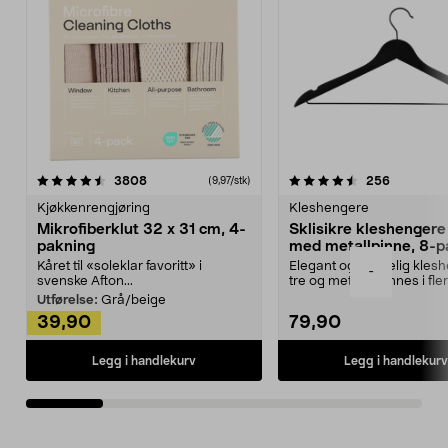
4.5av 5 stjerner
anmeldelser
4.5av 5 stjerner
anmeldels
3808
256
(9,97/stk)
Kjøkkenrengjøring
Kleshengere
Mikrofiberklut 32 x 31 cm, 4-
Sklisikre kleshengere 
pakning
med metallpinne, 8-p
Kåret til «soleklar favoritt» i
Elegant og skikkelig kles
-
svenske Afton...
tre og metall – finnes i fle
Kleshe...
Utførelse:
Grå/beige
39,90
79,90
Legg i handlekurv
Legg i handlekurv