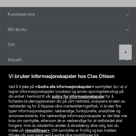
Bunntekst
Kundeservice
Min konto
Om
Product
+
quantity
Aktuelt
Våre selskaper
Vi bruker informasjonskapsler hos Clas Ohlson
Ved å trykke på
«Godta alle informasjonskapsler»
samtykker du i at vi
Finn din butikk
lagrer informasjonskapsler (cookies) og annen sporingsteknologi på
din enhet i henhold til vår
policy for informasjonskapsler
for å
forbedre brukeropplevelsen din på vårt nettsted, analysere bruken av
SE
NO
FI
nettstedet og for å tilpasse våre markedsføringstiltak. Vi bruker fire
typer informasjonskapsler: nødvendige, funksjonelle, analytiske og
annonserelaterte. For nødvendige informasjonskapsler er det ikke noe
krav om samtykke, ettersom de er nødvendige for at nettstedet skal
fungere. Hvis du istedenfor ønsker å skreddersy dine valg, kan du
trykke på
«Innstillinger»
. Ditt samtykke er frivillig og kan trekkes
tilbake når som helst ved å endre dine innstillinger for