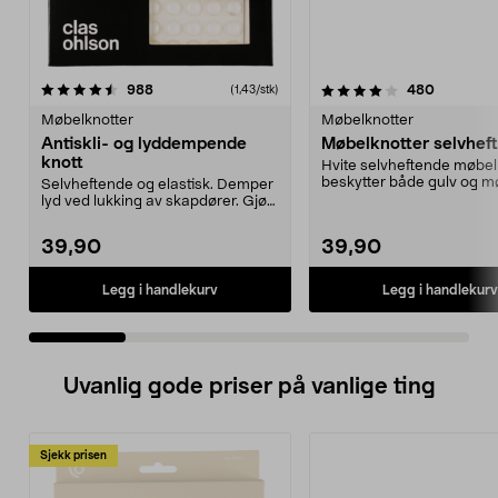
4.0 av 5 stjerner
anmeldelser
4.5 av 5 stjerner
anmeldel
988
480
(1,43/stk)
Møbelknotter
Møbelknotter
Antiskli- og lyddempende
Møbelknotter selvhef
knott
Hvite selvheftende møbel
beskytter både gulv og mø
Selvheftende og elastisk. Demper
Sett med 30 stk...
lyd ved lukking av skapdører. Gjør
at mindre gj...
39,90
39,90
Legg i handlekurv
Legg i handlekurv
Uvanlig gode priser på vanlige ting
Sjekk prisen