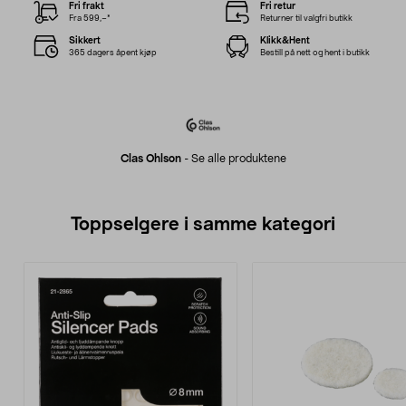
Fri frakt
Fri retur
Fra 599,–*
Returner til valgfri butikk
Sikkert
Klikk&Hent
365 dagers åpent kjøp
Bestill på nett og hent i butikk
Clas Ohlson
-
Se alle produktene
Toppselgere i samme kategori