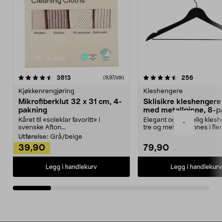
4.5av 5 stjerner
anmeldelser
4.5av 5 stjerner
anmeldels
3813
256
(9,97/stk)
Kjøkkenrengjøring
Kleshengere
Mikrofiberklut 32 x 31 cm, 4-
Sklisikre kleshengere 
pakning
med metallpinne, 8-p
Kåret til «soleklar favoritt» i
Elegant og skikkelig kles
-
svenske Afton...
tre og metall – finnes i fle
Kleshe...
Utførelse:
Grå/beige
39,90
79,90
Legg i handlekurv
Legg i handlekurv