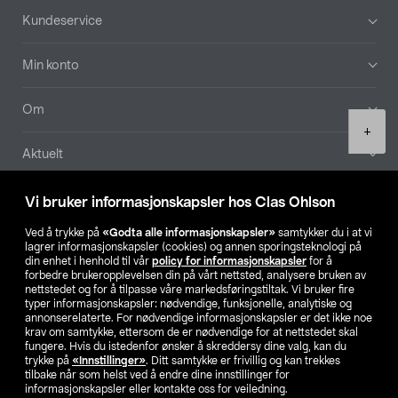
Bunntekst
Kundeservice
Min konto
Om
Product
+
quantity
Aktuelt
Våre selskaper
Vi bruker informasjonskapsler hos Clas Ohlson
Ved å trykke på
«Godta alle informasjonskapsler»
samtykker du i at vi
Finn din butikk
lagrer informasjonskapsler (cookies) og annen sporingsteknologi på
din enhet i henhold til vår
policy for informasjonskapsler
for å
forbedre brukeropplevelsen din på vårt nettsted, analysere bruken av
SE
NO
FI
nettstedet og for å tilpasse våre markedsføringstiltak. Vi bruker fire
typer informasjonskapsler: nødvendige, funksjonelle, analytiske og
annonserelaterte. For nødvendige informasjonskapsler er det ikke noe
krav om samtykke, ettersom de er nødvendige for at nettstedet skal
fungere. Hvis du istedenfor ønsker å skreddersy dine valg, kan du
trykke på
«Innstillinger»
. Ditt samtykke er frivillig og kan trekkes
tilbake når som helst ved å endre dine innstillinger for
informasjonskapsler eller kontakte oss for veiledning.