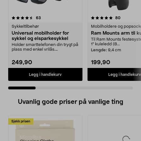
5.0 av 5 stjerner
anmeldelser
4.5 av 5 stjerner
anmeldelse
63
80
Sykkeltilbehør
Mobilholdere og popsock
Universal mobilholder for
Ram Mounts arm til k
sykkel og elsparkesykkel
Til Ram Mounts festesys
1" kuleledd (B...
Holder smarttelefonen din trygt på
plass med enkel vrilås.
Lengde:
9,4 cm
Mobilholder for sykke...
249,90
199,90
Legg i handlekurv
Legg i handlekurv
Uvanlig gode priser på vanlige ting
Sjekk prisen