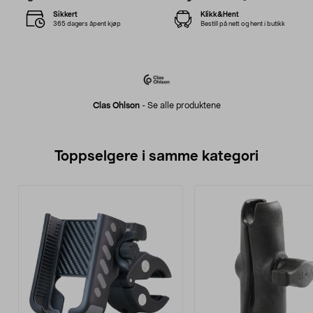
Sikkert
Klikk&Hent
365 dagers åpent kjøp
Bestill på nett og hent i butikk
Clas Ohlson
-
Se alle produktene
Toppselgere i samme kategori