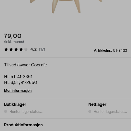
79,00
(inkl. moms)
4.2
(
17
)
Artikkelnr.:
51-3423
Til vedkløyver Cocraft:
HL 5T, 41-2361
HL 6,5T, 41-2650
Mer informasjon
Butikklager
Nettlager
Henter lagerstatus...
Henter lagerstatus...
Produktinformasjon