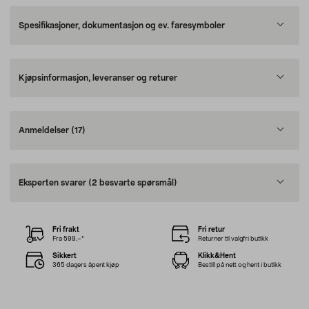
Spesifikasjoner, dokumentasjon og ev. faresymboler
Kjøpsinformasjon, leveranser og returer
Anmeldelser
(17)
Eksperten svarer
(2 besvarte spørsmål)
Fri frakt
Fri retur
Fra 599,–*
Returner til valgfri butikk
Sikkert
Klikk&Hent
365 dagers åpent kjøp
Bestill på nett og hent i butikk