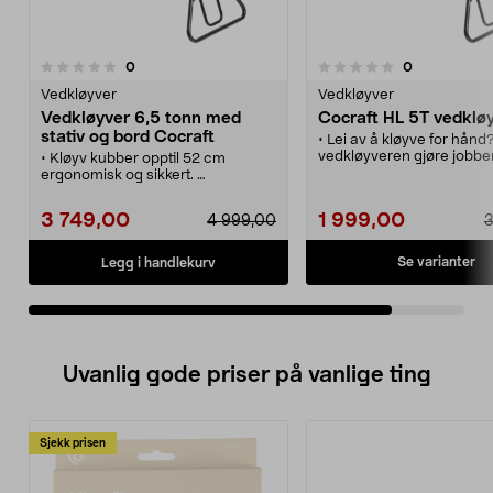
anmeldelser
anmeldelser
0
0
0.0 av 5 stjerner
Vedkløyver
Vedkløyver
Vedkløyver 6,5 tonn med
Cocraft HL 5T vedklø
stativ og bord Cocraft
• Lei av å kløyve for hånd
vedkløyveren gjøre jobbe
• Kløyv kubber opptil 52 cm
deg.
ergonomisk og sikkert.
• Praktisk kløyver med
• Cocraft vedkløyver 6,5 tonn –
kløyvelengde opptil 52 cm
med stativ, oppsamlingsbord og
3 749,00
1 999,00
4 999,00
3
• Beskyttelsesdeksel – ek
beskyttelsesdeksel.
sikker kløyving.
• Elektrisk vedkløyver – en rask vei
• Automatisk retur.
til egen ved for peisen eller
Se varianter
Legg i handlekurv
bålpannen.
• Sikker og brukervennlig
vedkløyver med automatisk retur
og stativ med hjul.
• Kapasitet: Diameter: 50–250
mm. Lengde: 15–52 cm.
Uvanlig gode priser på vanlige ting
Sjekk prisen