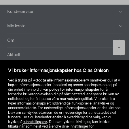
Bunntekst
Kundeservice
Min konto
Om
Product
+
quantity
Aktuelt
Våre selskaper
Vi bruker informasjonskapsler hos Clas Ohlson
Ved å trykke på
«Godta alle informasjonskapsler»
samtykker du i at vi
Finn din butikk
lagrer informasjonskapsler (cookies) og annen sporingsteknologi på
din enhet i henhold til vår
policy for informasjonskapsler
for å
forbedre brukeropplevelsen din på vårt nettsted, analysere bruken av
SE
NO
FI
nettstedet og for å tilpasse våre markedsføringstiltak. Vi bruker fire
typer informasjonskapsler: nødvendige, funksjonelle, analytiske og
annonserelaterte. For nødvendige informasjonskapsler er det ikke noe
krav om samtykke, ettersom de er nødvendige for at nettstedet skal
fungere. Hvis du istedenfor ønsker å skreddersy dine valg, kan du
trykke på
«Innstillinger»
. Ditt samtykke er frivillig og kan trekkes
tilbake når som helst ved å endre dine innstillinger for