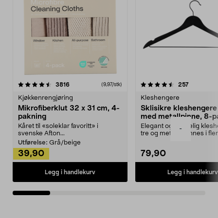
4.5av 5 stjerner
anmeldelser
4.5av 5 stjerner
anmeldels
3816
257
(9,97/stk)
Kjøkkenrengjøring
Kleshengere
Mikrofiberklut 32 x 31 cm, 4-
Sklisikre kleshengere 
pakning
med metallpinne, 8-p
Kåret til «soleklar favoritt» i
Elegant og skikkelig kles
-
svenske Afton...
tre og metall – finnes i fle
Kleshe...
Utførelse:
Grå/beige
39,90
79,90
Legg i handlekurv
Legg i handlekurv