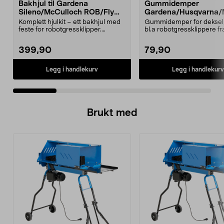
Bakhjul til Gardena
Gummidemper
Sileno/McCulloch ROB/Flymo
Gardena/Husqvarna/
Easilife
ch/Flymo
Komplett hjulkit – ett bakhjul med
Gummidemper for deksel,
feste for robotgressklipper.
bl.a robotgressklippere fr
Bakhjul – reserv...
Gardena, Flymo og McC..
399,90
79,90
Legg i handlekurv
Legg i handlekurv
Brukt med