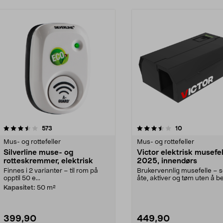
3.5 av 5 stjerner
anmeldelser
3.5 av 5 stjerner
anmeldelser
573
10
Mus- og rottefeller
Mus- og rottefeller
Silverline muse- og
Victor elektrisk musefe
rotteskremmer, elektrisk
2025, innendørs
Finnes i 2 varianter – til rom på
Brukervennlig musefelle – se
opptil 50 e...
åte, aktiver og tøm uten å b
skadedyret....
Kapasitet:
50 m²
399,90
449,90