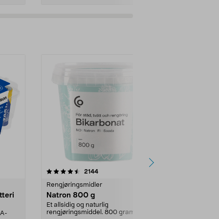
er
4.0av 5 stjerner
anmeldelser
4.5
2144
4
Rengjøringsmidler
Levende lys
tteri
Natron 800 g
Telys, 50 st
Et allsidig og naturlig
100 % stearin.
rengjøringsmiddel. 800 gram
AA-