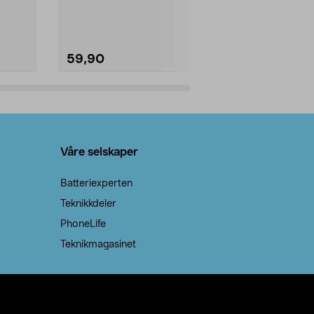
natron – til rengjøring både...
59,90
69,90
Legg i handlekurv
Legg 
Våre selskaper
Batteriexperten
Teknikkdeler
PhoneLife
Teknikmagasinet