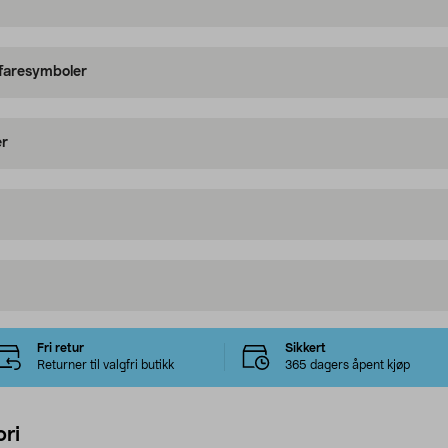
 faresymboler
er
Fri retur
Sikkert
Returner til valgfri butikk
365 dagers åpent kjøp
ri