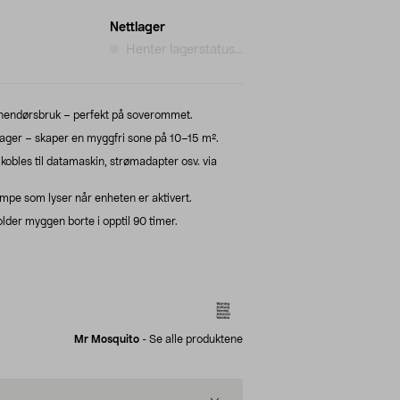
Nettlager
Henter lagerstatus...
innendørsbruk – perfekt på soverommet.
er – skaper en myggfri sone på 10–15 m².
kobles til datamaskin, strømadapter osv. via
mpe som lyser når enheten er aktivert.
lder myggen borte i opptil 90 timer.
Mr Mosquito
-
Se alle produktene