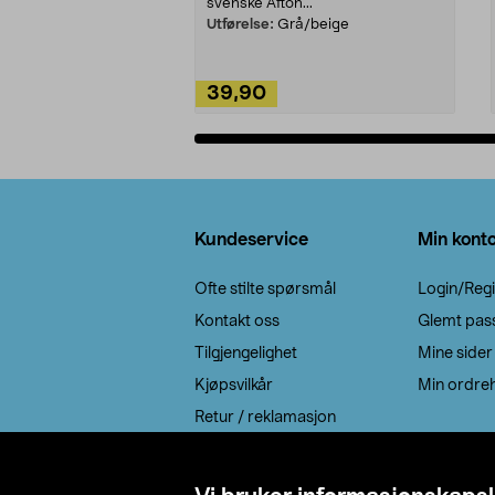
svenske Afton...
Utførelse:
Grå/beige
39,90
Legg i handlekurv
Bunntekst
Kundeservice
Min kont
Ofte stilte spørsmål
Login/Regi
Kontakt oss
Glemt pas
Tilgjengelighet
Mine sider
Kjøpsvilkår
Min ordreh
Retur / reklamasjon
EE-avfall
Cookie policy