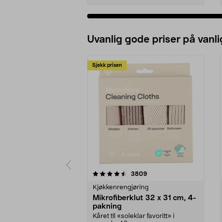
Uvanlig gode priser på vanli
Sjekk prisen
5av 5 stjerner
4.5av 5 stjerner
anmeldelser
3809
Kjøkkenrengjøring
Mikrofiberklut 32 x 31 cm, 4-
pakning
Kåret til «soleklar favoritt» i