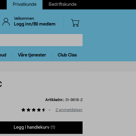
Privatkunde
Bedriftskunde
Velkommen
Logg inn/Bli medlem
bud
Våre tjenester
Club Clas
C
Artikkelnr.:
31-9818-2
2
anmeldelser
Legg i handlekurv
(1)