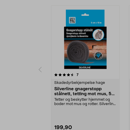
5 av 5 stjerner
3.5 av 5 stjerner
anmeldelser
7
Skadedyrbekjempelse hage
Silverline gnagerstopp
stålnett, tetting mot mus, 5
cm x 10 m
Tetter og beskytter hjemmet og
boder mot mus og rotter. Silverline
gnagerstopp –...
199,90