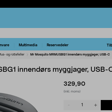
rnvare
Multimedia
Reservedeler
Til
us- og rottefeller
Mr Mosquito MRMUSBG1 innendørs myggjager, USB-C
BG1 innendørs myggjager, USB-
329,90
(inkl. moms)
Product
quantity