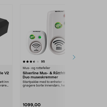
3.5 av 5 stjerner
anmeldelser
3.5
95
1
Mus- og rottefeller
Mus- og rottef
lle V2
Silverline Mus- & Råttfritt
Silverline M
Duo museskremmer
MR50 batte
museskre
tt inn
Startpakke med to enheter – hold
Hold mus og r
erøre
gnagere borte innendørs, helt
av lydteknolog
uten rotte- eller...
Råttfritt M...
1099,00
799,00