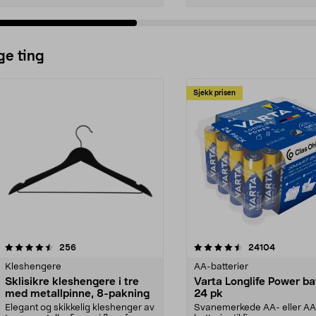
ge ting
Sjekk prisen
4.5av 5 stjerner
anmeldelser
4.5av 5 stjerner
anmeldels
256
24104
Kleshengere
AA-batterier
Sklisikre kleshengere i tre
Varta Longlife Power ba
med metallpinne, 8-pakning
24 pk
Elegant og skikkelig kleshenger av
Svanemerkede AA- eller A