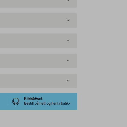
Klikk&Hent
Bestill på nett og hent i butikk