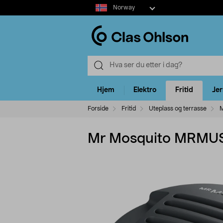
Select
Norway
market
Hjem
Elektro
Fritid
Je
Forside
Fritid
Uteplass og terrasse
M
Mr Mosquito MRMUS