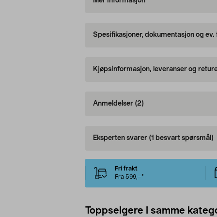
Mer informasjon
Spesifikasjoner, dokumentasjon og ev.
Kjøpsinformasjon, leveranser og retur
Anmeldelser
(2)
Eksperten svarer
(1 besvart spørsmål)
Fri frakt
Fra 599,–*
Toppselgere i samme katego