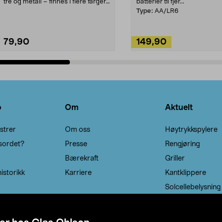
tre og metall – finnes i flere farger.
batterier til fjer...
Kleshe...
Type:
AA/LR6
79,90
149,90
Legg i handlekurv
Legg i handlekurv
o
Om
Aktuelt
strer
Om oss
Høytrykkspylere
sordet?
Presse
Rengjøring
Bærekraft
Griller
istorikk
Karriere
Kantklippere
Solcellebelysning