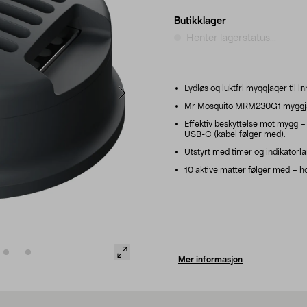
Butikklager
Henter lagerstatus...
Lydløs og luktfri myggjager til 
Mr Mosquito MRM230G1 myggjag
Effektiv beskyttelse mot mygg – 
USB-C (kabel følger med).
Utstyrt med timer og indikatorla
10 aktive matter følger med – ho
Mer informasjon