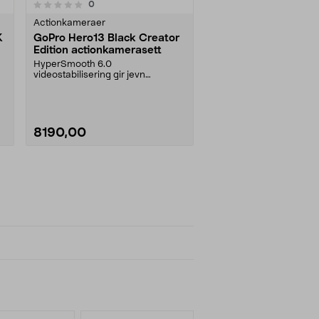
anmeldelser
0
Actionkameraer
K
GoPro Hero13 Black Creator
Edition actionkamerasett
HyperSmooth 6.0
videostabilisering gir jevn
bildekvalitet, også i bevegelse.
GoP....
8190,00