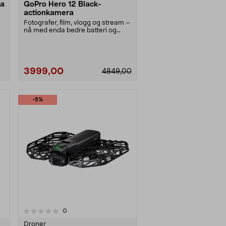
ra
GoPro Hero 12 Black-
actionkamera
Fotografer, film, vlogg og stream –
nå med enda bedre batteri og
videostabiliser....
3999,00
4849,00
-5%
anmeldelser
0
Droner