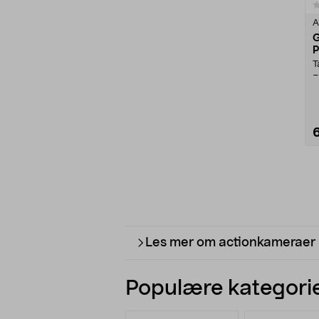
0.0 av 5 stjerner
A
G
P
T
–
t
Les mer om actionkameraer
Populære kategorie