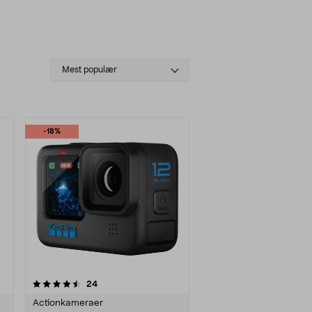
Select
Mest populær
sorting
-18%
anmeldelser
24
Actionkameraer