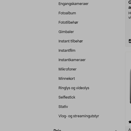
G
Engangskameraer
a
t
Fotoalbum
H
v
b
Fototilbehør
G
Gimbaler
Instant tilbehør
Instantfilm
Instantkameraer
Mikrofoner
Minnekort
Ringlys og videolys
Selfiestick
Stativ
Vlog- og streamingutstyr
5.0 av 5 stjerner
A