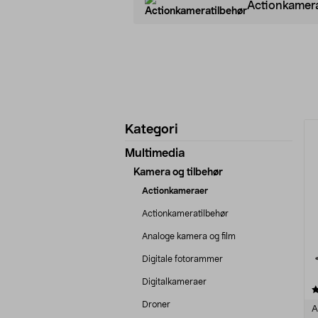
Actionkamera
Avgrens
P
Kategori
produkter
Multimedia
Kamera og tilbehør
Actionkameraer
Actionkameratilbehør
Analoge kamera og film
Digitale fotorammer
Digitalkameraer
5.0 av 5 stjerner
Droner
A