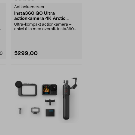
Actionkameraer
Insta360 GO Ultra
actionkamera 4K Arctic
White
Ultra-kompakt actionkamera –
v
enkel å ta med overalt. Insta360
GO Ultra filmer i ....
5299,00
00