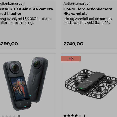
ctionkameraer
Actionkameraer
nsta360 X4 Air 360-kamera
GoPro Hero actionkamera
ed tilbehør
4K, vanntett
ang eventyret i 8K 360° – ekstra
Lite og vanntett actionkamera
atteri, selfiepinne og
med svært lav vekt (bare 86
insebeskytter inklude....
gram). GoPro Hero – ac....
5299,00
2749,00
-11%
4.0 av 5 stjerner
anmeldelser
1
anmeldelser
0
0.0 av 5 stjerner