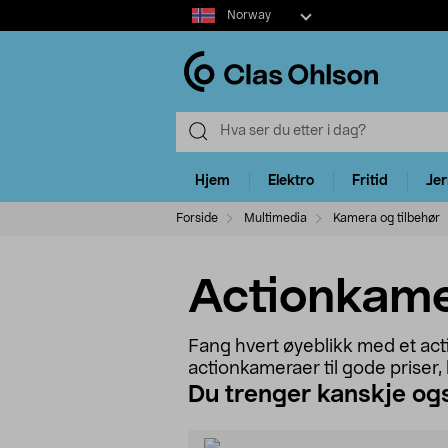
Select
Norway
market
Hjem
Elektro
Fritid
Je
Forside
Multimedia
Kamera og tilbehør
Actionkam
Fang hvert øyeblikk med et actio
actionkameraer til gode priser
Du trenger kanskje og