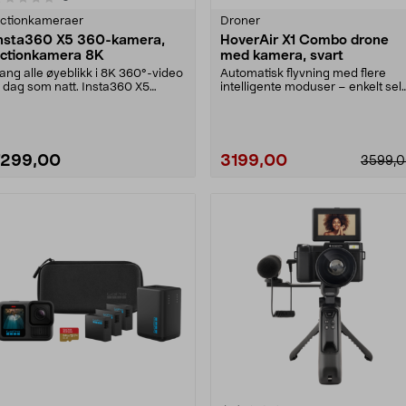
ctionkameraer
Droner
nsta360 X5 360-kamera,
HoverAir X1 Combo drone
ctionkamera 8K
med kamera, svart
ang alle øyeblikk i 8K 360°-video
Automatisk flyvning med flere
 dag som natt. Insta360 X5
intelligente moduser – enkelt sel
ctionkamera med ....
for nybegynnere....
7299,00
3199,00
3599,