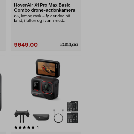
HoverAir X1 Pro Max Basic
Combo drone-actionkamera
8K, lett og rask – følger deg på
land, i luften og i vann med
kollisjonsbesyttel....
9649,00
10199,00
anmeldelser
1