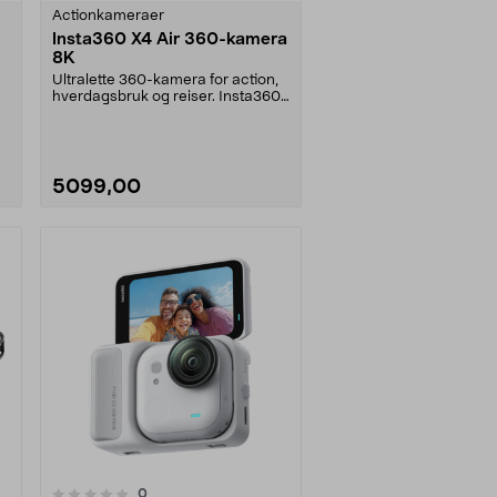
Actionkameraer
Insta360 X4 Air 360-kamera
8K
Ultralette 360-kamera for action,
hverdagsbruk og reiser. Insta360
X4 Air – ta o....
5099,00
anmeldelser
0