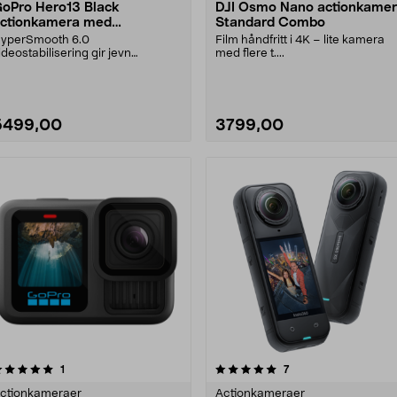
oPro Hero13 Black
DJI Osmo Nano actionkame
ctionkamera med
Standard Combo
ilbehørspakke.
yperSmooth 6.0
Film håndfritt i 4K – lite kamera
ideostabilisering gir jevn
med flere t....
ildekvalitet, også i bevegelse.
oP....
5499,00
3799,00
Se varianter
5.0 av 5 stjerner
anmeldelser
anmeldelser
1
7
0.0 av 5 stjerner
ctionkameraer
Actionkameraer