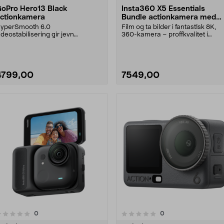
oPro Hero13 Black
Insta360 X5 Essentials
ctionkamera
Bundle actionkamera med
tilbehør
yperSmooth 6.0
Film og ta bilder i fantastisk 8K,
ideostabilisering gir jevn
360-kamera – proffkvalitet i
ildekvalitet, også ved bevegelse.
lommeformat. Ins....
....
4799,00
7549,00
5.0 av 5 stjerner
anmeldelser
anmeldelser
0
0
0.0 av 5 stjerner