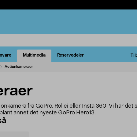
rnvare
Multimedia
Reservedeler
Til
Actionkameraer
eraer
nkamera fra GoPro, Rollei eller Insta 360. Vi har det s
, blant annet det nyeste GoPro Hero13.
så