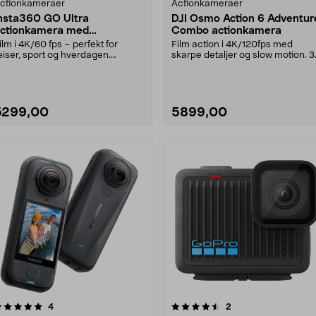
ctionkameraer
Actionkameraer
nsta360 GO Ultra
DJI Osmo Action 6 Adventur
ctionkamera med
Combo actionkamera
agnetfeste
ilm i 4K/60 fps – perfekt for
Film action i 4K/120fps med
eiser, sport og hverdagen.
skarpe detaljer og slow motion. 3
nsta360 actionkamera....
batterier, ladehub....
5299,00
5899,00
4.5 av 5 stjerner
anmeldelser
anmeldelser
4
2
0.0 av 5 stjerner