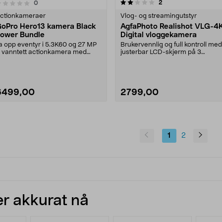
2.0 av 5 stjerner
anmeldelser
2
anmeldelser
0
0.0 av 5 stjerner
ctionkameraer
Vlog- og streamingutstyr
oPro Hero13 kamera Black
AgfaPhoto Realishot VLG-4
ower Bundle
Digital vloggekamera
a opp eventyr i 5.3K60 og 27 MP
Brukervennlig og full kontroll med
 vanntett actionkamera med
justerbar LCD-skjerm på 3
ilbehør. GoPro Her....
tommer. AgfaPhoto R....
6499,00
2799,00
1
2
r akkurat nå