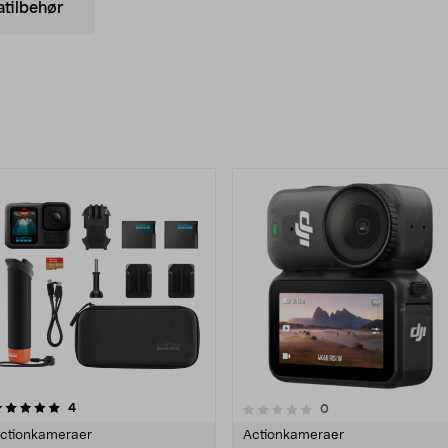
tilbehør
rodukter
anmeldelser
4.5 av 5 stjerner
4
anmeldelser
0
0.0 av 5 stjerner
ctionkameraer
Actionkameraer