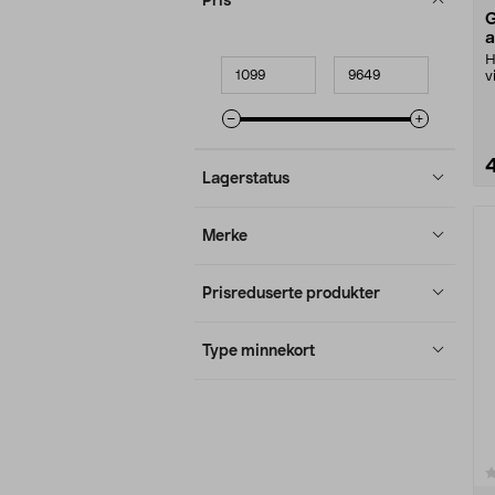
Pris
G
a
H
Minpris
Makspris
v
b
G
Lagerstatus
Merke
Prisreduserte produkter
Type minnekort
0.0 av 5 stjerner