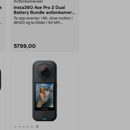
Actionkameraer
e
Insta360 Ace Pro 2 Dual
Battery Bundle actionkamera
8K
Ta opp eventyr i 8K, slow motion i
4K120 og ta bilder i 50 MP.
Insta360 Ace Pro ....
5799,00
anmeldelser
0