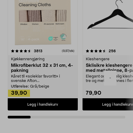
4.5av 5 stjerner
anmeldelser
4.5av 5 stjerner
anmeldels
3813
256
(9,97/stk)
Kjøkkenrengjøring
Kleshengere
Mikrofiberklut 32 x 31 cm, 4-
Sklisikre kleshengere 
pakning
med metallpinne, 8-p
Kåret til «soleklar favoritt» i
Elegant og skikkelig kles
-
svenske Afton...
tre og metall – finnes i fle
Kleshe...
Utførelse:
Grå/beige
39,90
79,90
Legg i handlekurv
Legg i handlekurv