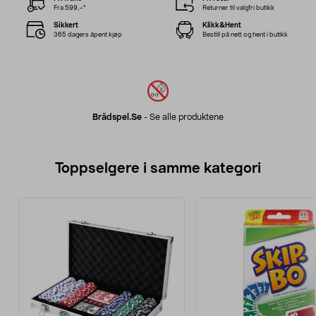
Fra 599,–*
Returner til valgfri butikk
Sikkert
Klikk&Hent
365 dagers åpent kjøp
Bestill på nett og hent i butikk
Brädspel.se
-
Se alle produktene
Toppselgere i samme kategori