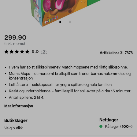
299,90
(inkl. moms)
5.0
(
2
)
Artikkelnr.:
31-7676
Hvem har spist slikkepinnene? Match mopsene med riktig slikkepinne.
Mums Mops – et morsomt brettspill som trener barnas hukommelse og
konsentrasjon.
Lett å lære – selskapsspill for yngre spillere og hele familien.
Raskt og underholdende – familiespill for spilløkter på cirka 15 minutter.
Antall spillere: 2 til 4.
Mer informasjon
Nettlager
Butikklager
På lager
(100+)
Velg butikk