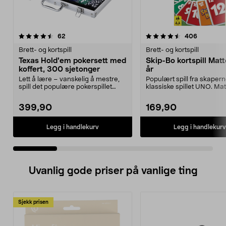
4.5 av 5 stjerner
anmeldelser
4.5 av 5 stjerner
anmeldel
62
406
Brett- og kortspill
Brett- og kortspill
Texas Hold'em pokersett med
Skip-Bo kortspill Matte
koffert, 300 sjetonger
år
Lett å lære – vanskelig å mestre,
Populært spill fra skapern
spill det populære pokerspillet
klassiske spillet UNO. Mat
hjemme. Texas ...
Bo – et ra...
399,90
169,90
Legg i handlekurv
Legg i handlekurv
Uvanlig gode priser på vanlige ting
Sjekk prisen