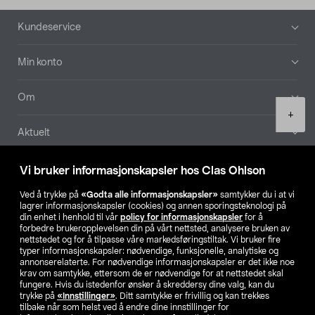
Bunntekst
Kundeservice
Min konto
Om
Product
+
quantity
Aktuelt
Våre selskaper
Vi bruker informasjonskapsler hos Clas Ohlson
Ved å trykke på
«Godta alle informasjonskapsler»
samtykker du i at vi
Finn din butikk
lagrer informasjonskapsler (cookies) og annen sporingsteknologi på
din enhet i henhold til vår
policy for informasjonskapsler
for å
forbedre brukeropplevelsen din på vårt nettsted, analysere bruken av
SE
NO
FI
nettstedet og for å tilpasse våre markedsføringstiltak. Vi bruker fire
typer informasjonskapsler: nødvendige, funksjonelle, analytiske og
annonserelaterte. For nødvendige informasjonskapsler er det ikke noe
krav om samtykke, ettersom de er nødvendige for at nettstedet skal
fungere. Hvis du istedenfor ønsker å skreddersy dine valg, kan du
trykke på
«Innstillinger»
. Ditt samtykke er frivillig og kan trekkes
tilbake når som helst ved å endre dine innstillinger for