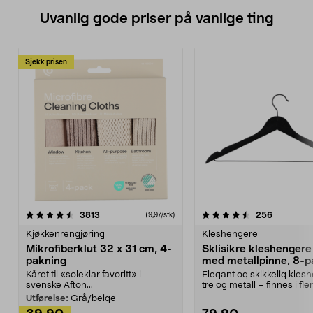
Uvanlig gode priser på vanlige ting
Sjekk prisen
4.5av 5 stjerner
anmeldelser
4.5av 5 stjerner
anmeldels
3813
256
(9,97/stk)
Kjøkkenrengjøring
Kleshengere
Mikrofiberklut 32 x 31 cm, 4-
Sklisikre kleshengere 
pakning
med metallpinne, 8-p
Kåret til «soleklar favoritt» i
Elegant og skikkelig kles
svenske Afton...
tre og metall – finnes i fle
Kleshe...
Utførelse:
Grå/beige