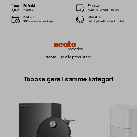
Fri frakt
Fri retur
Fra 599,–*
Returner til valgfri butikk
Sikkert
Klikk&Hent
365 dagers åpent kjøp
Bestill på nett og hent i butikk
Neato
-
Se alle produktene
Toppselgere i samme kategori