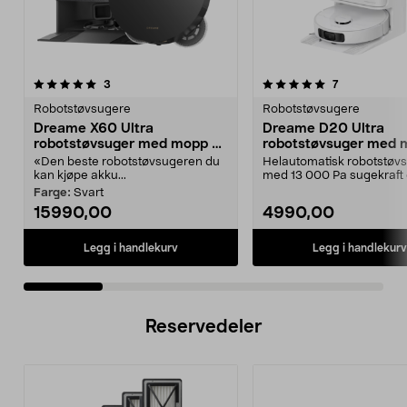
5.0 av 5 stjerner
anmeldelser
5.0 av 5 stjerner
anmeldelser
3
7
Robotstøvsugere
Robotstøvsugere
Dreame X60 Ultra
Dreame D20 Ultra
robotstøvsuger med mopp og
robotstøvsuger med 
selvtømming
hvit
«Den beste robotstøvsugeren du
Helautomatisk robotstøv
kan kjøpe akku...
med 13 000 Pa sugekraft
automatisk mopping. Drea
Farge:
Svart
15990,00
4990,00
Legg i handlekurv
Legg i handlekurv
Reservedeler