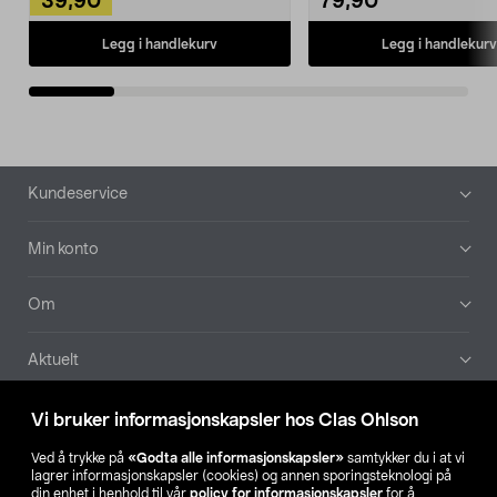
39,90
79,90
Legg i handlekurv
Legg i handlekurv
Bunntekst
Kundeservice
Min konto
Om
Aktuelt
Våre selskaper
Vi bruker informasjonskapsler hos Clas Ohlson
Ved å trykke på
«Godta alle informasjonskapsler»
samtykker du i at vi
Finn din butikk
lagrer informasjonskapsler (cookies) og annen sporingsteknologi på
din enhet i henhold til vår
policy for informasjonskapsler
for å