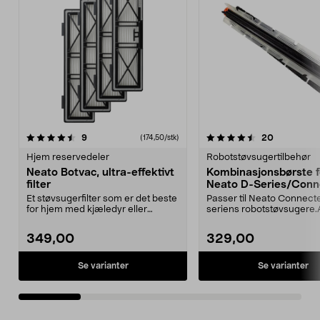
4.5av 5 stjerner
anmeldelser
5.0av 5 stjerner
anmeldelse
9
20
(174,50/stk)
Hjem reservedeler
Robotstøvsugertilbehør
Neato Botvac, ultra-effektivt
Kombinasjonsbørste f
filter
Neato D-Series/Conn
Et støvsugerfilter som er det beste
Passer til Neato Connect
for hjem med kjæledyr eller
seriens robotstøvsugere.A
allergikere. Pas...
945-0305 erstatte...
349,00
329,00
Se varianter
Se varianter