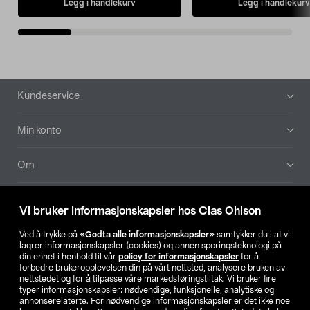
Legg i handlekurv
Legg i handlekurv
Bunntekst
Kundeservice
Min konto
Om
Aktuelt
Vi bruker informasjonskapsler hos Clas Ohlson
Våre selskaper
Ved å trykke på
«Godta alle informasjonskapsler»
samtykker du i at vi
lagrer informasjonskapsler (cookies) og annen sporingsteknologi på
din enhet i henhold til vår
policy for informasjonskapsler
for å
Finn din butikk
forbedre brukeropplevelsen din på vårt nettsted, analysere bruken av
nettstedet og for å tilpasse våre markedsføringstiltak. Vi bruker fire
typer informasjonskapsler: nødvendige, funksjonelle, analytiske og
annonserelaterte. For nødvendige informasjonskapsler er det ikke noe
SE
NO
FI