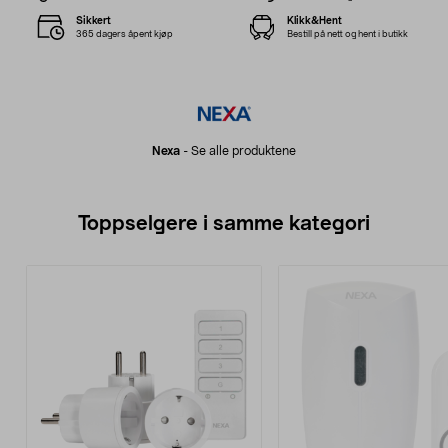
Sikkert
Klikk&Hent
365 dagers åpent kjøp
Bestill på nett og hent i butikk
Nexa
-
Se alle produktene
Toppselgere i samme kategori