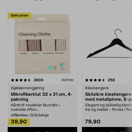
Sjekk prisen
4.5av 5 stjerner
anmeldelser
4.5av 5 stjerner
anmeldels
3809
256
(9,97/stk)
Kjøkkenrengjøring
Kleshengere
Mikrofiberklut 32 x 31 cm, 4-
Sklisikre kleshengere 
pakning
med metallpinne, 8-p
Kåret til «soleklar favoritt» i
Elegant og skikkelig kles
svenske Afton...
tre og metall – finnes i fle
Kleshe...
Utførelse:
Grå/beige
39,90
79,90