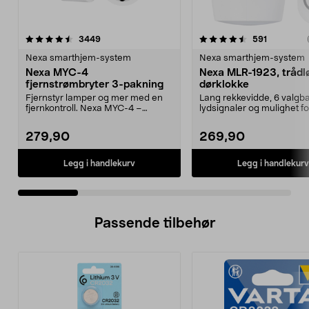
4.5 av 5 stjerner
anmeldelser
4.5 av 5 stjerner
anmeldels
3449
591
Nexa smarthjem-system
Nexa smarthjem-system
Nexa MYC-4
Nexa MLR-1923, trådl
fjernstrømbryter 3-pakning
dørklokke
Fjernstyr lamper og mer med en
Lang rekkevidde, 6 valgb
fjernkontroll. Nexa MYC-4 –
lydsignaler og mulighet fo
lettinstallert sett m...
lysindikasjon. Nexa MLR-..
279,90
269,90
Legg i handlekurv
Legg i handlekurv
Passende tilbehør