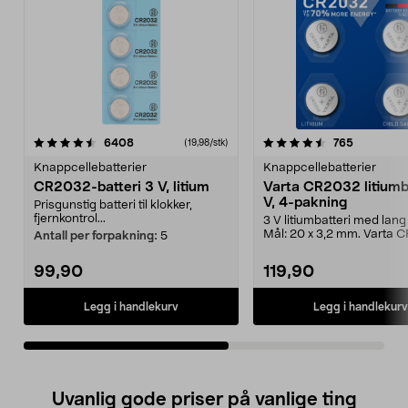
4.5av 5 stjerner
anmeldelser
4.5av 5 stjerner
anmeldels
6408
765
(19,98/stk)
Knappcellebatterier
Knappcellebatterier
CR2032-batteri 3 V, litium
Varta CR2032 litiumb
V, 4-pakning
Prisgunstig batteri til klokker,
fjernkontrol...
3 V litiumbatteri med lang 
Mål: 20 x 3,2 mm. Varta 
Antall per forpakning:
5
knappcellebat...
99,90
119,90
Legg i handlekurv
Legg i handlekurv
Uvanlig gode priser på vanlige ting