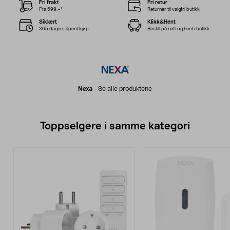
Fri frakt
Fri retur
Fra 599,–*
Returner til valgfri butikk
Sikkert
Klikk&Hent
365 dagers åpent kjøp
Bestill på nett og hent i butikk
Nexa
-
Se alle produktene
Toppselgere i samme kategori