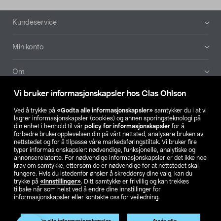
Bunntekst
Kundeservice
Min konto
Om
Vi bruker informasjonskapsler hos Clas Ohlson
Aktuelt
Ved å trykke på
«Godta alle informasjonskapsler»
samtykker du i at vi
lagrer informasjonskapsler (cookies) og annen sporingsteknologi på
Våre selskaper
din enhet i henhold til vår
policy for informasjonskapsler
for å
forbedre brukeropplevelsen din på vårt nettsted, analysere bruken av
nettstedet og for å tilpasse våre markedsføringstiltak. Vi bruker fire
Finn din butikk
typer informasjonskapsler: nødvendige, funksjonelle, analytiske og
annonserelaterte. For nødvendige informasjonskapsler er det ikke noe
krav om samtykke, ettersom de er nødvendige for at nettstedet skal
SE
NO
FI
fungere. Hvis du istedenfor ønsker å skreddersy dine valg, kan du
trykke på
«Innstillinger»
. Ditt samtykke er frivillig og kan trekkes
tilbake når som helst ved å endre dine innstillinger for
informasjonskapsler eller kontakte oss for veiledning.