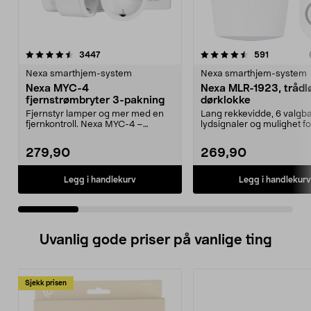
4.5 av 5 stjerner
anmeldelser
4.0 av 5 stjerner
anmeldels
3447
591
Nexa smarthjem-system
Nexa smarthjem-system
Nexa MYC-4
Nexa MLR-1923, trådl
fjernstrømbryter 3-pakning
dørklokke
Fjernstyr lamper og mer med en
Lang rekkevidde, 6 valgb
fjernkontroll. Nexa MYC-4 –
lydsignaler og mulighet fo
lettinstallert sett m...
lysindikasjon. Nexa MLR-..
279,90
269,90
Legg i handlekurv
Legg i handlekurv
Uvanlig gode priser på vanlige ting
Sjekk prisen