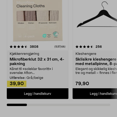
4.5av 5 stjerner
anmeldelser
4.5av 5 stjerner
anmeldels
3808
256
(9,97/stk)
Kjøkkenrengjøring
Kleshengere
Mikrofiberklut 32 x 31 cm, 4-
Sklisikre kleshengere 
pakning
med metallpinne, 8-p
Kåret til «soleklar favoritt» i
Elegant og skikkelig kles
svenske Afton...
tre og metall – finnes i fle
Kleshe...
Utførelse:
Grå/beige
39,90
79,90
Legg i handlekurv
Legg i handlekurv