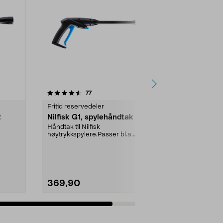
anmeldelser
77
Fritid reservedeler
2
Nilfisk G1, spylehåndtak
Håndtak til Nilfisk
høytrykkspylere.Passer bl.a.
følgende modeller:C 100.7C 105....
369,90
Legg i handlekurv