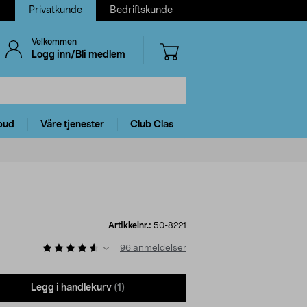
Privatkunde
Bedriftskunde
Velkommen
Logg inn/Bli medlem
bud
Våre tjenester
Club Clas
Artikkelnr.:
50-8221
96
anmeldelser
Legg i handlekurv
(1)