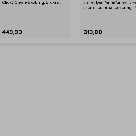
Click&Clean-tilkobling. Brukes
Skumdyse for påføring av et
f.eks. til rengjøring av unde...
skum. Justerbar dosering. P
til kjøretøy ...
449,90
319,00
Legg i handlekurv
Legg i handlekurv