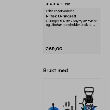
0av 5 stjerner
anmeldelser
130
Fritid reservedeler
Nilfisk O-ringsett
O-ringer til Nilfisk høytrykkspylere
og tilbehør. Inneholder 2 stk. o-
ringer av ...
269,00
Legg i handlekurv
Brukt med