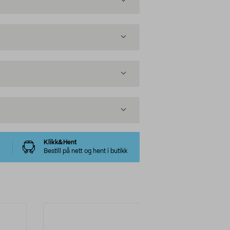
Klikk&Hent
Bestill på nett og hent i butikk