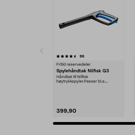
5av 5 stjerner
4.0av 5 stjerner
anmeldelser
96
Fritid reservedeler
Spylehåndtak Nilfisk G3
Håndtak til Nilfisk
høytrykkspyler.Passer bl.a.
følgende modeller:C 120.1C 120.5...
399,90
Legg i handlekurv