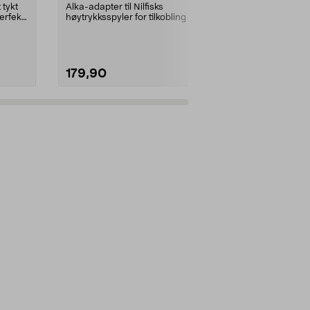
munnstykke. B
 tykt
Alka-adapter til Nilfisks
av understell 
erfekt
høytrykksspyler for tilkobling av
det meste av tilbehø...
179,90
739,00
Legg i handlekurv
Legg 