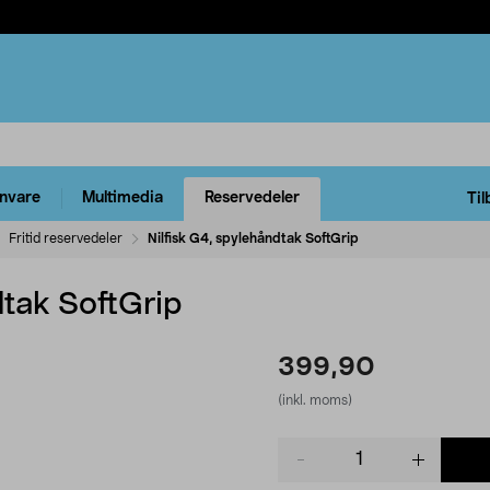
rnvare
Multimedia
Reservedeler
Til
Fritid reservedeler
Nilfisk G4, spylehåndtak SoftGrip
dtak SoftGrip
399,90
(inkl. moms)
Product
quantity