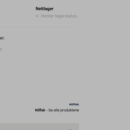
Nettlager
Henter lagerstatus...
er.
r:
Nilfisk
-
Se alle produktene