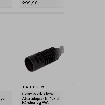
299,90
399,90
4.5av 5 stjerner
anmeldelser
4.0
59
1
Høytrykkspylertilbehør
Høytrykkspyle
yer,
Alka adapter Nilfisk til
Nilfisk und
Kärcher og AVA
Underspyling