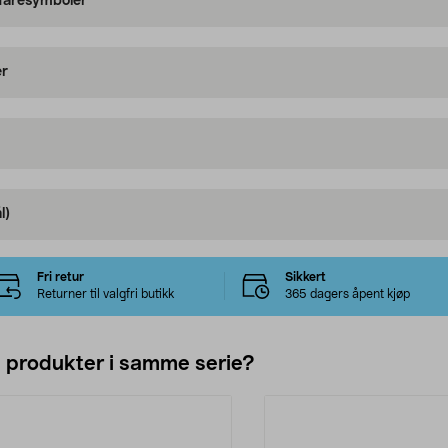
 faresymboler
er
l)
Fri retur
Sikkert
Returner til valgfri butikk
365 dagers åpent kjøp
e produkter i samme serie?