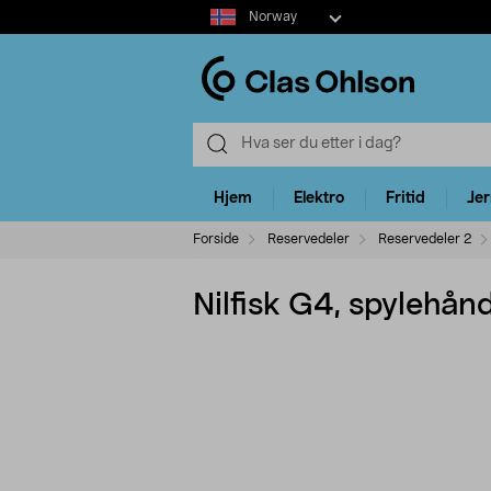
Select
Norway
market
Hjem
Elektro
Fritid
Je
Forside
Reservedeler
Reservedeler 2
Nilfisk G4, spylehån