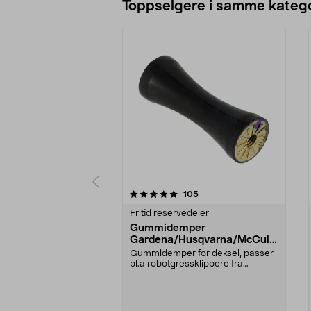
Toppselgere i samme katego
0 av 5 stjerner
5.0 av 5 stjerner
anmeldelser
105
Fritid reservedeler
Gummidemper
Gardena/Husqvarna/McCullo
ch/Flymo
Gummidemper for deksel, passer
bl.a robotgressklippere fra
Gardena, Flymo og McC...