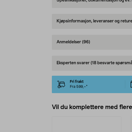
Spesifikasjoner, dokumentasjon og ev.
Kjøpsinformasjon, leveranser og retur
Anmeldelser
(96)
Eksperten svarer
(18 besvarte spørsmå
Fri frakt
Fra 599,–*
Vil du komplettere med fler