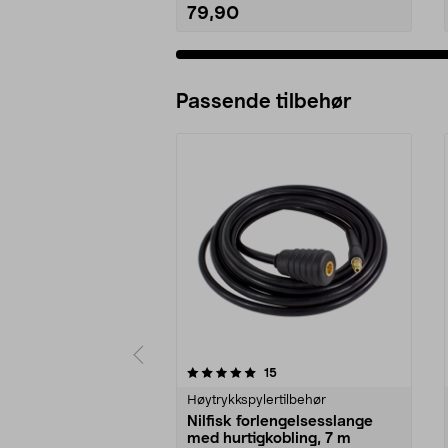
79,90
Passende tilbehør
0av 5 stjerner
4.0av 5 stjerner
anmeldelser
15
Høytrykkspylertilbehør
Nilfisk forlengelsesslange
med hurtigkobling, 7 m