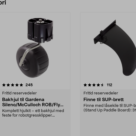
ri
4.5 av 5 stjerner
anmeldelser
5.0 av 5 stjerner
anmeldelser
245
112
Fritid reservedeler
Fritid reservedeler
Bakhjul til Gardena
Finne til SUP-brett
Sileno/McCulloch ROB/Flymo
Finne med låsekile til SUP-b
Easilife
(Stand Up Paddle Board): 3
Komplett hjulkit – ett bakhjul med
974331-2059, E11 Pa...
feste for robotgressklipper.
Bakhjul – reserv...