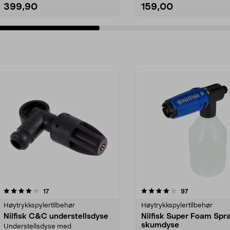
399,90
159,00
4.0av 5 stjerner
anmeldelser
4.0av 5 stjerner
anmeldelser
17
97
Høytrykkspylertilbehør
Høytrykkspylertilbehør
Nilfisk C&C understellsdyse
Nilfisk Super Foam Spra
skumdyse
Understellsdyse med