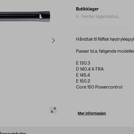
Butikklager
Henter lagerstatus...
Håndtak til Nilfisk høytrykkspyl
Passer bl.a. følgende modelle
E 130.3
D 140.4 X-TRA
E 145.4
E 150.2
Core 150 Powercontrol
Mer informasjon