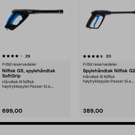
4.5av 5 stjerner
anmeldelser
4.5av 5 stjerner
anmeldelser
29
20
Fritid reservedeler
Fritid reservedeler
Nilfisk G5, spylehåndtak
Spylehåndtak Nilfisk G
SoftGrip
Håndtak til Nilfisk
høytrykkspyler.Passer bl.a.
Håndtak til Nilfisk
følgende modeller:C 100.5C
høytrykkspyler.Passer bl.a.
100.6...
følgende modeller:Premium
180Pre...
699,00
389,00
Legg i handlekurv
Legg i handlekurv