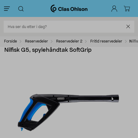
Forside
Reservedeler
Reservedeler 2
Fritid reservedeler
Nilf
Nilfisk G5, spylehåndtak SoftGrip