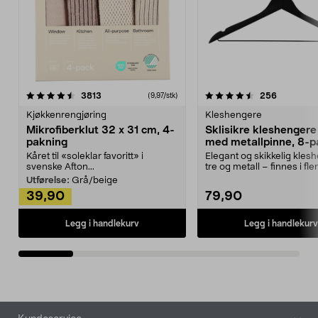
4.5av 5 stjerner
anmeldelser
4.5av 5 stjerner
anmeldels
3813
256
(9,97/stk)
Kjøkkenrengjøring
Kleshengere
Mikrofiberklut 32 x 31 cm, 4-
Sklisikre kleshengere 
pakning
med metallpinne, 8-p
Kåret til «soleklar favoritt» i
Elegant og skikkelig kles
svenske Afton...
tre og metall – finnes i fle
Kleshe...
Utførelse:
Grå/beige
39,90
79,90
Legg i handlekurv
Legg i handlekurv
Bunntekst