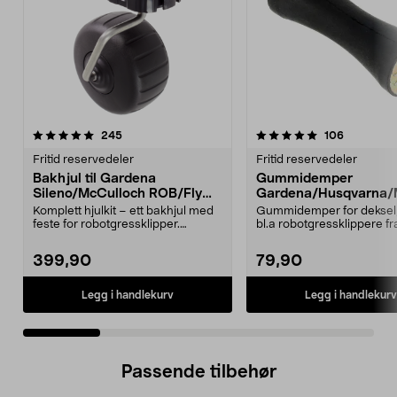
5.0 av 5 stjerner
anmeldelser
4.5 av 5 stjerner
anmeldels
245
106
Fritid reservedeler
Fritid reservedeler
Bakhjul til Gardena
Gummidemper
Sileno/McCulloch ROB/Flymo
Gardena/Husqvarna/
Easilife
ch/Flymo
Komplett hjulkit – ett bakhjul med
Gummidemper for deksel,
feste for robotgressklipper.
bl.a robotgressklippere fr
Bakhjul – reserv...
Gardena, Flymo og McC..
399,90
79,90
Legg i handlekurv
Legg i handlekurv
Passende tilbehør