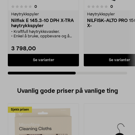
anmeldelser
anmeldelser
0
0
0.0 av 5 stjerner
0.0 av 5 stjerner
Høytrykkspyler
Høytrykkspyler
Nilfisk E 145.3-10 DPH X-TRA
NILFISK-ALTO PRO 150
høytrykkspyler
X-
• Kraftfull høytrykksvasker.
• Enkel å bruke, oppbevare og å
flytte med seg.
• Click & Clean-system som
3 798,00
forenkler skifting av munnstykket.
• Teleskophåndtak i aluminium.
• Leveres med Patio
Se varianter
Se varianter
terrassevasker og
rør-/avløpsrenser.
Uvanlig gode priser på vanlige ting
Sjekk prisen