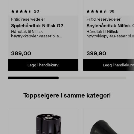
4.5av 5 stjerner
anmeldelser
4.5av 5 stjerner
anmeldelse
20
96
Fritid reservedeler
Fritid reservedeler
Spylehåndtak Nilfisk G2
Spylehåndtak Nilfisk
Håndtak til Nilfisk
Håndtak til Nilfisk
høytrykkspyler.Passer bl.a.
høytrykkspyler.Passer bl.a
følgende modeller:C 100.5C
følgende modeller:C 120.1C
100.6...
389,00
399,90
Legg i handlekurv
Legg i handlekurv
Toppselgere i samme kategori