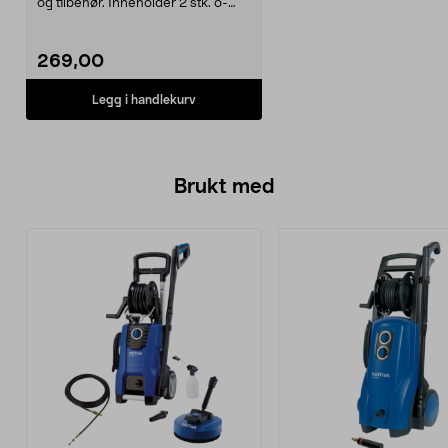
og tilbehør. Inneholder 2 stk. o-
ringer av ...
269,00
Legg i handlekurv
Brukt med