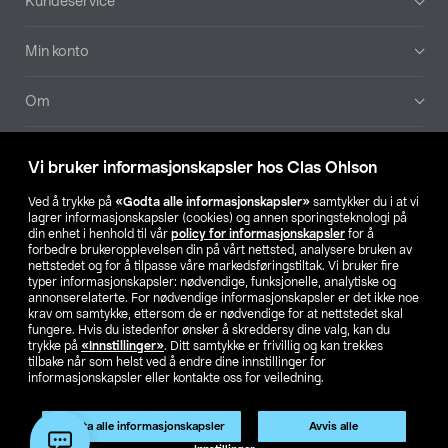
Kundeservice
Min konto
Om
Aktuelt
Vi bruker informasjonskapsler hos Clas Ohlson
Våre selskaper
Ved å trykke på
«Godta alle informasjonskapsler»
samtykker du i at vi
lagrer informasjonskapsler (cookies) og annen sporingsteknologi på
din enhet i henhold til vår
policy for informasjonskapsler
for å
Finn din butikk
forbedre brukeropplevelsen din på vårt nettsted, analysere bruken av
nettstedet og for å tilpasse våre markedsføringstiltak. Vi bruker fire
typer informasjonskapsler: nødvendige, funksjonelle, analytiske og
annonserelaterte. For nødvendige informasjonskapsler er det ikke noe
SE
NO
FI
krav om samtykke, ettersom de er nødvendige for at nettstedet skal
fungere. Hvis du istedenfor ønsker å skreddersy dine valg, kan du
trykke på
«Innstillinger»
. Ditt samtykke er frivillig og kan trekkes
tilbake når som helst ved å endre dine innstillinger for
informasjonskapsler eller kontakte oss for veiledning.
Godta alle informasjonskapsler
Avvis alle
Privacy statement
Medlemsvilkår
Kjøpsvilkår
For bedrifter