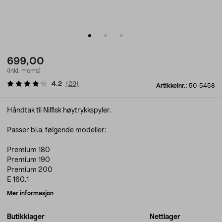
699,00
(inkl. moms)
4.2
(
29
)
Artikkelnr.:
50-5458
Håndtak til Nilfisk høytrykkspyler.
Passer bl.a. følgende modeller:
Premium 180
Premium 190
Premium 200
E 160.1
Mer informasjon
Butikklager
Nettlager