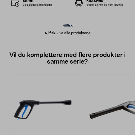
Sikkert
Klikk&Hent
365 dagers åpent kjøp
Bestill på nett og hent i butikk
Nilfisk
-
Se alle produktene
Vil du komplettere med flere produkter i
samme serie?